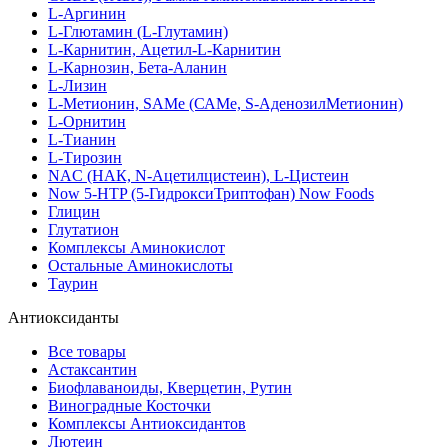
L-Аргинин
L-Глютамин (L-Глутамин)
L-Карнитин, Ацетил-L-Карнитин
L-Карнозин, Бета-Аланин
L-Лизин
L-Метионин, SAMe (САМе, S-АденозилМетионин)
L-Орнитин
L-Тианин
L-Тирозин
NAC (НАК, N-Ацетилцистеин), L-Цистеин
Now 5-HTP (5-ГидроксиТриптофан) Now Foods
Глицин
Глутатион
Комплексы Аминокислот
Остальные Аминокислоты
Таурин
Антиоксиданты
Все товары
Астаксантин
Биофлаваноиды, Кверцетин, Рутин
Виноградные Косточки
Комплексы Антиоксидантов
Лютеин