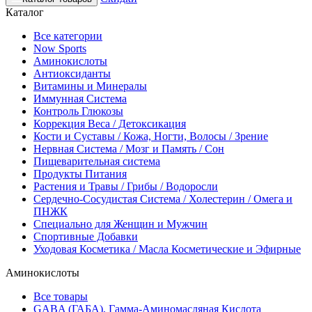
Каталог
Все категории
Now Sports
Аминокислоты
Антиоксиданты
Витамины и Минералы
Иммунная Система
Контроль Глюкозы
Коррекция Веса / Детоксикация
Кости и Суставы / Кожа, Ногти, Волосы / Зрение
Нервная Система / Мозг и Память / Сон
Пищеварительная система
Продукты Питания
Растения и Травы / Грибы / Водоросли
Сердечно-Сосудистая Система / Холестерин / Омега и
ПНЖК
Специально для Женщин и Мужчин
Спортивные Добавки
Уходовая Косметика / Масла Косметические и Эфирные
Аминокислоты
Все товары
GABA (ГАБА), Гамма-Аминомасляная Кислота