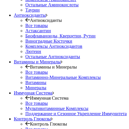
Остальные Аминокислоты
Таурин
Антиоксиданты
Антиоксиданты
Все товары
Астаксантин
Биофлаваноиды, Кверцетин, Рутин
Виноградные Косточки
Комплексы Антиоксидантов
Лютеин
Остальные Антиоксиданты
Витамины и Минералы
Витамины и Минералы
Все товары
Витаминно-Минеральные Комплексы
Витамины
Минералы
Иммунная Система
Иммунная Система
Все товары
Мультивитаминные Комплексы
Поддержание и Сезонное Укрепление Иммунитета
Контроль Глюкозы
Контроль Глюкозы