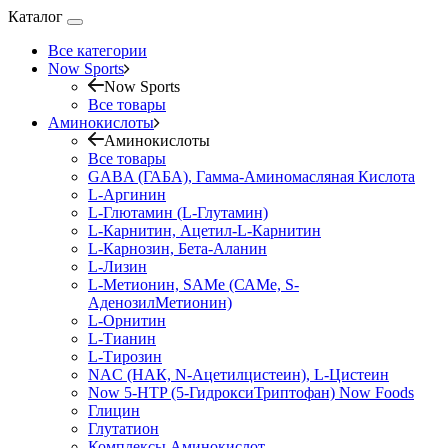
Каталог
Все категории
Now Sports
Now Sports
Все товары
Аминокислоты
Аминокислоты
Все товары
GABA (ГАБА), Гамма-Аминомасляная Кислота
L-Аргинин
L-Глютамин (L-Глутамин)
L-Карнитин, Ацетил-L-Карнитин
L-Карнозин, Бета-Аланин
L-Лизин
L-Метионин, SAMe (САМе, S-
АденозилМетионин)
L-Орнитин
L-Тианин
L-Тирозин
NAC (НАК, N-Ацетилцистеин), L-Цистеин
Now 5-HTP (5-ГидроксиТриптофан) Now Foods
Глицин
Глутатион
Комплексы Аминокислот