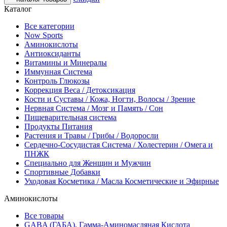
Каталог
Все категории
Now Sports
Аминокислоты
Антиоксиданты
Витамины и Минералы
Иммунная Система
Контроль Глюкозы
Коррекция Веса / Детоксикация
Кости и Суставы / Кожа, Ногти, Волосы / Зрение
Нервная Система / Мозг и Память / Сон
Пищеварительная система
Продукты Питания
Растения и Травы / Грибы / Водоросли
Сердечно-Сосудистая Система / Холестерин / Омега и
ПНЖК
Специально для Женщин и Мужчин
Спортивные Добавки
Уходовая Косметика / Масла Косметические и Эфирные
Аминокислоты
Все товары
GABA (ГАБА), Гамма-Аминомасляная Кислота