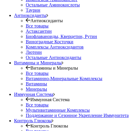
Остальные Аминокислоты
Таурин
Антиоксиданты
Антиоксиданты
Все товары
Астаксантин
Биофлаваноиды, Кверцетин, Рутин
Виноградные Косточки
Комплексы Антиоксидантов
Лютеин
Остальные Антиоксиданты
Витамины и Минералы
Витамины и Минералы
Все товары
Витаминно-Минеральные Комплексы
Витамины
Минералы
Иммунная Система
Иммунная Система
Все товары
Мультивитаминные Комплексы
Поддержание и Сезонное Укрепление Иммунитета
Контроль Глюкозы
Контроль Глюкозы