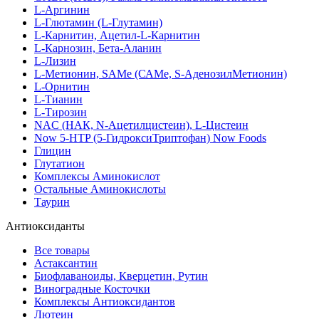
L-Аргинин
L-Глютамин (L-Глутамин)
L-Карнитин, Ацетил-L-Карнитин
L-Карнозин, Бета-Аланин
L-Лизин
L-Метионин, SAMe (САМе, S-АденозилМетионин)
L-Орнитин
L-Тианин
L-Тирозин
NAC (НАК, N-Ацетилцистеин), L-Цистеин
Now 5-HTP (5-ГидроксиТриптофан) Now Foods
Глицин
Глутатион
Комплексы Аминокислот
Остальные Аминокислоты
Таурин
Антиоксиданты
Все товары
Астаксантин
Биофлаваноиды, Кверцетин, Рутин
Виноградные Косточки
Комплексы Антиоксидантов
Лютеин