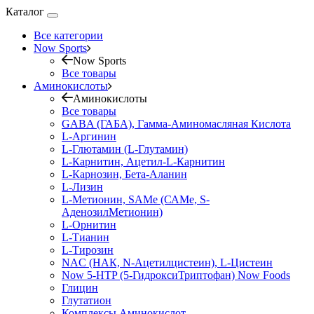
Каталог
Все категории
Now Sports
Now Sports
Все товары
Аминокислоты
Аминокислоты
Все товары
GABA (ГАБА), Гамма-Аминомасляная Кислота
L-Аргинин
L-Глютамин (L-Глутамин)
L-Карнитин, Ацетил-L-Карнитин
L-Карнозин, Бета-Аланин
L-Лизин
L-Метионин, SAMe (САМе, S-
АденозилМетионин)
L-Орнитин
L-Тианин
L-Тирозин
NAC (НАК, N-Ацетилцистеин), L-Цистеин
Now 5-HTP (5-ГидроксиТриптофан) Now Foods
Глицин
Глутатион
Комплексы Аминокислот