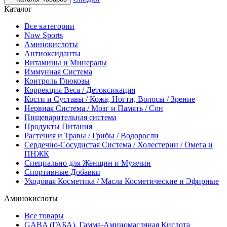
Каталог
Все категории
Now Sports
Аминокислоты
Антиоксиданты
Витамины и Минералы
Иммунная Система
Контроль Глюкозы
Коррекция Веса / Детоксикация
Кости и Суставы / Кожа, Ногти, Волосы / Зрение
Нервная Система / Мозг и Память / Сон
Пищеварительная система
Продукты Питания
Растения и Травы / Грибы / Водоросли
Сердечно-Сосудистая Система / Холестерин / Омега и
ПНЖК
Специально для Женщин и Мужчин
Спортивные Добавки
Уходовая Косметика / Масла Косметические и Эфирные
Аминокислоты
Все товары
GABA (ГАБА), Гамма-Аминомасляная Кислота