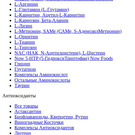
L-Аргинин
L-Глютамин (L-Глутамин)
L-Карнитин, Ацетил-L-Карнитин
L-Карнозин, Бета-Аланин
L-Лизин
L-Метионин, SAMe (САМе, S-АденозилМетионин)
L-Орнитин
L-Тианин
L-Тирозин
NAC (НАК, N-Ацетилцистеин), L-Цистеин
Now 5-HTP (5-ГидроксиТриптофан) Now Foods
Глицин
Глутатион
Комплексы Аминокислот
Остальные Аминокислоты
Таурин
Антиоксиданты
Все товары
Астаксантин
Биофлаваноиды, Кверцетин, Рутин
Виноградные Косточки
Комплексы Антиоксидантов
Лютеин