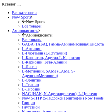
Каталог
Все категории
Now Sports
Now Sports
Все товары
Аминокислоты
Аминокислоты
Все товары
GABA (ГАБА), Гамма-Аминомасляная Кислота
L-Аргинин
L-Глютамин (L-Глутамин)
L-Карнитин, Ацетил-L-Карнитин
L-Карнозин, Бета-Аланин
L-Лизин
L-Метионин, SAMe (САМе, S-
АденозилМетионин)
L-Орнитин
L-Тианин
L-Тирозин
NAC (НАК, N-Ацетилцистеин), L-Цистеин
Now 5-HTP (5-ГидроксиТриптофан) Now Foods
Глицин
Глутатион
Комплексы Аминокислот