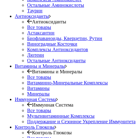
Остальные Аминокислоты
Таурин
Антиоксиданты
Антиоксиданты
Все товары
Астаксантин
Биофлаваноиды, Кверцетин, Рутин
Виноградные Косточки
Комплексы Антиоксидантов
Лютеин
Остальные Антиоксиданты
Витамины и Минералы
Витамины и Минералы
Все товары
Витаминно-Минеральные Комплексы
Витамины
Минералы
Иммунная Система
Иммунная Система
Все товары
Мультивитаминные Комплексы
Поддержание и Сезонное Укрепление Иммунитета
Контроль Глюкозы
Контроль Глюкозы