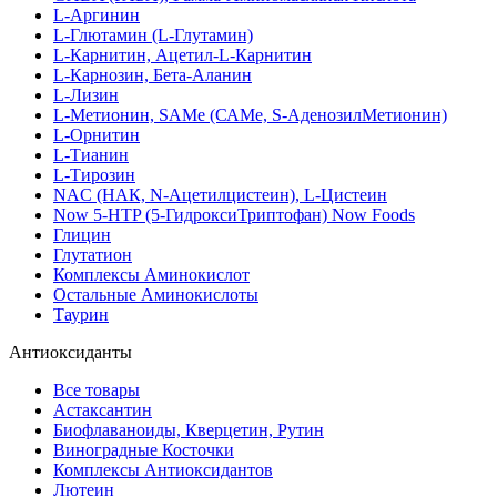
L-Аргинин
L-Глютамин (L-Глутамин)
L-Карнитин, Ацетил-L-Карнитин
L-Карнозин, Бета-Аланин
L-Лизин
L-Метионин, SAMe (САМе, S-АденозилМетионин)
L-Орнитин
L-Тианин
L-Тирозин
NAC (НАК, N-Ацетилцистеин), L-Цистеин
Now 5-HTP (5-ГидроксиТриптофан) Now Foods
Глицин
Глутатион
Комплексы Аминокислот
Остальные Аминокислоты
Таурин
Антиоксиданты
Все товары
Астаксантин
Биофлаваноиды, Кверцетин, Рутин
Виноградные Косточки
Комплексы Антиоксидантов
Лютеин