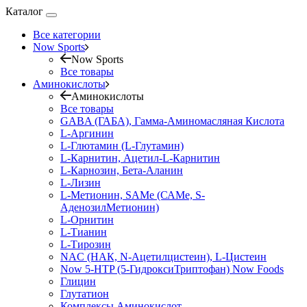
Каталог
Все категории
Now Sports
Now Sports
Все товары
Аминокислоты
Аминокислоты
Все товары
GABA (ГАБА), Гамма-Аминомасляная Кислота
L-Аргинин
L-Глютамин (L-Глутамин)
L-Карнитин, Ацетил-L-Карнитин
L-Карнозин, Бета-Аланин
L-Лизин
L-Метионин, SAMe (САМе, S-
АденозилМетионин)
L-Орнитин
L-Тианин
L-Тирозин
NAC (НАК, N-Ацетилцистеин), L-Цистеин
Now 5-HTP (5-ГидроксиТриптофан) Now Foods
Глицин
Глутатион
Комплексы Аминокислот