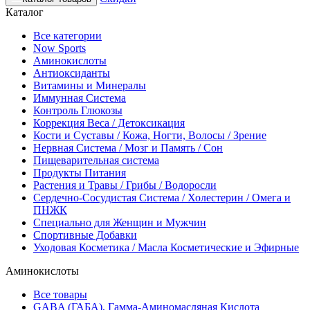
Каталог
Все категории
Now Sports
Аминокислоты
Антиоксиданты
Витамины и Минералы
Иммунная Система
Контроль Глюкозы
Коррекция Веса / Детоксикация
Кости и Суставы / Кожа, Ногти, Волосы / Зрение
Нервная Система / Мозг и Память / Сон
Пищеварительная система
Продукты Питания
Растения и Травы / Грибы / Водоросли
Сердечно-Сосудистая Система / Холестерин / Омега и
ПНЖК
Специально для Женщин и Мужчин
Спортивные Добавки
Уходовая Косметика / Масла Косметические и Эфирные
Аминокислоты
Все товары
GABA (ГАБА), Гамма-Аминомасляная Кислота