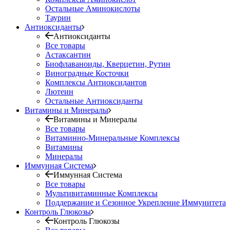
Остальные Аминокислоты
Таурин
Антиоксиданты
Антиоксиданты
Все товары
Астаксантин
Биофлаваноиды, Кверцетин, Рутин
Виноградные Косточки
Комплексы Антиоксидантов
Лютеин
Остальные Антиоксиданты
Витамины и Минералы
Витамины и Минералы
Все товары
Витаминно-Минеральные Комплексы
Витамины
Минералы
Иммунная Система
Иммунная Система
Все товары
Мультивитаминные Комплексы
Поддержание и Сезонное Укрепление Иммунитета
Контроль Глюкозы
Контроль Глюкозы