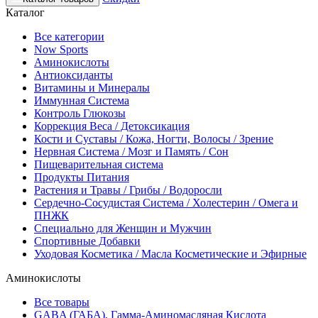
Каталог
Все категории
Now Sports
Аминокислоты
Антиоксиданты
Витамины и Минералы
Иммунная Система
Контроль Глюкозы
Коррекция Веса / Детоксикация
Кости и Суставы / Кожа, Ногти, Волосы / Зрение
Нервная Система / Мозг и Память / Сон
Пищеварительная система
Продукты Питания
Растения и Травы / Грибы / Водоросли
Сердечно-Сосудистая Система / Холестерин / Омега и
ПНЖК
Специально для Женщин и Мужчин
Спортивные Добавки
Уходовая Косметика / Масла Косметические и Эфирные
Аминокислоты
Все товары
GABA (ГАБА), Гамма-Аминомасляная Кислота