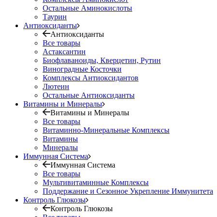
Остальные Аминокислоты
Таурин
Антиоксиданты
Антиоксиданты
Все товары
Астаксантин
Биофлаваноиды, Кверцетин, Рутин
Виноградные Косточки
Комплексы Антиоксидантов
Лютеин
Остальные Антиоксиданты
Витамины и Минералы
Витамины и Минералы
Все товары
Витаминно-Минеральные Комплексы
Витамины
Минералы
Иммунная Система
Иммунная Система
Все товары
Мультивитаминные Комплексы
Поддержание и Сезонное Укрепление Иммунитета
Контроль Глюкозы
Контроль Глюкозы