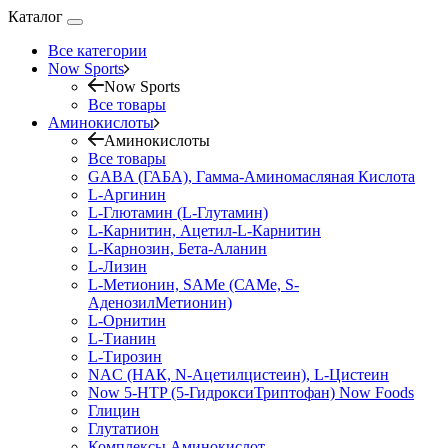
Каталог
Все категории
Now Sports
Now Sports
Все товары
Аминокислоты
Аминокислоты
Все товары
GABA (ГАБА), Гамма-Аминомасляная Кислота
L-Аргинин
L-Глютамин (L-Глутамин)
L-Карнитин, Ацетил-L-Карнитин
L-Карнозин, Бета-Аланин
L-Лизин
L-Метионин, SAMe (САМе, S-
АденозилМетионин)
L-Орнитин
L-Тианин
L-Тирозин
NAC (НАК, N-Ацетилцистеин), L-Цистеин
Now 5-HTP (5-ГидроксиТриптофан) Now Foods
Глицин
Глутатион
Комплексы Аминокислот