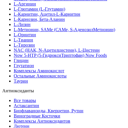
L-Аргинин
L-Глютамин (L-Глутамин)
L-Карнитин, Ацетил-L-Карнитин
L-Карнозин, Бета-Аланин
L-Лизин
L-Метионин, SAMe (САМе, S-АденозилМетионин)
L-Орнитин
L-Тианин
L-Тирозин
NAC (НАК, N-Ацетилцистеин), L-Цистеин
Now 5-HTP (5-ГидроксиТриптофан) Now Foods
Глицин
Глутатион
Комплексы Аминокислот
Остальные Аминокислоты
Таурин
Антиоксиданты
Все товары
Астаксантин
Биофлаваноиды, Кверцетин, Рутин
Виноградные Косточки
Комплексы Антиоксидантов
Лютеин