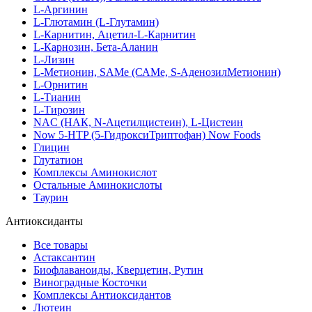
L-Аргинин
L-Глютамин (L-Глутамин)
L-Карнитин, Ацетил-L-Карнитин
L-Карнозин, Бета-Аланин
L-Лизин
L-Метионин, SAMe (САМе, S-АденозилМетионин)
L-Орнитин
L-Тианин
L-Тирозин
NAC (НАК, N-Ацетилцистеин), L-Цистеин
Now 5-HTP (5-ГидроксиТриптофан) Now Foods
Глицин
Глутатион
Комплексы Аминокислот
Остальные Аминокислоты
Таурин
Антиоксиданты
Все товары
Астаксантин
Биофлаваноиды, Кверцетин, Рутин
Виноградные Косточки
Комплексы Антиоксидантов
Лютеин