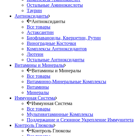
Остальные Аминокислоты
Таурин
Антиоксиданты
Антиоксиданты
Все товары
Астаксантин
Биофлаваноиды, Кверцетин, Рутин
Виноградные Косточки
Комплексы Антиоксидантов
Лютеин
Остальные Антиоксиданты
Витамины и Минералы
Витамины и Минералы
Все товары
Витаминно-Минеральные Комплексы
Витамины
Минералы
Иммунная Система
Иммунная Система
Все товары
Мультивитаминные Комплексы
Поддержание и Сезонное Укрепление Иммунитета
Контроль Глюкозы
Контроль Глюкозы