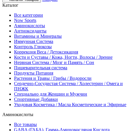
Каталог
Все категории
Now Sports
Аминокислоты
Антиоксиданты
Витамины и Минералы
Иммунная Система
Контроль Глюкозы
Коррекция Веса / Детоксикация
Кости и Суставы / Кожа, Ногти, Волосы / Зрение
Нервная Система / Мозг и Память / Сон
Пищеварительная система
Продукты Питания
Растения и Травы / Грибы / Водоросли
Сердечно-Сосудистая Система / Холестерин / Омега и
ПНЖК
Специально для Женщин и Мужчин
Спортивные Добавки
Уходовая Косметика / Масла Косметические и Эфирные
Аминокислоты
Все товары
GABA (ГАБА), Гамма-Аминомасляная Кислота