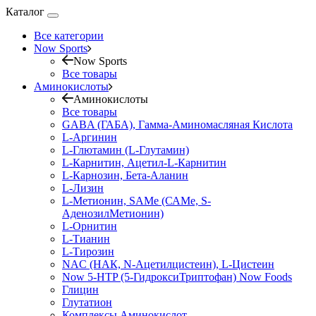
Каталог
Все категории
Now Sports
Now Sports
Все товары
Аминокислоты
Аминокислоты
Все товары
GABA (ГАБА), Гамма-Аминомасляная Кислота
L-Аргинин
L-Глютамин (L-Глутамин)
L-Карнитин, Ацетил-L-Карнитин
L-Карнозин, Бета-Аланин
L-Лизин
L-Метионин, SAMe (САМе, S-
АденозилМетионин)
L-Орнитин
L-Тианин
L-Тирозин
NAC (НАК, N-Ацетилцистеин), L-Цистеин
Now 5-HTP (5-ГидроксиТриптофан) Now Foods
Глицин
Глутатион
Комплексы Аминокислот