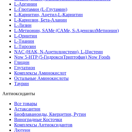
L-Аргинин
L-Глютамин (L-Глутамин)
L-Карнитин, Ацетил-L-Карнитин
L-Карнозин, Бета-Аланин
L-Лизин
L-Метионин, SAMe (САМе, S-АденозилМетионин)
L-Орнитин
L-Тианин
L-Тирозин
NAC (НАК, N-Ацетилцистеин), L-Цистеин
Now 5-HTP (5-ГидроксиТриптофан) Now Foods
Глицин
Глутатион
Комплексы Аминокислот
Остальные Аминокислоты
Таурин
Антиоксиданты
Все товары
Астаксантин
Биофлаваноиды, Кверцетин, Рутин
Виноградные Косточки
Комплексы Антиоксидантов
Лютеин