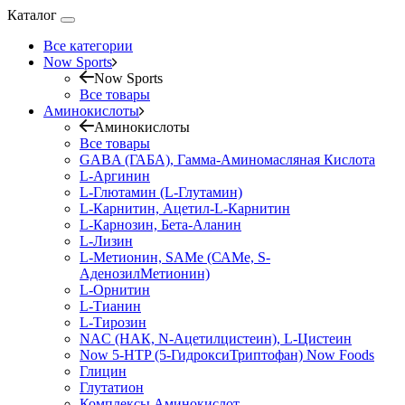
Каталог
Все категории
Now Sports
Now Sports
Все товары
Аминокислоты
Аминокислоты
Все товары
GABA (ГАБА), Гамма-Аминомасляная Кислота
L-Аргинин
L-Глютамин (L-Глутамин)
L-Карнитин, Ацетил-L-Карнитин
L-Карнозин, Бета-Аланин
L-Лизин
L-Метионин, SAMe (САМе, S-
АденозилМетионин)
L-Орнитин
L-Тианин
L-Тирозин
NAC (НАК, N-Ацетилцистеин), L-Цистеин
Now 5-HTP (5-ГидроксиТриптофан) Now Foods
Глицин
Глутатион
Комплексы Аминокислот