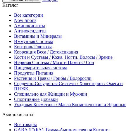
Каталог
Все категории
Now Sports
Аминокислоты
Антиоксиданты
Витамины и Минералы
Иммунная Система
Контроль Глюкозы
Коррекция Веса / Детоксикация
Кости и Суставы / Кожа, Ногти, Волосы / Зрение
Нервная Система / Мозг и Память / Сон
Пищеварительная система
Продукты Питания
Растения и Травы / Грибы / Водоросли
Сердечно-Сосудистая Система / Холестерин / Омега и
ПНЖК
Специально для Женщин и Мужчин
Спортивные Добавки
Уходовая Косметика / Масла Косметические и Эфирные
Аминокислоты
Все товары
GABA (ГАБА), Гамма-Аминомасляная Кислота