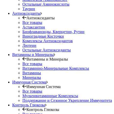
Остальные Аминокислоты
Таурин
Антиоксиданты
Антиоксиданты
Все товары
Астаксантин
Биофлаваноиды, Кверцетин, Рутин
Виноградные Косточки
Комплексы Антиоксидантов
Лютеин
Остальные Антиоксиданты
Витамины и Минералы
Витамины и Минералы
Все товары
Витаминно-Минеральные Комплексы
Витамины
Минералы
Иммунная Система
Иммунная Система
Все товары
Мультивитаминные Комплексы
Поддержание и Сезонное Укрепление Иммунитета
Контроль Глюкозы
Контроль Глюкозы