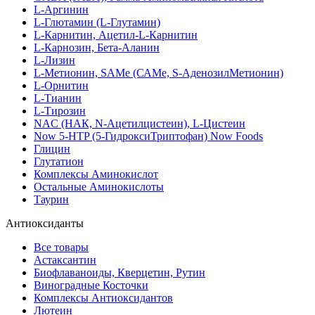
L-Аргинин
L-Глютамин (L-Глутамин)
L-Карнитин, Ацетил-L-Карнитин
L-Карнозин, Бета-Аланин
L-Лизин
L-Метионин, SAMe (САМе, S-АденозилМетионин)
L-Орнитин
L-Тианин
L-Тирозин
NAC (НАК, N-Ацетилцистеин), L-Цистеин
Now 5-HTP (5-ГидроксиТриптофан) Now Foods
Глицин
Глутатион
Комплексы Аминокислот
Остальные Аминокислоты
Таурин
Антиоксиданты
Все товары
Астаксантин
Биофлаваноиды, Кверцетин, Рутин
Виноградные Косточки
Комплексы Антиоксидантов
Лютеин