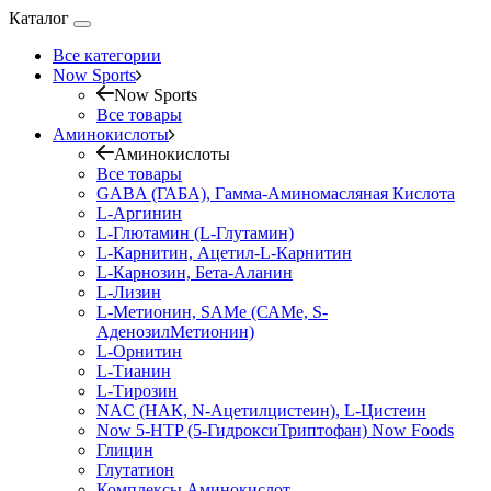
Каталог
Все категории
Now Sports
Now Sports
Все товары
Аминокислоты
Аминокислоты
Все товары
GABA (ГАБА), Гамма-Аминомасляная Кислота
L-Аргинин
L-Глютамин (L-Глутамин)
L-Карнитин, Ацетил-L-Карнитин
L-Карнозин, Бета-Аланин
L-Лизин
L-Метионин, SAMe (САМе, S-
АденозилМетионин)
L-Орнитин
L-Тианин
L-Тирозин
NAC (НАК, N-Ацетилцистеин), L-Цистеин
Now 5-HTP (5-ГидроксиТриптофан) Now Foods
Глицин
Глутатион
Комплексы Аминокислот