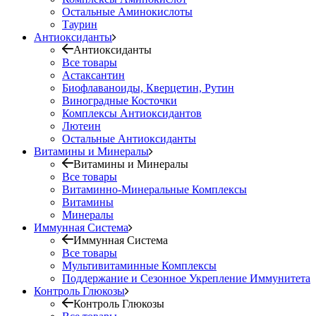
Остальные Аминокислоты
Таурин
Антиоксиданты
Антиоксиданты
Все товары
Астаксантин
Биофлаваноиды, Кверцетин, Рутин
Виноградные Косточки
Комплексы Антиоксидантов
Лютеин
Остальные Антиоксиданты
Витамины и Минералы
Витамины и Минералы
Все товары
Витаминно-Минеральные Комплексы
Витамины
Минералы
Иммунная Система
Иммунная Система
Все товары
Мультивитаминные Комплексы
Поддержание и Сезонное Укрепление Иммунитета
Контроль Глюкозы
Контроль Глюкозы