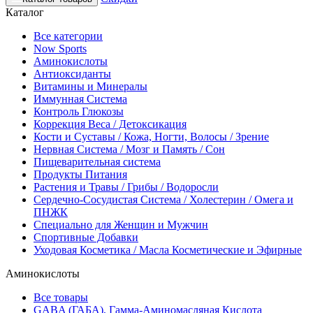
Каталог
Все категории
Now Sports
Аминокислоты
Антиоксиданты
Витамины и Минералы
Иммунная Система
Контроль Глюкозы
Коррекция Веса / Детоксикация
Кости и Суставы / Кожа, Ногти, Волосы / Зрение
Нервная Система / Мозг и Память / Сон
Пищеварительная система
Продукты Питания
Растения и Травы / Грибы / Водоросли
Сердечно-Сосудистая Система / Холестерин / Омега и
ПНЖК
Специально для Женщин и Мужчин
Спортивные Добавки
Уходовая Косметика / Масла Косметические и Эфирные
Аминокислоты
Все товары
GABA (ГАБА), Гамма-Аминомасляная Кислота