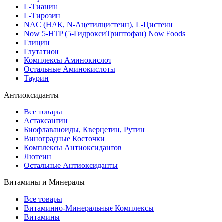
L-Тианин
L-Тирозин
NAC (НАК, N-Ацетилцистеин), L-Цистеин
Now 5-HTP (5-ГидроксиТриптофан) Now Foods
Глицин
Глутатион
Комплексы Аминокислот
Остальные Аминокислоты
Таурин
Антиоксиданты
Все товары
Астаксантин
Биофлаваноиды, Кверцетин, Рутин
Виноградные Косточки
Комплексы Антиоксидантов
Лютеин
Остальные Антиоксиданты
Витамины и Минералы
Все товары
Витаминно-Минеральные Комплексы
Витамины