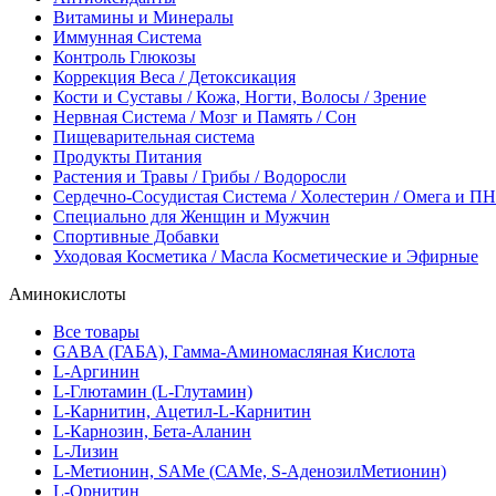
Витамины и Минералы
Иммунная Система
Контроль Глюкозы
Коррекция Веса / Детоксикация
Кости и Суставы / Кожа, Ногти, Волосы / Зрение
Нервная Система / Мозг и Память / Сон
Пищеварительная система
Продукты Питания
Растения и Травы / Грибы / Водоросли
Сердечно-Сосудистая Система / Холестерин / Омега и 
Специально для Женщин и Мужчин
Спортивные Добавки
Уходовая Косметика / Масла Косметические и Эфирные
Аминокислоты
Все товары
GABA (ГАБА), Гамма-Аминомасляная Кислота
L-Аргинин
L-Глютамин (L-Глутамин)
L-Карнитин, Ацетил-L-Карнитин
L-Карнозин, Бета-Аланин
L-Лизин
L-Метионин, SAMe (САМе, S-АденозилМетионин)
L-Орнитин