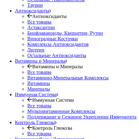
Таурин
Антиоксиданты
Антиоксиданты
Все товары
Астаксантин
Биофлаваноиды, Кверцетин, Рутин
Виноградные Косточки
Комплексы Антиоксидантов
Лютеин
Остальные Антиоксиданты
Витамины и Минералы
Витамины и Минералы
Все товары
Витаминно-Минеральные Комплексы
Витамины
Минералы
Иммунная Система
Иммунная Система
Все товары
Мультивитаминные Комплексы
Поддержание и Сезонное Укрепление Иммунитета
Контроль Глюкозы
Контроль Глюкозы
Все товары