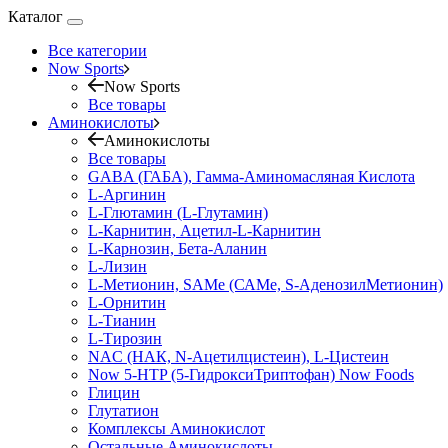
Каталог
Все категории
Now Sports
Now Sports
Все товары
Аминокислоты
Аминокислоты
Все товары
GABA (ГАБА), Гамма-Аминомасляная Кислота
L-Аргинин
L-Глютамин (L-Глутамин)
L-Карнитин, Ацетил-L-Карнитин
L-Карнозин, Бета-Аланин
L-Лизин
L-Метионин, SAMe (САМе, S-АденозилМетионин)
L-Орнитин
L-Тианин
L-Тирозин
NAC (НАК, N-Ацетилцистеин), L-Цистеин
Now 5-HTP (5-ГидроксиТриптофан) Now Foods
Глицин
Глутатион
Комплексы Аминокислот
Остальные Аминокислоты