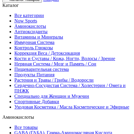
Каталог
Все категории
Now Sports
Аминокислоты
Антиоксиданты
Витамины и Минералы
Иммунная Система
Контроль Глюкозы
Коррекция Веса / Детоксикация
Кости и Суставы / Кожа, Ногти, Волосы / Зрение
Нервная Система / Мозг и Память / Сон
Пищеварительная система
Продукты Питания
Растения и Травы / Грибы / Водоросли
Сердечно-Сосудистая Система / Холестерин / Омега и
ПНЖК
Специально для Женщин и Мужчин
Спортивные Добавки
Уходовая Косметика / Масла Косметические и Эфирные
Аминокислоты
Все товары
GABA (ГАБА), Гамма-Аминомасляная Кислота