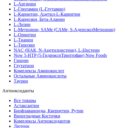
L-Аргинин
L-Глютамин (L-Глутамин)
L-Карнитин, Ацетил-L-Карнитин
L-Карнозин, Бета-Аланин
L-Лизин
L-Метионин, SAMe (САМе, S-АденозилМетионин)
L-Орнитин
L-Тианин
L-Тирозин
NAC (НАК, N-Ацетилцистеин), L-Цистеин
Now 5-HTP (5-ГидроксиТриптофан) Now Foods
Глицин
Глутатион
Комплексы Аминокислот
Остальные Аминокислоты
Таурин
Антиоксиданты
Все товары
Астаксантин
Биофлаваноиды, Кверцетин, Рутин
Виноградные Косточки
Комплексы Антиоксидантов
Лютеин