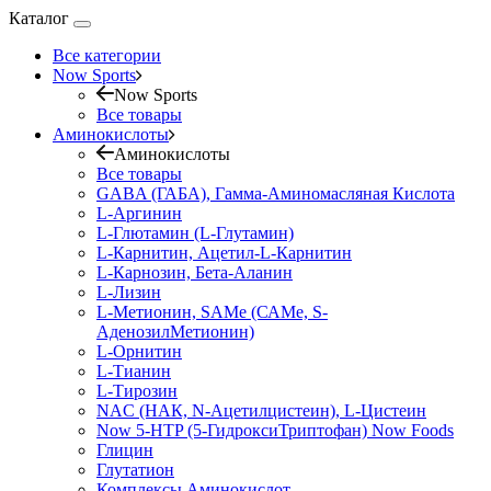
Каталог
Все категории
Now Sports
Now Sports
Все товары
Аминокислоты
Аминокислоты
Все товары
GABA (ГАБА), Гамма-Аминомасляная Кислота
L-Аргинин
L-Глютамин (L-Глутамин)
L-Карнитин, Ацетил-L-Карнитин
L-Карнозин, Бета-Аланин
L-Лизин
L-Метионин, SAMe (САМе, S-
АденозилМетионин)
L-Орнитин
L-Тианин
L-Тирозин
NAC (НАК, N-Ацетилцистеин), L-Цистеин
Now 5-HTP (5-ГидроксиТриптофан) Now Foods
Глицин
Глутатион
Комплексы Аминокислот