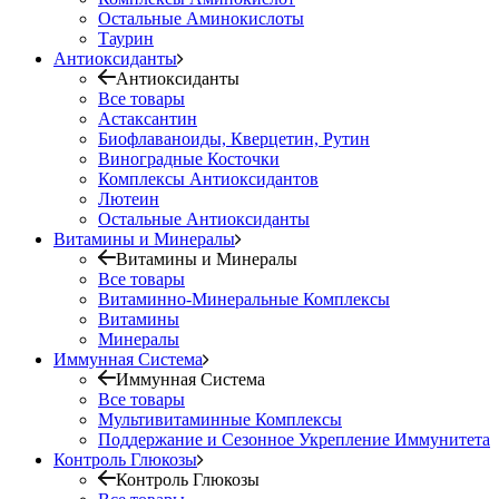
Остальные Аминокислоты
Таурин
Антиоксиданты
Антиоксиданты
Все товары
Астаксантин
Биофлаваноиды, Кверцетин, Рутин
Виноградные Косточки
Комплексы Антиоксидантов
Лютеин
Остальные Антиоксиданты
Витамины и Минералы
Витамины и Минералы
Все товары
Витаминно-Минеральные Комплексы
Витамины
Минералы
Иммунная Система
Иммунная Система
Все товары
Мультивитаминные Комплексы
Поддержание и Сезонное Укрепление Иммунитета
Контроль Глюкозы
Контроль Глюкозы