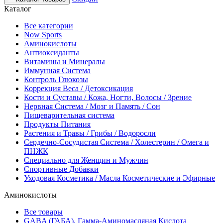
Каталог
Все категории
Now Sports
Аминокислоты
Антиоксиданты
Витамины и Минералы
Иммунная Система
Контроль Глюкозы
Коррекция Веса / Детоксикация
Кости и Суставы / Кожа, Ногти, Волосы / Зрение
Нервная Система / Мозг и Память / Сон
Пищеварительная система
Продукты Питания
Растения и Травы / Грибы / Водоросли
Сердечно-Сосудистая Система / Холестерин / Омега и
ПНЖК
Специально для Женщин и Мужчин
Спортивные Добавки
Уходовая Косметика / Масла Косметические и Эфирные
Аминокислоты
Все товары
GABA (ГАБА), Гамма-Аминомасляная Кислота