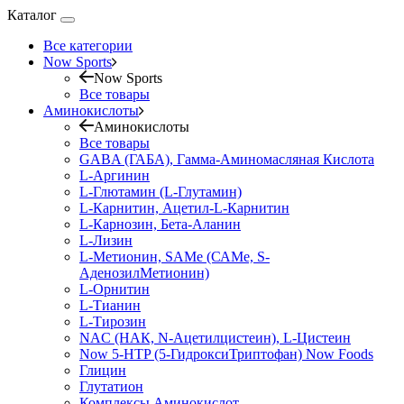
Каталог
Все категории
Now Sports
Now Sports
Все товары
Аминокислоты
Аминокислоты
Все товары
GABA (ГАБА), Гамма-Аминомасляная Кислота
L-Аргинин
L-Глютамин (L-Глутамин)
L-Карнитин, Ацетил-L-Карнитин
L-Карнозин, Бета-Аланин
L-Лизин
L-Метионин, SAMe (САМе, S-
АденозилМетионин)
L-Орнитин
L-Тианин
L-Тирозин
NAC (НАК, N-Ацетилцистеин), L-Цистеин
Now 5-HTP (5-ГидроксиТриптофан) Now Foods
Глицин
Глутатион
Комплексы Аминокислот