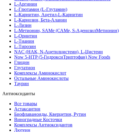
L-Аргинин
L-Глютамин (L-Глутамин)
L-Карнитин, Ацетил-L-Карнитин
L-Карнозин, Бета-Аланин
L-Лизин
L-Метионин, SAMe (САМе, S-АденозилМетионин)
L-Орнитин
L-Тианин
L-Тирозин
NAC (НАК, N-Ацетилцистеин), L-Цистеин
Now 5-HTP (5-ГидроксиТриптофан) Now Foods
Глицин
Глутатион
Комплексы Аминокислот
Остальные Аминокислоты
Таурин
Антиоксиданты
Все товары
Астаксантин
Биофлаваноиды, Кверцетин, Рутин
Виноградные Косточки
Комплексы Антиоксидантов
Лютеин