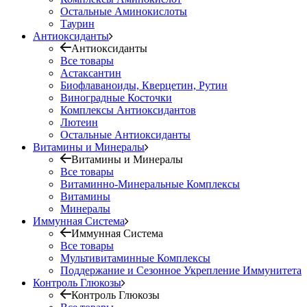
Остальные Аминокислоты
Таурин
Антиоксиданты
Антиоксиданты
Все товары
Астаксантин
Биофлаваноиды, Кверцетин, Рутин
Виноградные Косточки
Комплексы Антиоксидантов
Лютеин
Остальные Антиоксиданты
Витамины и Минералы
Витамины и Минералы
Все товары
Витаминно-Минеральные Комплексы
Витамины
Минералы
Иммунная Система
Иммунная Система
Все товары
Мультивитаминные Комплексы
Поддержание и Сезонное Укрепление Иммунитета
Контроль Глюкозы
Контроль Глюкозы