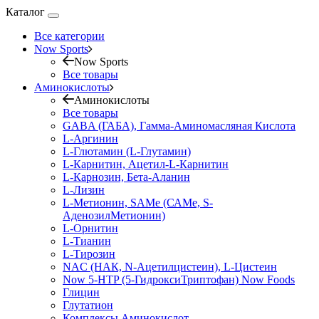
Каталог
Все категории
Now Sports
Now Sports
Все товары
Аминокислоты
Аминокислоты
Все товары
GABA (ГАБА), Гамма-Аминомасляная Кислота
L-Аргинин
L-Глютамин (L-Глутамин)
L-Карнитин, Ацетил-L-Карнитин
L-Карнозин, Бета-Аланин
L-Лизин
L-Метионин, SAMe (САМе, S-
АденозилМетионин)
L-Орнитин
L-Тианин
L-Тирозин
NAC (НАК, N-Ацетилцистеин), L-Цистеин
Now 5-HTP (5-ГидроксиТриптофан) Now Foods
Глицин
Глутатион
Комплексы Аминокислот