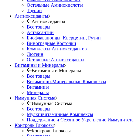
Остальные Аминокислоты
Таурин
Антиоксиданты
Антиоксиданты
Все товары
Астаксантин
Биофлаваноиды, Кверцетин, Рутин
Виноградные Косточки
Комплексы Антиоксидантов
Лютеин
Остальные Антиоксиданты
Витамины и Минералы
Витамины и Минералы
Все товары
Витаминно-Минеральные Комплексы
Витамины
Минералы
Иммунная Система
Иммунная Система
Все товары
Мультивитаминные Комплексы
Поддержание и Сезонное Укрепление Иммунитета
Контроль Глюкозы
Контроль Глюкозы