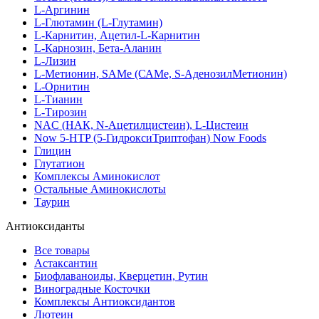
L-Аргинин
L-Глютамин (L-Глутамин)
L-Карнитин, Ацетил-L-Карнитин
L-Карнозин, Бета-Аланин
L-Лизин
L-Метионин, SAMe (САМе, S-АденозилМетионин)
L-Орнитин
L-Тианин
L-Тирозин
NAC (НАК, N-Ацетилцистеин), L-Цистеин
Now 5-HTP (5-ГидроксиТриптофан) Now Foods
Глицин
Глутатион
Комплексы Аминокислот
Остальные Аминокислоты
Таурин
Антиоксиданты
Все товары
Астаксантин
Биофлаваноиды, Кверцетин, Рутин
Виноградные Косточки
Комплексы Антиоксидантов
Лютеин