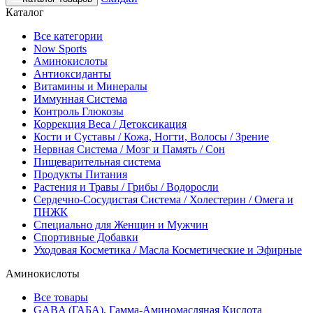
Каталог
Все категории
Now Sports
Аминокислоты
Антиоксиданты
Витамины и Минералы
Иммунная Система
Контроль Глюкозы
Коррекция Веса / Детоксикация
Кости и Суставы / Кожа, Ногти, Волосы / Зрение
Нервная Система / Мозг и Память / Сон
Пищеварительная система
Продукты Питания
Растения и Травы / Грибы / Водоросли
Сердечно-Сосудистая Система / Холестерин / Омега и
ПНЖК
Специально для Женщин и Мужчин
Спортивные Добавки
Уходовая Косметика / Масла Косметические и Эфирные
Аминокислоты
Все товары
GABA (ГАБА), Гамма-Аминомасляная Кислота