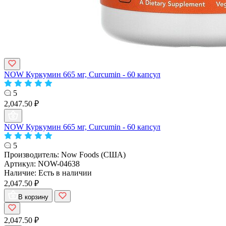
NOW Куркумин 665 мг, Curcumin - 60 капсул
5
2,047.50 ₽
NOW Куркумин 665 мг, Curcumin - 60 капсул
5
Производитель:
Now Foods (США)
Артикул:
NOW-04638
Наличие:
Есть в наличии
2,047.50 ₽
В корзину
2,047.50 ₽