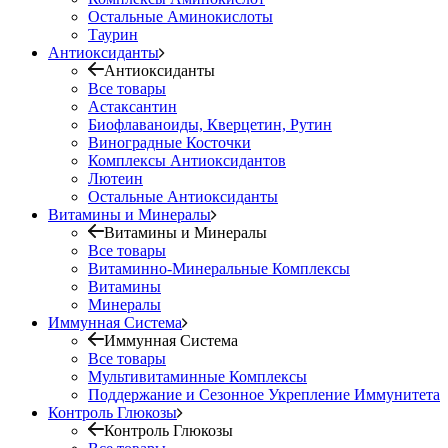
Остальные Аминокислоты
Таурин
Антиоксиданты
Антиоксиданты
Все товары
Астаксантин
Биофлаваноиды, Кверцетин, Рутин
Виноградные Косточки
Комплексы Антиоксидантов
Лютеин
Остальные Антиоксиданты
Витамины и Минералы
Витамины и Минералы
Все товары
Витаминно-Минеральные Комплексы
Витамины
Минералы
Иммунная Система
Иммунная Система
Все товары
Мультивитаминные Комплексы
Поддержание и Сезонное Укрепление Иммунитета
Контроль Глюкозы
Контроль Глюкозы