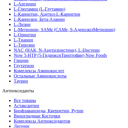
L-Аргинин
L-Глютамин (L-Глутамин)
L-Карнитин, Ацетил-L-Карнитин
L-Карнозин, Бета-Аланин
L-Лизин
L-Метионин, SAMe (САМе, S-АденозилМетионин)
L-Орнитин
L-Тианин
L-Тирозин
NAC (НАК, N-Ацетилцистеин), L-Цистеин
Now 5-HTP (5-ГидроксиТриптофан) Now Foods
Глицин
Глутатион
Комплексы Аминокислот
Остальные Аминокислоты
Таурин
Антиоксиданты
Все товары
Астаксантин
Биофлаваноиды, Кверцетин, Рутин
Виноградные Косточки
Комплексы Антиоксидантов
Лютеин