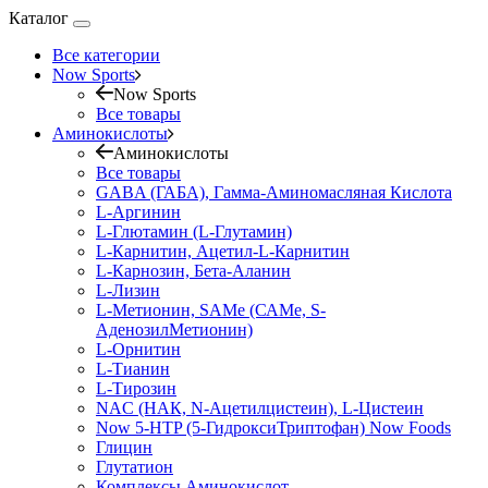
Каталог
Все категории
Now Sports
Now Sports
Все товары
Аминокислоты
Аминокислоты
Все товары
GABA (ГАБА), Гамма-Аминомасляная Кислота
L-Аргинин
L-Глютамин (L-Глутамин)
L-Карнитин, Ацетил-L-Карнитин
L-Карнозин, Бета-Аланин
L-Лизин
L-Метионин, SAMe (САМе, S-
АденозилМетионин)
L-Орнитин
L-Тианин
L-Тирозин
NAC (НАК, N-Ацетилцистеин), L-Цистеин
Now 5-HTP (5-ГидроксиТриптофан) Now Foods
Глицин
Глутатион
Комплексы Аминокислот