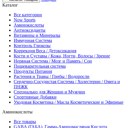
Каталог
Все категории
Now Sports
Аминокислоты
Антиоксиданты
Витамины и Минералы
Иммунная Система
Контроль Глюкозы
Коррекция Веса / Детоксикация
Кости и Суставы / Кожа, Ногти, Волосы / Зрение
Нервная Система / Мозг и Память / Сон
Пищеварительная система
Продукты Питания
Растения и Травы / Грибы / Водоросли
Сердечно-Сосудистая Система / Холестерин / Омега и
ПНЖК
Специально для Женщин и Мужчин
Спортивные Добавки
Уходовая Косметика / Масла Косметические и Эфирные
Аминокислоты
Все товары
GABA (ГАБА), Гамма-Аминомасляная Кислота