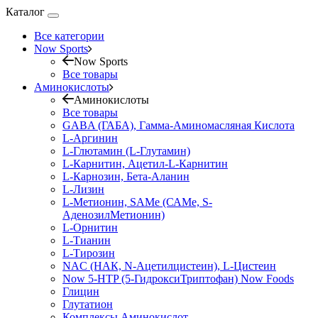
Каталог
Все категории
Now Sports
Now Sports
Все товары
Аминокислоты
Аминокислоты
Все товары
GABA (ГАБА), Гамма-Аминомасляная Кислота
L-Аргинин
L-Глютамин (L-Глутамин)
L-Карнитин, Ацетил-L-Карнитин
L-Карнозин, Бета-Аланин
L-Лизин
L-Метионин, SAMe (САМе, S-
АденозилМетионин)
L-Орнитин
L-Тианин
L-Тирозин
NAC (НАК, N-Ацетилцистеин), L-Цистеин
Now 5-HTP (5-ГидроксиТриптофан) Now Foods
Глицин
Глутатион
Комплексы Аминокислот