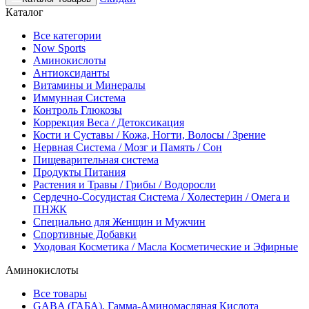
Каталог
Все категории
Now Sports
Аминокислоты
Антиоксиданты
Витамины и Минералы
Иммунная Система
Контроль Глюкозы
Коррекция Веса / Детоксикация
Кости и Суставы / Кожа, Ногти, Волосы / Зрение
Нервная Система / Мозг и Память / Сон
Пищеварительная система
Продукты Питания
Растения и Травы / Грибы / Водоросли
Сердечно-Сосудистая Система / Холестерин / Омега и
ПНЖК
Специально для Женщин и Мужчин
Спортивные Добавки
Уходовая Косметика / Масла Косметические и Эфирные
Аминокислоты
Все товары
GABA (ГАБА), Гамма-Аминомасляная Кислота