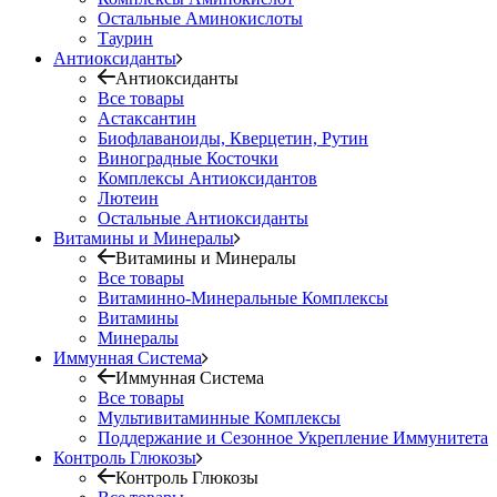
Остальные Аминокислоты
Таурин
Антиоксиданты
Антиоксиданты
Все товары
Астаксантин
Биофлаваноиды, Кверцетин, Рутин
Виноградные Косточки
Комплексы Антиоксидантов
Лютеин
Остальные Антиоксиданты
Витамины и Минералы
Витамины и Минералы
Все товары
Витаминно-Минеральные Комплексы
Витамины
Минералы
Иммунная Система
Иммунная Система
Все товары
Мультивитаминные Комплексы
Поддержание и Сезонное Укрепление Иммунитета
Контроль Глюкозы
Контроль Глюкозы