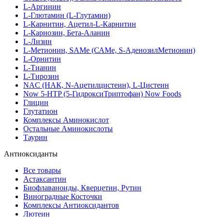
L-Аргинин
L-Глютамин (L-Глутамин)
L-Карнитин, Ацетил-L-Карнитин
L-Карнозин, Бета-Аланин
L-Лизин
L-Метионин, SAMe (САМе, S-АденозилМетионин)
L-Орнитин
L-Тианин
L-Тирозин
NAC (НАК, N-Ацетилцистеин), L-Цистеин
Now 5-HTP (5-ГидроксиТриптофан) Now Foods
Глицин
Глутатион
Комплексы Аминокислот
Остальные Аминокислоты
Таурин
Антиоксиданты
Все товары
Астаксантин
Биофлаваноиды, Кверцетин, Рутин
Виноградные Косточки
Комплексы Антиоксидантов
Лютеин