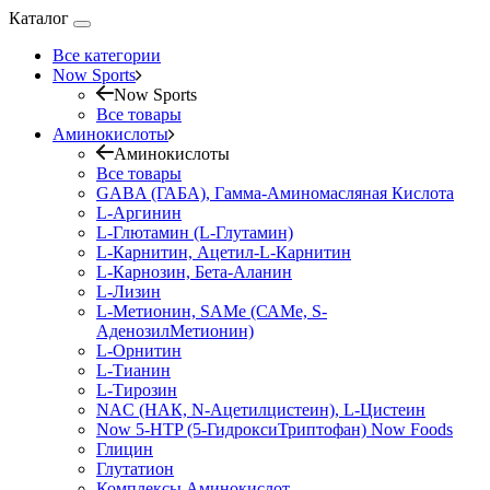
Каталог
Все категории
Now Sports
Now Sports
Все товары
Аминокислоты
Аминокислоты
Все товары
GABA (ГАБА), Гамма-Аминомасляная Кислота
L-Аргинин
L-Глютамин (L-Глутамин)
L-Карнитин, Ацетил-L-Карнитин
L-Карнозин, Бета-Аланин
L-Лизин
L-Метионин, SAMe (САМе, S-
АденозилМетионин)
L-Орнитин
L-Тианин
L-Тирозин
NAC (НАК, N-Ацетилцистеин), L-Цистеин
Now 5-HTP (5-ГидроксиТриптофан) Now Foods
Глицин
Глутатион
Комплексы Аминокислот