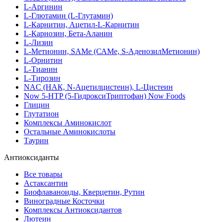
L-Аргинин
L-Глютамин (L-Глутамин)
L-Карнитин, Ацетил-L-Карнитин
L-Карнозин, Бета-Аланин
L-Лизин
L-Метионин, SAMe (САМе, S-АденозилМетионин)
L-Орнитин
L-Тианин
L-Тирозин
NAC (НАК, N-Ацетилцистеин), L-Цистеин
Now 5-HTP (5-ГидроксиТриптофан) Now Foods
Глицин
Глутатион
Комплексы Аминокислот
Остальные Аминокислоты
Таурин
Антиоксиданты
Все товары
Астаксантин
Биофлаваноиды, Кверцетин, Рутин
Виноградные Косточки
Комплексы Антиоксидантов
Лютеин