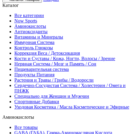
Каталог
Все категории
Now Sports
Аминокислоты
Антиоксиданты
Витамины и Минералы
Иммунная Система
Контроль Глюкозы
Коррекция Веса / Детоксикация
Кости и Суставы / Кожа, Ногти, Волосы / Зрение
Нервная Система / Мозг и Память / Сон
Пищеварительная система
Продукты Питания
Растения и Травы / Грибы / Водоросли
Сердечно-Сосудистая Система / Холестерин / Омега и
ПНЖК
Специально для Женщин и Мужчин
Спортивные Добавки
Уходовая Косметика / Масла Косметические и Эфирные
Аминокислоты
Все товары
GABA (ГАБА), Гамма-Аминомасляная Кислота