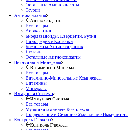
Остальные Аминокислоты
Таурин
Антиоксиданты
Антиоксиданты
Все товары
Астаксантин
Биофлаваноиды, Кверцетин, Рутин
Виноградные Косточки
Комплексы Антиоксидантов
Лютеин
Остальные Антиоксиданты
Витамины и Минералы
Витамины и Минералы
Все товары
Витаминно-Минеральные Комплексы
Витамины
Минералы
Иммунная Система
Иммунная Система
Все товары
Мультивитаминные Комплексы
Поддержание и Сезонное Укрепление Иммунитета
Контроль Глюкозы
Контроль Глюкозы