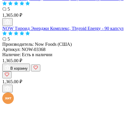
5
1,365.00 ₽
NOW Тироид Энерджи Комплекс, Thyroid Energy - 90 капсул
5
Производитель:
Now Foods (США)
Артикул:
NOW-03368
Наличие:
Есть в наличии
1,365.00 ₽
В корзину
1,365.00 ₽