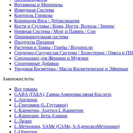
Витамины и Минералы
Иммунная Система
Контроль Глюкозы
Коррекция Веса / Детоксикация
Кости и Суставы / Кожа, Ногти, Волосы / Зрение
Нервная Система / Мозг и Память / Сон
Пищеварительная система
Продукты Питания
Растения и Травы / Грибы / Водоросли
Сердечно-Сосудистая Система / Холестерин / Омега и 
Специально для Женщин и Мужчин
Спортивные Добавки
Уходовая Косметика / Масла Косметические и Эфирные
Аминокислоты
Все товары
GABA (ГАБА), Гамма-Аминомасляная Кислота
L-Аргинин
L-Глютамин (L-Глутамин)
L-Карнитин, Ацетил-L-Карнитин
L-Карнозин, Бета-Аланин
L-Лизин
L-Метионин, SAMe (САМе, S-АденозилМетионин)
L-Орнитин