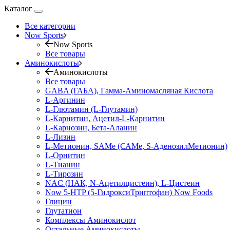
Каталог
Все категории
Now Sports
Now Sports
Все товары
Аминокислоты
Аминокислоты
Все товары
GABA (ГАБА), Гамма-Аминомасляная Кислота
L-Аргинин
L-Глютамин (L-Глутамин)
L-Карнитин, Ацетил-L-Карнитин
L-Карнозин, Бета-Аланин
L-Лизин
L-Метионин, SAMe (САМе, S-АденозилМетионин)
L-Орнитин
L-Тианин
L-Тирозин
NAC (НАК, N-Ацетилцистеин), L-Цистеин
Now 5-HTP (5-ГидроксиТриптофан) Now Foods
Глицин
Глутатион
Комплексы Аминокислот
Остальные Аминокислоты