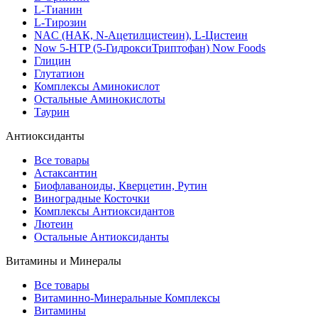
L-Тианин
L-Тирозин
NAC (НАК, N-Ацетилцистеин), L-Цистеин
Now 5-HTP (5-ГидроксиТриптофан) Now Foods
Глицин
Глутатион
Комплексы Аминокислот
Остальные Аминокислоты
Таурин
Антиоксиданты
Все товары
Астаксантин
Биофлаваноиды, Кверцетин, Рутин
Виноградные Косточки
Комплексы Антиоксидантов
Лютеин
Остальные Антиоксиданты
Витамины и Минералы
Все товары
Витаминно-Минеральные Комплексы
Витамины