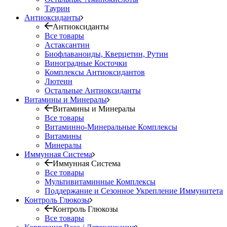
Таурин
Антиоксиданты
Антиоксиданты
Все товары
Астаксантин
Биофлаваноиды, Кверцетин, Рутин
Виноградные Косточки
Комплексы Антиоксидантов
Лютеин
Остальные Антиоксиданты
Витамины и Минералы
Витамины и Минералы
Все товары
Витаминно-Минеральные Комплексы
Витамины
Минералы
Иммунная Система
Иммунная Система
Все товары
Мультивитаминные Комплексы
Поддержание и Сезонное Укрепление Иммунитета
Контроль Глюкозы
Контроль Глюкозы
Все товары