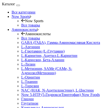
Каталог
Все категории
Now Sports
Now Sports
Все товары
Аминокислоты
Аминокислоты
Все товары
GABA (ГАБА), Гамма-Аминомасляная Кислота
L-Аргинин
L-Глютамин (L-Глутамин)
L-Карнитин, Ацетил-L-Карнитин
L-Карнозин, Бета-Аланин
L-Лизин
L-Метионин, SAMe (САМе, S-
АденозилМетионин)
L-Орнитин
L-Тианин
L-Тирозин
NAC (НАК, N-Ацетилцистеин), L-Цистеин
Now 5-HTP (5-ГидроксиТриптофан) Now Foods
Глицин
Глутатион
Комплексы Аминокислот