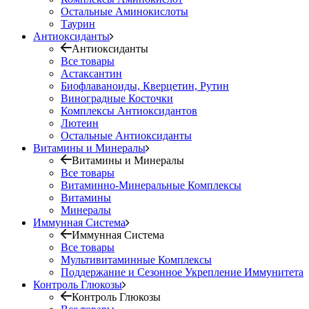
Остальные Аминокислоты
Таурин
Антиоксиданты
Антиоксиданты
Все товары
Астаксантин
Биофлаваноиды, Кверцетин, Рутин
Виноградные Косточки
Комплексы Антиоксидантов
Лютеин
Остальные Антиоксиданты
Витамины и Минералы
Витамины и Минералы
Все товары
Витаминно-Минеральные Комплексы
Витамины
Минералы
Иммунная Система
Иммунная Система
Все товары
Мультивитаминные Комплексы
Поддержание и Сезонное Укрепление Иммунитета
Контроль Глюкозы
Контроль Глюкозы