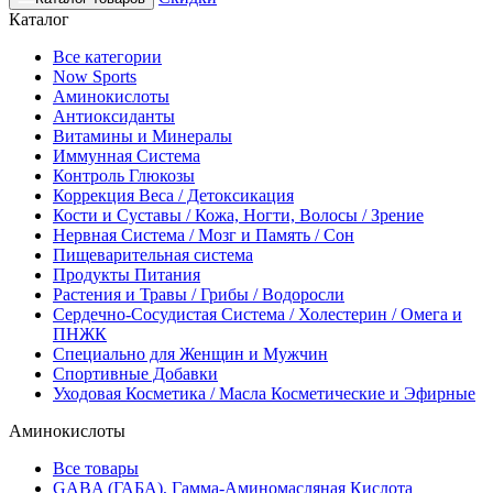
Каталог
Все категории
Now Sports
Аминокислоты
Антиоксиданты
Витамины и Минералы
Иммунная Система
Контроль Глюкозы
Коррекция Веса / Детоксикация
Кости и Суставы / Кожа, Ногти, Волосы / Зрение
Нервная Система / Мозг и Память / Сон
Пищеварительная система
Продукты Питания
Растения и Травы / Грибы / Водоросли
Сердечно-Сосудистая Система / Холестерин / Омега и
ПНЖК
Специально для Женщин и Мужчин
Спортивные Добавки
Уходовая Косметика / Масла Косметические и Эфирные
Аминокислоты
Все товары
GABA (ГАБА), Гамма-Аминомасляная Кислота