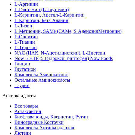
L-Аргинин
L-Глютамин (L-Глутамин)
L-Карнитин, Ацетил-L-Карнитин
L-Карнозин, Бета-Аланин
L-Лизин
L-Метионин, SAMe (САМе, S-АденозилМетионин)
L-Орнитин
L-Тианин
L-Тирозин
NAC (НАК, N-Ацетилцистеин), L-Цистеин
Now 5-HTP (5-ГидроксиТриптофан) Now Foods
Глицин
Глутатион
Комплексы Аминокислот
Остальные Аминокислоты
Таурин
Антиоксиданты
Все товары
Астаксантин
Биофлаваноиды, Кверцетин, Рутин
Виноградные Косточки
Комплексы Антиоксидантов
Лютеин