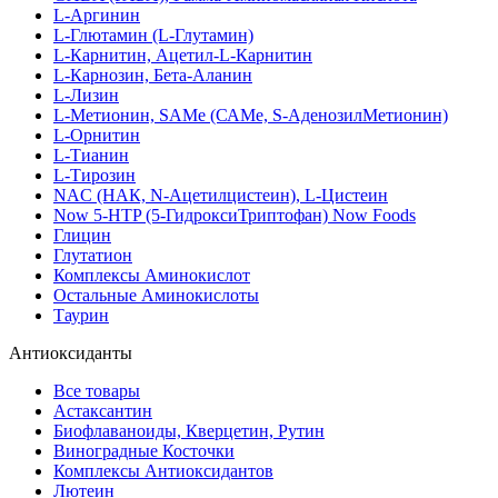
L-Аргинин
L-Глютамин (L-Глутамин)
L-Карнитин, Ацетил-L-Карнитин
L-Карнозин, Бета-Аланин
L-Лизин
L-Метионин, SAMe (САМе, S-АденозилМетионин)
L-Орнитин
L-Тианин
L-Тирозин
NAC (НАК, N-Ацетилцистеин), L-Цистеин
Now 5-HTP (5-ГидроксиТриптофан) Now Foods
Глицин
Глутатион
Комплексы Аминокислот
Остальные Аминокислоты
Таурин
Антиоксиданты
Все товары
Астаксантин
Биофлаваноиды, Кверцетин, Рутин
Виноградные Косточки
Комплексы Антиоксидантов
Лютеин