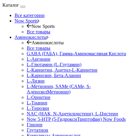
Каталог
Все категории
Now Sports
Now Sports
Все товары
Аминокислоты
Аминокислоты
Все товары
GABA (ГАБА), Гамма-Аминомасляная Кислота
L-Аргинин
L-Глютамин (L-Глутамин)
L-Карнитин, Ацетил-L-Карнитин
L-Карнозин, Бета-Аланин
L-Лизин
L-Метионин, SAMe (САМе, S-
АденозилМетионин)
L-Орнитин
L-Тианин
L-Тирозин
NAC (НАК, N-Ацетилцистеин), L-Цистеин
Now 5-HTP (5-ГидроксиТриптофан) Now Foods
Глицин
Глутатион
Комплексы Аминокислот