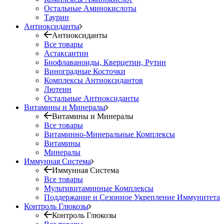
Остальные Аминокислоты
Таурин
Антиоксиданты
Антиоксиданты
Все товары
Астаксантин
Биофлаваноиды, Кверцетин, Рутин
Виноградные Косточки
Комплексы Антиоксидантов
Лютеин
Остальные Антиоксиданты
Витамины и Минералы
Витамины и Минералы
Все товары
Витаминно-Минеральные Комплексы
Витамины
Минералы
Иммунная Система
Иммунная Система
Все товары
Мультивитаминные Комплексы
Поддержание и Сезонное Укрепление Иммунитета
Контроль Глюкозы
Контроль Глюкозы