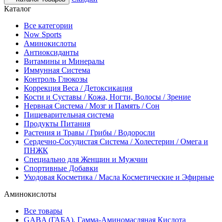
Каталог
Все категории
Now Sports
Аминокислоты
Антиоксиданты
Витамины и Минералы
Иммунная Система
Контроль Глюкозы
Коррекция Веса / Детоксикация
Кости и Суставы / Кожа, Ногти, Волосы / Зрение
Нервная Система / Мозг и Память / Сон
Пищеварительная система
Продукты Питания
Растения и Травы / Грибы / Водоросли
Сердечно-Сосудистая Система / Холестерин / Омега и
ПНЖК
Специально для Женщин и Мужчин
Спортивные Добавки
Уходовая Косметика / Масла Косметические и Эфирные
Аминокислоты
Все товары
GABA (ГАБА), Гамма-Аминомасляная Кислота