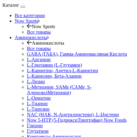
Каталог
Все категории
Now Sports
Now Sports
Все товары
Аминокислоты
Аминокислоты
Все товары
GABA (ГАБА), Гамма-Аминомасляная Кислота
L-Аргинин
L-Глютамин (L-Глутамин)
L-Карнитин, Ацетил-L-Карнитин
L-Карнозин, Бета-Аланин
L-Лизин
L-Метионин, SAMe (САМе, S-
АденозилМетионин)
L-Орнитин
L-Тианин
L-Тирозин
NAC (НАК, N-Ацетилцистеин), L-Цистеин
Now 5-HTP (5-ГидроксиТриптофан) Now Foods
Глицин
Глутатион
Комплексы Аминокислот