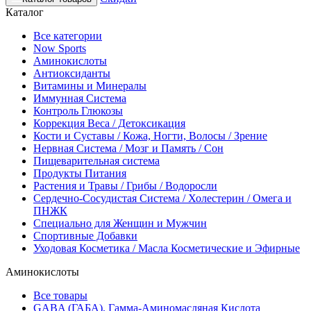
Каталог
Все категории
Now Sports
Аминокислоты
Антиоксиданты
Витамины и Минералы
Иммунная Система
Контроль Глюкозы
Коррекция Веса / Детоксикация
Кости и Суставы / Кожа, Ногти, Волосы / Зрение
Нервная Система / Мозг и Память / Сон
Пищеварительная система
Продукты Питания
Растения и Травы / Грибы / Водоросли
Сердечно-Сосудистая Система / Холестерин / Омега и
ПНЖК
Специально для Женщин и Мужчин
Спортивные Добавки
Уходовая Косметика / Масла Косметические и Эфирные
Аминокислоты
Все товары
GABA (ГАБА), Гамма-Аминомасляная Кислота