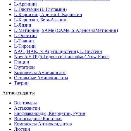
L-Аргинин
L-Глютамин (L-Глутамин)
L-Карнитин, Ацетил-L-Карнитин
L-Карнозин, Бета-Аланин
L-Лизин
L-Метионин, SAMe (САМе, S-АденозилМетионин)
L-Орнитин
L-Тианин
L-Тирозин
NAC (НАК, N-Ацетилцистеин), L-Цистеин
Now 5-HTP (5-ГидроксиТриптофан) Now Foods
Глицин
Глутатион
Комплексы Аминокислот
Остальные Аминокислоты
Таурин
Антиоксиданты
Все товары
Астаксантин
Биофлаваноиды, Кверцетин, Рутин
Виноградные Косточки
Комплексы Антиоксидантов
Лютеин