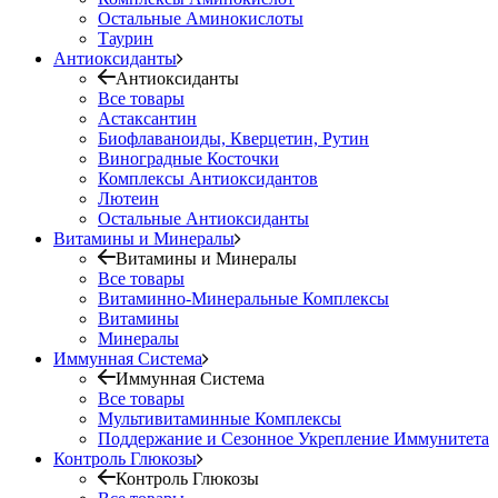
Остальные Аминокислоты
Таурин
Антиоксиданты
Антиоксиданты
Все товары
Астаксантин
Биофлаваноиды, Кверцетин, Рутин
Виноградные Косточки
Комплексы Антиоксидантов
Лютеин
Остальные Антиоксиданты
Витамины и Минералы
Витамины и Минералы
Все товары
Витаминно-Минеральные Комплексы
Витамины
Минералы
Иммунная Система
Иммунная Система
Все товары
Мультивитаминные Комплексы
Поддержание и Сезонное Укрепление Иммунитета
Контроль Глюкозы
Контроль Глюкозы