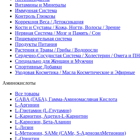
Витамины и Минералы
Иммунная Система
Контроль Глюкозы
Коррекция Веса / Детоксикация
Кости и Суставы / Кожа, Ногти, Волосы / Зрение
Нервная Система / Мозг и Память / Сон
Пищеварительная система
Продукты Питания
Растения и Травы / Грибы / Водоросли
Сердечно-Сосудистая Система / Холестерин / Омега и 
Специально для Женщин и Мужчин
Спортивные Добавки
Уходовая Косметика / Масла Косметические и Эфирные
Аминокислоты
Все товары
GABA (ГАБА), Гамма-Аминомасляная Кислота
L-Аргинин
L-Глютамин (L-Глутамин)
L-Карнитин, Ацетил-L-Карнитин
L-Карнозин, Бета-Аланин
L-Лизин
L-Метионин, SAMe (САМе, S-АденозилМетионин)
L-Орнитин