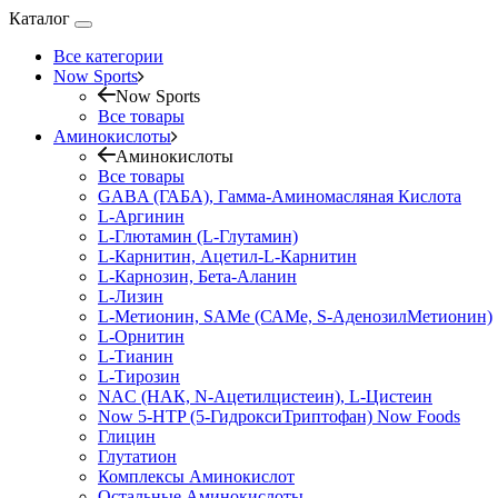
Каталог
Все категории
Now Sports
Now Sports
Все товары
Аминокислоты
Аминокислоты
Все товары
GABA (ГАБА), Гамма-Аминомасляная Кислота
L-Аргинин
L-Глютамин (L-Глутамин)
L-Карнитин, Ацетил-L-Карнитин
L-Карнозин, Бета-Аланин
L-Лизин
L-Метионин, SAMe (САМе, S-АденозилМетионин)
L-Орнитин
L-Тианин
L-Тирозин
NAC (НАК, N-Ацетилцистеин), L-Цистеин
Now 5-HTP (5-ГидроксиТриптофан) Now Foods
Глицин
Глутатион
Комплексы Аминокислот
Остальные Аминокислоты