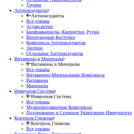
Таурин
Антиоксиданты
Антиоксиданты
Все товары
Астаксантин
Биофлаваноиды, Кверцетин, Рутин
Виноградные Косточки
Комплексы Антиоксидантов
Лютеин
Остальные Антиоксиданты
Витамины и Минералы
Витамины и Минералы
Все товары
Витаминно-Минеральные Комплексы
Витамины
Минералы
Иммунная Система
Иммунная Система
Все товары
Мультивитаминные Комплексы
Поддержание и Сезонное Укрепление Иммунитета
Контроль Глюкозы
Контроль Глюкозы
Все товары