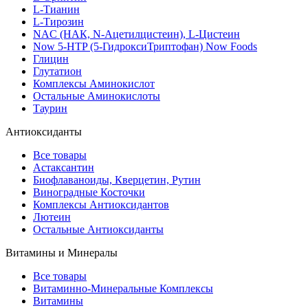
L-Тианин
L-Тирозин
NAC (НАК, N-Ацетилцистеин), L-Цистеин
Now 5-HTP (5-ГидроксиТриптофан) Now Foods
Глицин
Глутатион
Комплексы Аминокислот
Остальные Аминокислоты
Таурин
Антиоксиданты
Все товары
Астаксантин
Биофлаваноиды, Кверцетин, Рутин
Виноградные Косточки
Комплексы Антиоксидантов
Лютеин
Остальные Антиоксиданты
Витамины и Минералы
Все товары
Витаминно-Минеральные Комплексы
Витамины