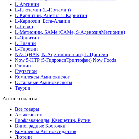
L-Аргинин
L-Глютамин (L-Глутамин)
L-Карнитин, Ацетил-L-Карнитин
L-Карнозин, Бета-Аланин
L-Лизин
L-Метионин, SAMe (САМе, S-АденозилМетионин)
L-Орнитин
L-Тианин
L-Тирозин
NAC (НАК, N-Ацетилцистеин), L-Цистеин
Now 5-HTP (5-ГидроксиТриптофан) Now Foods
Глицин
Глутатион
Комплексы Аминокислот
Остальные Аминокислоты
Таурин
Антиоксиданты
Все товары
Астаксантин
Биофлаваноиды, Кверцетин, Рутин
Виноградные Косточки
Комплексы Антиоксидантов
Лютеин