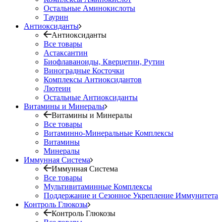
Остальные Аминокислоты
Таурин
Антиоксиданты
Антиоксиданты
Все товары
Астаксантин
Биофлаваноиды, Кверцетин, Рутин
Виноградные Косточки
Комплексы Антиоксидантов
Лютеин
Остальные Антиоксиданты
Витамины и Минералы
Витамины и Минералы
Все товары
Витаминно-Минеральные Комплексы
Витамины
Минералы
Иммунная Система
Иммунная Система
Все товары
Мультивитаминные Комплексы
Поддержание и Сезонное Укрепление Иммунитета
Контроль Глюкозы
Контроль Глюкозы