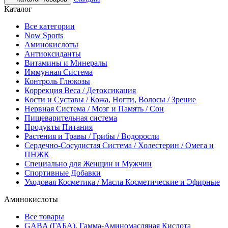
Каталог
Все категории
Now Sports
Аминокислоты
Антиоксиданты
Витамины и Минералы
Иммунная Система
Контроль Глюкозы
Коррекция Веса / Детоксикация
Кости и Суставы / Кожа, Ногти, Волосы / Зрение
Нервная Система / Мозг и Память / Сон
Пищеварительная система
Продукты Питания
Растения и Травы / Грибы / Водоросли
Сердечно-Сосудистая Система / Холестерин / Омега и
ПНЖК
Специально для Женщин и Мужчин
Спортивные Добавки
Уходовая Косметика / Масла Косметические и Эфирные
Аминокислоты
Все товары
GABA (ГАБА), Гамма-Аминомасляная Кислота