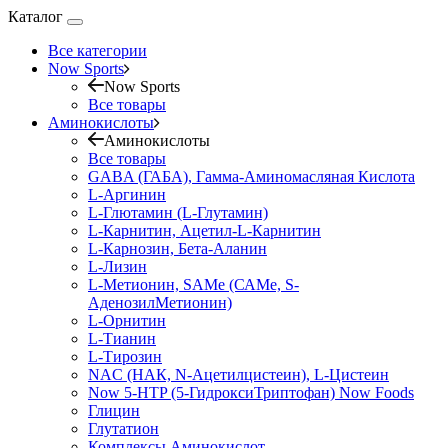
Каталог
Все категории
Now Sports
Now Sports
Все товары
Аминокислоты
Аминокислоты
Все товары
GABA (ГАБА), Гамма-Аминомасляная Кислота
L-Аргинин
L-Глютамин (L-Глутамин)
L-Карнитин, Ацетил-L-Карнитин
L-Карнозин, Бета-Аланин
L-Лизин
L-Метионин, SAMe (САМе, S-
АденозилМетионин)
L-Орнитин
L-Тианин
L-Тирозин
NAC (НАК, N-Ацетилцистеин), L-Цистеин
Now 5-HTP (5-ГидроксиТриптофан) Now Foods
Глицин
Глутатион
Комплексы Аминокислот