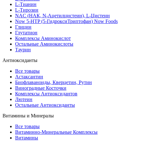
L-Тианин
L-Тирозин
NAC (НАК, N-Ацетилцистеин), L-Цистеин
Now 5-HTP (5-ГидроксиТриптофан) Now Foods
Глицин
Глутатион
Комплексы Аминокислот
Остальные Аминокислоты
Таурин
Антиоксиданты
Все товары
Астаксантин
Биофлаваноиды, Кверцетин, Рутин
Виноградные Косточки
Комплексы Антиоксидантов
Лютеин
Остальные Антиоксиданты
Витамины и Минералы
Все товары
Витаминно-Минеральные Комплексы
Витамины