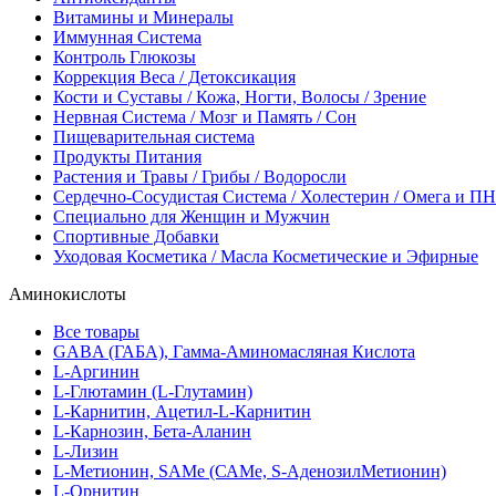
Витамины и Минералы
Иммунная Система
Контроль Глюкозы
Коррекция Веса / Детоксикация
Кости и Суставы / Кожа, Ногти, Волосы / Зрение
Нервная Система / Мозг и Память / Сон
Пищеварительная система
Продукты Питания
Растения и Травы / Грибы / Водоросли
Сердечно-Сосудистая Система / Холестерин / Омега и 
Специально для Женщин и Мужчин
Спортивные Добавки
Уходовая Косметика / Масла Косметические и Эфирные
Аминокислоты
Все товары
GABA (ГАБА), Гамма-Аминомасляная Кислота
L-Аргинин
L-Глютамин (L-Глутамин)
L-Карнитин, Ацетил-L-Карнитин
L-Карнозин, Бета-Аланин
L-Лизин
L-Метионин, SAMe (САМе, S-АденозилМетионин)
L-Орнитин