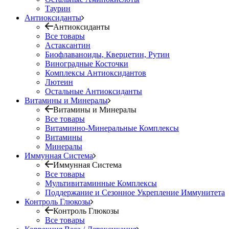
Таурин
Антиоксиданты
Антиоксиданты
Все товары
Астаксантин
Биофлаваноиды, Кверцетин, Рутин
Виноградные Косточки
Комплексы Антиоксидантов
Лютеин
Остальные Антиоксиданты
Витамины и Минералы
Витамины и Минералы
Все товары
Витаминно-Минеральные Комплексы
Витамины
Минералы
Иммунная Система
Иммунная Система
Все товары
Мультивитаминные Комплексы
Поддержание и Сезонное Укрепление Иммунитета
Контроль Глюкозы
Контроль Глюкозы
Все товары