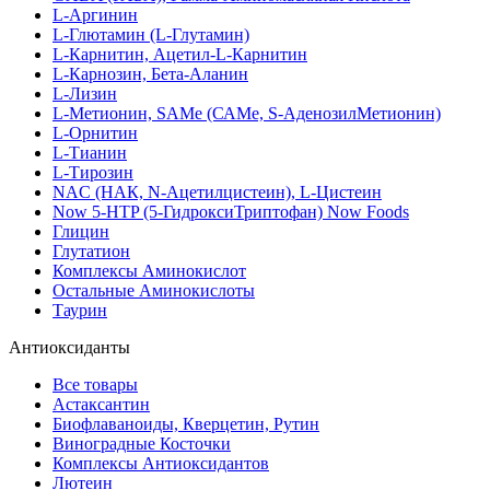
L-Аргинин
L-Глютамин (L-Глутамин)
L-Карнитин, Ацетил-L-Карнитин
L-Карнозин, Бета-Аланин
L-Лизин
L-Метионин, SAMe (САМе, S-АденозилМетионин)
L-Орнитин
L-Тианин
L-Тирозин
NAC (НАК, N-Ацетилцистеин), L-Цистеин
Now 5-HTP (5-ГидроксиТриптофан) Now Foods
Глицин
Глутатион
Комплексы Аминокислот
Остальные Аминокислоты
Таурин
Антиоксиданты
Все товары
Астаксантин
Биофлаваноиды, Кверцетин, Рутин
Виноградные Косточки
Комплексы Антиоксидантов
Лютеин