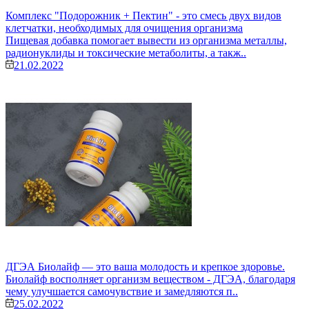
Комплекс "Подорожник + Пектин" - это смесь двух видов
клетчатки, необходимых для очищения организма
Пищевая добавка помогает вывести из организма металлы,
радионуклиды и токсические метаболиты, а такж..
21.02.2022
ДГЭА Биолайф — это ваша молодость и крепкое здоровье.
Биолайф восполняет организм веществом - ДГЭА, благодаря
чему улучшается самочувствие и замедляются п..
25.02.2022