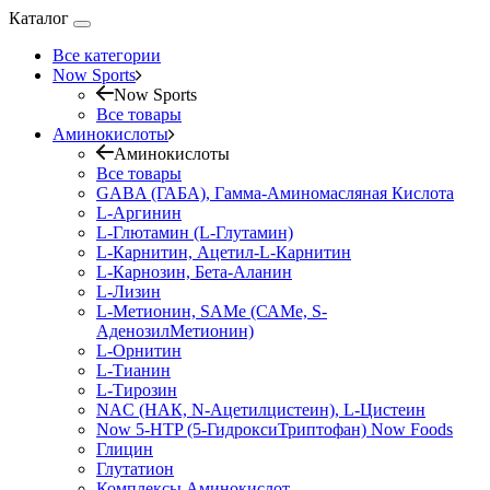
Каталог
Все категории
Now Sports
Now Sports
Все товары
Аминокислоты
Аминокислоты
Все товары
GABA (ГАБА), Гамма-Аминомасляная Кислота
L-Аргинин
L-Глютамин (L-Глутамин)
L-Карнитин, Ацетил-L-Карнитин
L-Карнозин, Бета-Аланин
L-Лизин
L-Метионин, SAMe (САМе, S-
АденозилМетионин)
L-Орнитин
L-Тианин
L-Тирозин
NAC (НАК, N-Ацетилцистеин), L-Цистеин
Now 5-HTP (5-ГидроксиТриптофан) Now Foods
Глицин
Глутатион
Комплексы Аминокислот