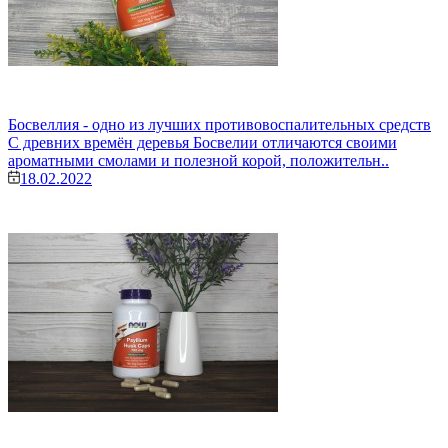
Босвеллия - одно из лучших противовоспалительных средств
С древних времён деревья Босвелии отличаются своими
ароматными смолами и полезной корой, положительн..
18.02.2022