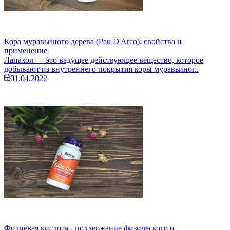
Кора муравьиного дерева (Pau D'Arco): свойства и
применение
Лапахол — это ведущее действующее вещество, которое
добывают из внутреннего покрытия коры муравьиног..
01.04.2022
Фолиевая кислота - поддержание физического и