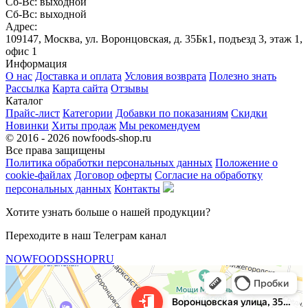
Сб-Вс: выходной
Сб-Вс: выходной
Адрес:
109147, Москва, ул. Воронцовская, д. 35Бк1, подъезд 3, этаж 1,
офис 1
Информация
О нас
Доставка и оплата
Условия возврата
Полезно знать
Рассылка
Карта сайта
Отзывы
Каталог
Прайс-лист
Категории
Добавки по показаниям
Скидки
Новинки
Хиты продаж
Мы рекомендуем
© 2016 - 2026 nowfoods-shop.ru
Все права защищены
Политика обработки персональных данных
Положение о
cookie-файлах
Договор оферты
Согласие на обработку
персональных данных
Контакты
Хотите узнать больше о нашей продукции?
Переходите в наш Телеграм канал
NOWFOODSSHOPRU