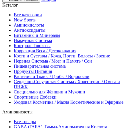
Каталог
Все категории
Now Sports
Аминокислоты
Антиоксиданты
Витамины и Минералы
Иммунная Система
Контроль Глюкозы
Коррекция Веса / Детоксикация
Кости и Суставы / Кожа, Ногти, Волосы / Зрение
Нервная Система / Мозг и Память / Сон
Пищеварительная система
Продукты Питания
Растения и Травы / Грибы / Водоросли
Сердечно-Сосудистая Система / Холестерин / Омега и
ПНЖК
Специально для Женщин и Мужчин
Спортивные Добавки
Уходовая Косметика / Масла Косметические и Эфирные
Аминокислоты
Все товары
GABA (ГАБА), Гамма-Аминомасляная Кислота