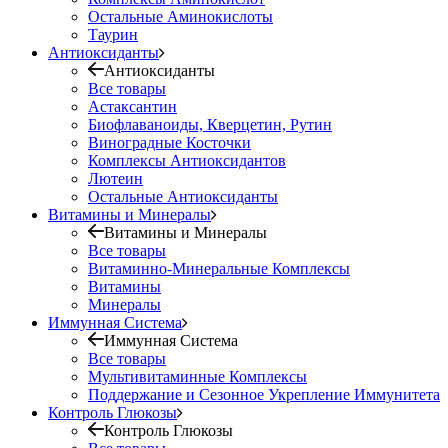
Остальные Аминокислоты
Таурин
Антиоксиданты
Антиоксиданты
Все товары
Астаксантин
Биофлаваноиды, Кверцетин, Рутин
Виноградные Косточки
Комплексы Антиоксидантов
Лютеин
Остальные Антиоксиданты
Витамины и Минералы
Витамины и Минералы
Все товары
Витаминно-Минеральные Комплексы
Витамины
Минералы
Иммунная Система
Иммунная Система
Все товары
Мультивитаминные Комплексы
Поддержание и Сезонное Укрепление Иммунитета
Контроль Глюкозы
Контроль Глюкозы