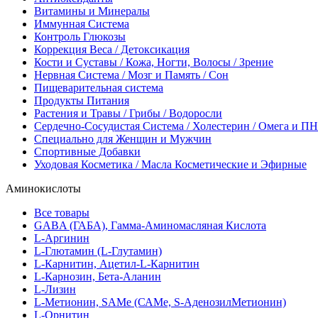
Витамины и Минералы
Иммунная Система
Контроль Глюкозы
Коррекция Веса / Детоксикация
Кости и Суставы / Кожа, Ногти, Волосы / Зрение
Нервная Система / Мозг и Память / Сон
Пищеварительная система
Продукты Питания
Растения и Травы / Грибы / Водоросли
Сердечно-Сосудистая Система / Холестерин / Омега и 
Специально для Женщин и Мужчин
Спортивные Добавки
Уходовая Косметика / Масла Косметические и Эфирные
Аминокислоты
Все товары
GABA (ГАБА), Гамма-Аминомасляная Кислота
L-Аргинин
L-Глютамин (L-Глутамин)
L-Карнитин, Ацетил-L-Карнитин
L-Карнозин, Бета-Аланин
L-Лизин
L-Метионин, SAMe (САМе, S-АденозилМетионин)
L-Орнитин