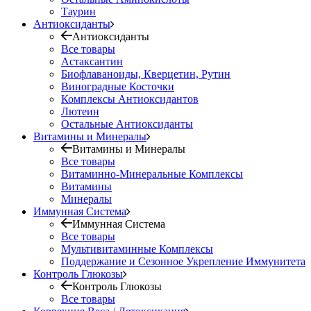
Таурин
Антиоксиданты
Антиоксиданты
Все товары
Астаксантин
Биофлаваноиды, Кверцетин, Рутин
Виноградные Косточки
Комплексы Антиоксидантов
Лютеин
Остальные Антиоксиданты
Витамины и Минералы
Витамины и Минералы
Все товары
Витаминно-Минеральные Комплексы
Витамины
Минералы
Иммунная Система
Иммунная Система
Все товары
Мультивитаминные Комплексы
Поддержание и Сезонное Укрепление Иммунитета
Контроль Глюкозы
Контроль Глюкозы
Все товары