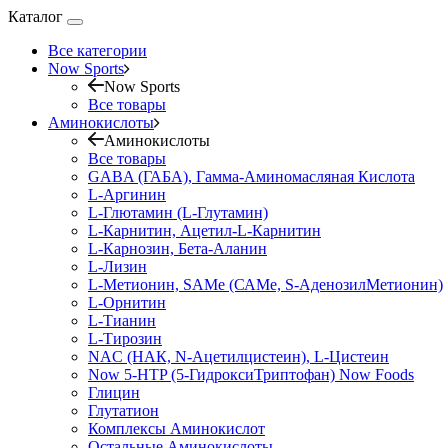
Каталог
Все категории
Now Sports
Now Sports
Все товары
Аминокислоты
Аминокислоты
Все товары
GABA (ГАБА), Гамма-Аминомасляная Кислота
L-Аргинин
L-Глютамин (L-Глутамин)
L-Карнитин, Ацетил-L-Карнитин
L-Карнозин, Бета-Аланин
L-Лизин
L-Метионин, SAMe (САМе, S-АденозилМетионин)
L-Орнитин
L-Тианин
L-Тирозин
NAC (НАК, N-Ацетилцистеин), L-Цистеин
Now 5-HTP (5-ГидроксиТриптофан) Now Foods
Глицин
Глутатион
Комплексы Аминокислот
Остальные Аминокислоты