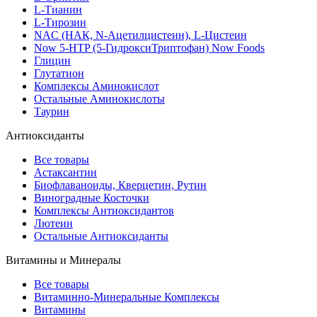
L-Тианин
L-Тирозин
NAC (НАК, N-Ацетилцистеин), L-Цистеин
Now 5-HTP (5-ГидроксиТриптофан) Now Foods
Глицин
Глутатион
Комплексы Аминокислот
Остальные Аминокислоты
Таурин
Антиоксиданты
Все товары
Астаксантин
Биофлаваноиды, Кверцетин, Рутин
Виноградные Косточки
Комплексы Антиоксидантов
Лютеин
Остальные Антиоксиданты
Витамины и Минералы
Все товары
Витаминно-Минеральные Комплексы
Витамины