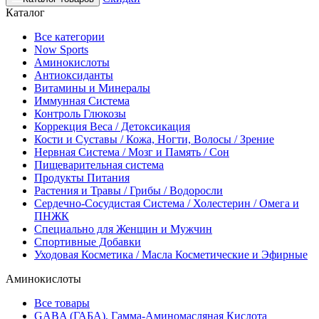
Каталог
Все категории
Now Sports
Аминокислоты
Антиоксиданты
Витамины и Минералы
Иммунная Система
Контроль Глюкозы
Коррекция Веса / Детоксикация
Кости и Суставы / Кожа, Ногти, Волосы / Зрение
Нервная Система / Мозг и Память / Сон
Пищеварительная система
Продукты Питания
Растения и Травы / Грибы / Водоросли
Сердечно-Сосудистая Система / Холестерин / Омега и
ПНЖК
Специально для Женщин и Мужчин
Спортивные Добавки
Уходовая Косметика / Масла Косметические и Эфирные
Аминокислоты
Все товары
GABA (ГАБА), Гамма-Аминомасляная Кислота