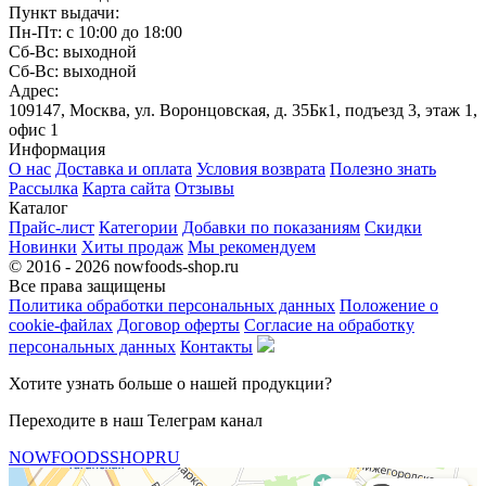
Пункт выдачи:
Пн-Пт: с 10:00 до 18:00
Сб-Вс: выходной
Сб-Вс: выходной
Адрес:
109147, Москва, ул. Воронцовская, д. 35Бк1, подъезд 3, этаж 1,
офис 1
Информация
О нас
Доставка и оплата
Условия возврата
Полезно знать
Рассылка
Карта сайта
Отзывы
Каталог
Прайс-лист
Категории
Добавки по показаниям
Скидки
Новинки
Хиты продаж
Мы рекомендуем
© 2016 - 2026 nowfoods-shop.ru
Все права защищены
Политика обработки персональных данных
Положение о
cookie-файлах
Договор оферты
Согласие на обработку
персональных данных
Контакты
Хотите узнать больше о нашей продукции?
Переходите в наш Телеграм канал
NOWFOODSSHOPRU