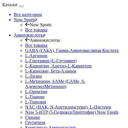
Каталог
Все категории
Now Sports
Now Sports
Все товары
Аминокислоты
Аминокислоты
Все товары
GABA (ГАБА), Гамма-Аминомасляная Кислота
L-Аргинин
L-Глютамин (L-Глутамин)
L-Карнитин, Ацетил-L-Карнитин
L-Карнозин, Бета-Аланин
L-Лизин
L-Метионин, SAMe (САМе, S-
АденозилМетионин)
L-Орнитин
L-Тианин
L-Тирозин
NAC (НАК, N-Ацетилцистеин), L-Цистеин
Now 5-HTP (5-ГидроксиТриптофан) Now Foods
Глицин
Глутатион
Комплексы Аминокислот