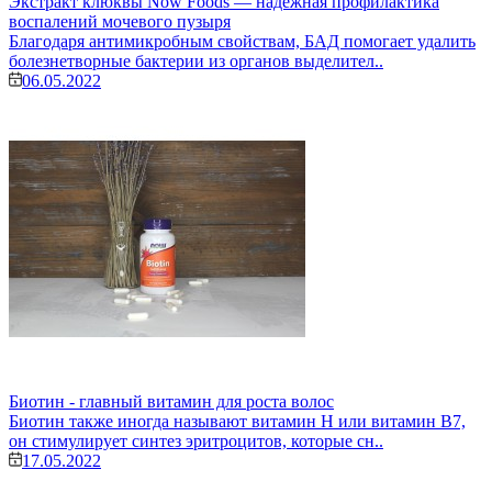
Экстракт клюквы Now Foods — надежная профилактика
воспалений мочевого пузыря
Благодаря антимикробным свойствам, БАД помогает удалить
болезнетворные бактерии из органов выделител..
06.05.2022
Биотин - главный витамин для роста волос
Биотин также иногда называют витамин H или витамин B7,
он стимулирует синтез эритроцитов, которые сн..
17.05.2022