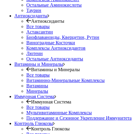
Остальные Аминокислоты
Таурин
Антиоксиданты
Антиоксиданты
Все товары
Астаксантин
Биофлаваноиды, Кверцетин, Рутин
Виноградные Косточки
Комплексы Антиоксидантов
Лютеин
Остальные Антиоксиданты
Витамины и Минералы
Витамины и Минералы
Все товары
Витаминно-Минеральные Комплексы
Витамины
Минералы
Иммунная Система
Иммунная Система
Все товары
Мультивитаминные Комплексы
Поддержание и Сезонное Укрепление Иммунитета
Контроль Глюкозы
Контроль Глюкозы