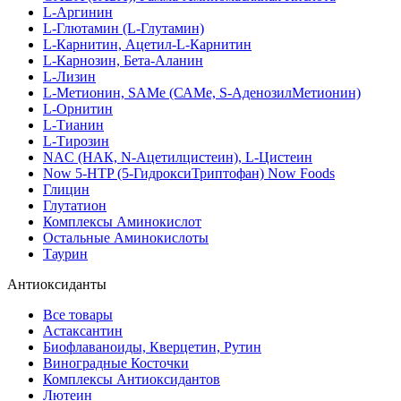
L-Аргинин
L-Глютамин (L-Глутамин)
L-Карнитин, Ацетил-L-Карнитин
L-Карнозин, Бета-Аланин
L-Лизин
L-Метионин, SAMe (САМе, S-АденозилМетионин)
L-Орнитин
L-Тианин
L-Тирозин
NAC (НАК, N-Ацетилцистеин), L-Цистеин
Now 5-HTP (5-ГидроксиТриптофан) Now Foods
Глицин
Глутатион
Комплексы Аминокислот
Остальные Аминокислоты
Таурин
Антиоксиданты
Все товары
Астаксантин
Биофлаваноиды, Кверцетин, Рутин
Виноградные Косточки
Комплексы Антиоксидантов
Лютеин