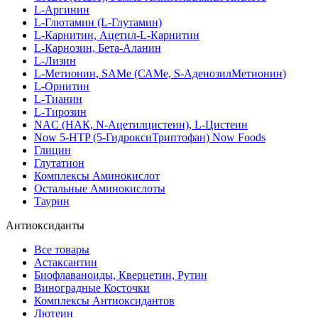
L-Аргинин
L-Глютамин (L-Глутамин)
L-Карнитин, Ацетил-L-Карнитин
L-Карнозин, Бета-Аланин
L-Лизин
L-Метионин, SAMe (САМе, S-АденозилМетионин)
L-Орнитин
L-Тианин
L-Тирозин
NAC (НАК, N-Ацетилцистеин), L-Цистеин
Now 5-HTP (5-ГидроксиТриптофан) Now Foods
Глицин
Глутатион
Комплексы Аминокислот
Остальные Аминокислоты
Таурин
Антиоксиданты
Все товары
Астаксантин
Биофлаваноиды, Кверцетин, Рутин
Виноградные Косточки
Комплексы Антиоксидантов
Лютеин