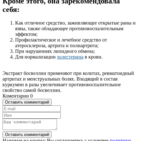
Кроме этого, она зарекомендовала
себя:
Как отличное средство, заживляющее открытые раны и
язвы, также обладающее противовоспалительным
эффектом;
Профилактическое и лечебное средство от
атеросклероза, артрита и полиартрита;
При нарушениях липидного обмена;
Для нормализации
холестерина
в крови.
Экстракт босвеллии применяют при колитах, ревматоидный
артритах и менструальных болях. Входящий в состав
куркумин в разы увеличивает противовоспалительное
свойство самой босвеллии.
Коментарии
0
Оставить комментарий
Оставить комментарий
Нажимая на кнопку Вы соглашаетесь с условями
политики