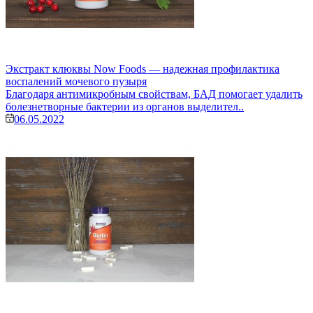
Экстракт клюквы Now Foods — надежная профилактика
воспалений мочевого пузыря
Благодаря антимикробным свойствам, БАД помогает удалить
болезнетворные бактерии из органов выделител..
06.05.2022