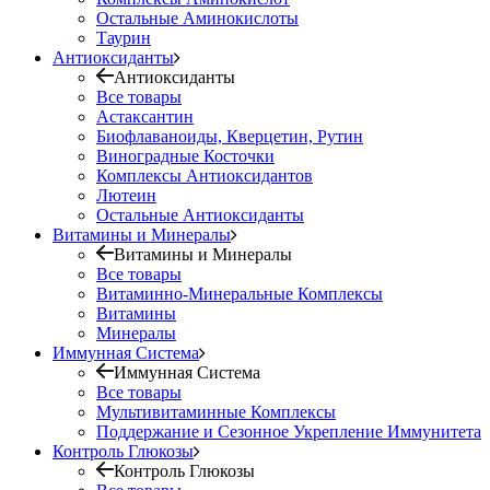
Остальные Аминокислоты
Таурин
Антиоксиданты
Антиоксиданты
Все товары
Астаксантин
Биофлаваноиды, Кверцетин, Рутин
Виноградные Косточки
Комплексы Антиоксидантов
Лютеин
Остальные Антиоксиданты
Витамины и Минералы
Витамины и Минералы
Все товары
Витаминно-Минеральные Комплексы
Витамины
Минералы
Иммунная Система
Иммунная Система
Все товары
Мультивитаминные Комплексы
Поддержание и Сезонное Укрепление Иммунитета
Контроль Глюкозы
Контроль Глюкозы