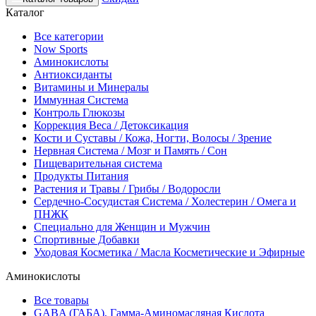
Каталог
Все категории
Now Sports
Аминокислоты
Антиоксиданты
Витамины и Минералы
Иммунная Система
Контроль Глюкозы
Коррекция Веса / Детоксикация
Кости и Суставы / Кожа, Ногти, Волосы / Зрение
Нервная Система / Мозг и Память / Сон
Пищеварительная система
Продукты Питания
Растения и Травы / Грибы / Водоросли
Сердечно-Сосудистая Система / Холестерин / Омега и
ПНЖК
Специально для Женщин и Мужчин
Спортивные Добавки
Уходовая Косметика / Масла Косметические и Эфирные
Аминокислоты
Все товары
GABA (ГАБА), Гамма-Аминомасляная Кислота