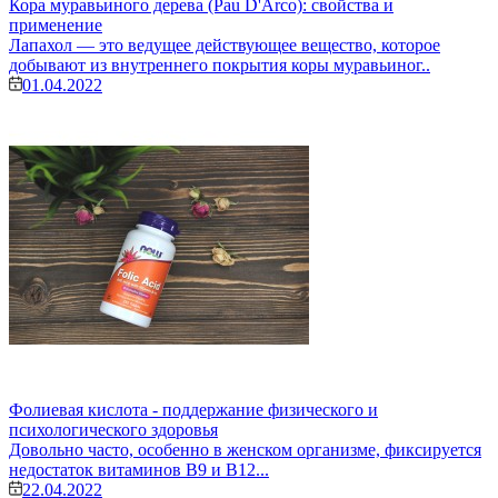
Кора муравьиного дерева (Pau D'Arco): свойства и
применение
Лапахол — это ведущее действующее вещество, которое
добывают из внутреннего покрытия коры муравьиног..
01.04.2022
Фолиевая кислота - поддержание физического и
психологического здоровья
Довольно часто, особенно в женском организме, фиксируется
недостаток витаминов В9 и В12...
22.04.2022