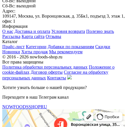
Сб-Вс: выходной
Сб-Вс: выходной
Адрес:
109147, Москва, ул. Воронцовская, д. 35Бк1, подъезд 3, этаж 1,
офис 1
Информация
О нас
Доставка и оплата
Условия возврата
Полезно знать
Рассылка
Карта сайта
Отзывы
Каталог
Прайс-лист
Категории
Добавки по показаниям
Скидки
Новинки
Хиты продаж
Мы рекомендуем
© 2016 - 2026 nowfoods-shop.ru
Все права защищены
Политика обработки персональных данных
Положение о
cookie-файлах
Договор оферты
Согласие на обработку
персональных данных
Контакты
Хотите узнать больше о нашей продукции?
Переходите в наш Телеграм канал
NOWFOODSSHOPRU