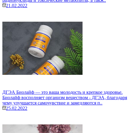
радионуклиды и токсические метаболиты, а такж..
21.02.2022
ДГЭА Биолайф — это ваша молодость и крепкое здоровье.
Биолайф восполняет организм веществом - ДГЭА, благодаря
чему улучшается самочувствие и замедляются п..
25.02.2022