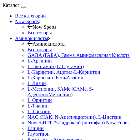
Каталог
Все категории
Now Sports
Now Sports
Все товары
Аминокислоты
Аминокислоты
Все товары
GABA (ГАБА), Гамма-Аминомасляная Кислота
L-Аргинин
L-Глютамин (L-Глутамин)
L-Карнитин, Ацетил-L-Карнитин
L-Карнозин, Бета-Аланин
L-Лизин
L-Метионин, SAMe (САМе, S-
АденозилМетионин)
L-Орнитин
L-Тианин
L-Тирозин
NAC (НАК, N-Ацетилцистеин), L-Цистеин
Now 5-HTP (5-ГидроксиТриптофан) Now Foods
Глицин
Глутатион
Комплексы Аминокислот