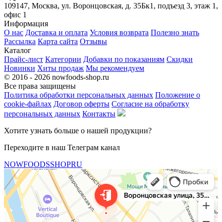
109147, Москва, ул. Воронцовская, д. 35Бк1, подъезд 3, этаж 1,
офис 1
Информация
О нас
Доставка и оплата
Условия возврата
Полезно знать
Рассылка
Карта сайта
Отзывы
Каталог
Прайс-лист
Категории
Добавки по показаниям
Скидки
Новинки
Хиты продаж
Мы рекомендуем
© 2016 - 2026 nowfoods-shop.ru
Все права защищены
Политика обработки персональных данных
Положение о
cookie-файлах
Договор оферты
Согласие на обработку
персональных данных
Контакты
Хотите узнать больше о нашей продукции?
Переходите в наш Телеграм канал
NOWFOODSSHOPRU