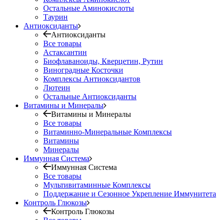
Остальные Аминокислоты
Таурин
Антиоксиданты
Антиоксиданты
Все товары
Астаксантин
Биофлаваноиды, Кверцетин, Рутин
Виноградные Косточки
Комплексы Антиоксидантов
Лютеин
Остальные Антиоксиданты
Витамины и Минералы
Витамины и Минералы
Все товары
Витаминно-Минеральные Комплексы
Витамины
Минералы
Иммунная Система
Иммунная Система
Все товары
Мультивитаминные Комплексы
Поддержание и Сезонное Укрепление Иммунитета
Контроль Глюкозы
Контроль Глюкозы