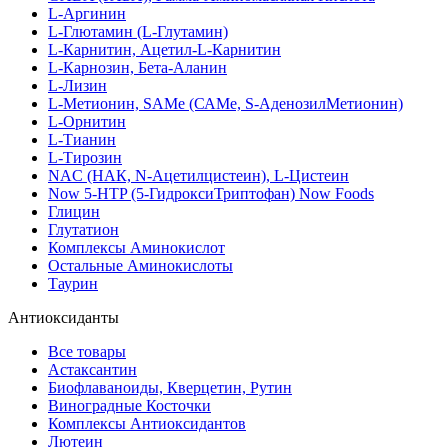
L-Аргинин
L-Глютамин (L-Глутамин)
L-Карнитин, Ацетил-L-Карнитин
L-Карнозин, Бета-Аланин
L-Лизин
L-Метионин, SAMe (САМе, S-АденозилМетионин)
L-Орнитин
L-Тианин
L-Тирозин
NAC (НАК, N-Ацетилцистеин), L-Цистеин
Now 5-HTP (5-ГидроксиТриптофан) Now Foods
Глицин
Глутатион
Комплексы Аминокислот
Остальные Аминокислоты
Таурин
Антиоксиданты
Все товары
Астаксантин
Биофлаваноиды, Кверцетин, Рутин
Виноградные Косточки
Комплексы Антиоксидантов
Лютеин