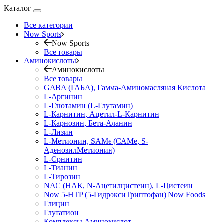
Каталог
Все категории
Now Sports
Now Sports
Все товары
Аминокислоты
Аминокислоты
Все товары
GABA (ГАБА), Гамма-Аминомасляная Кислота
L-Аргинин
L-Глютамин (L-Глутамин)
L-Карнитин, Ацетил-L-Карнитин
L-Карнозин, Бета-Аланин
L-Лизин
L-Метионин, SAMe (САМе, S-
АденозилМетионин)
L-Орнитин
L-Тианин
L-Тирозин
NAC (НАК, N-Ацетилцистеин), L-Цистеин
Now 5-HTP (5-ГидроксиТриптофан) Now Foods
Глицин
Глутатион
Комплексы Аминокислот