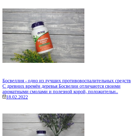
Босвеллия - одно из лучших противовоспалительных средств
С древних времён деревья Босвелии отличаются своими
ароматными смолами и полезной корой, положительн..
18.02.2022