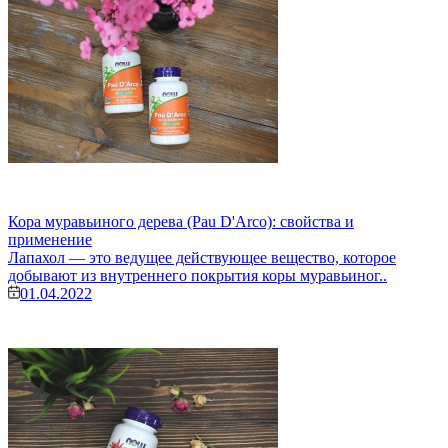
Кора муравьиного дерева (Pau D'Arco): свойства и
применение
Лапахол — это ведущее действующее вещество, которое
добывают из внутреннего покрытия коры муравьиног..
01.04.2022