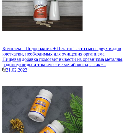
Комплекс "Подорожник + Пектин" - это смесь двух видов
клетчатки, необходимых для очищения организма
Пищевая добавка помогает вывести из организма металлы,
радионуклиды и токсические метаболиты, а такж..
21.02.2022