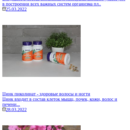
в построении всех важных систем организма пл..
25.03.2022
Цинк пиколинат - здоровые волосы и ногти
Цинк входит в состав клеток мышц, почек, кожи, волос и
печени...
28.03.2022