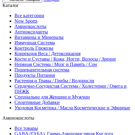
Каталог
Все категории
Now Sports
Аминокислоты
Антиоксиданты
Витамины и Минералы
Иммунная Система
Контроль Глюкозы
Коррекция Веса / Детоксикация
Кости и Суставы / Кожа, Ногти, Волосы / Зрение
Нервная Система / Мозг и Память / Сон
Пищеварительная система
Продукты Питания
Растения и Травы / Грибы / Водоросли
Сердечно-Сосудистая Система / Холестерин / Омега и
ПНЖК
Специально для Женщин и Мужчин
Спортивные Добавки
Уходовая Косметика / Масла Косметические и Эфирные
Аминокислоты
Все товары
GABA (ГАБА), Гамма-Аминомасляная Кислота