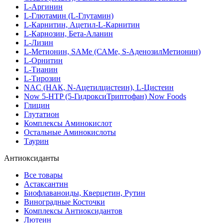
L-Аргинин
L-Глютамин (L-Глутамин)
L-Карнитин, Ацетил-L-Карнитин
L-Карнозин, Бета-Аланин
L-Лизин
L-Метионин, SAMe (САМе, S-АденозилМетионин)
L-Орнитин
L-Тианин
L-Тирозин
NAC (НАК, N-Ацетилцистеин), L-Цистеин
Now 5-HTP (5-ГидроксиТриптофан) Now Foods
Глицин
Глутатион
Комплексы Аминокислот
Остальные Аминокислоты
Таурин
Антиоксиданты
Все товары
Астаксантин
Биофлаваноиды, Кверцетин, Рутин
Виноградные Косточки
Комплексы Антиоксидантов
Лютеин