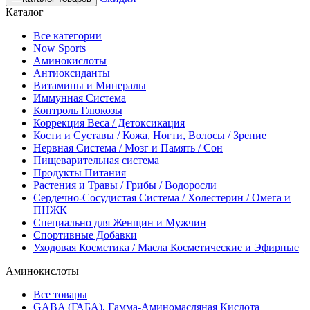
Каталог
Все категории
Now Sports
Аминокислоты
Антиоксиданты
Витамины и Минералы
Иммунная Система
Контроль Глюкозы
Коррекция Веса / Детоксикация
Кости и Суставы / Кожа, Ногти, Волосы / Зрение
Нервная Система / Мозг и Память / Сон
Пищеварительная система
Продукты Питания
Растения и Травы / Грибы / Водоросли
Сердечно-Сосудистая Система / Холестерин / Омега и
ПНЖК
Специально для Женщин и Мужчин
Спортивные Добавки
Уходовая Косметика / Масла Косметические и Эфирные
Аминокислоты
Все товары
GABA (ГАБА), Гамма-Аминомасляная Кислота