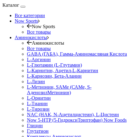
Каталог
Все категории
Now Sports
Now Sports
Все товары
Аминокислоты
Аминокислоты
Все товары
GABA (ГАБА), Гамма-Аминомасляная Кислота
L-Аргинин
L-Глютамин (L-Глутамин)
L-Карнитин, Ацетил-L-Карнитин
L-Карнозин, Бета-Аланин
L-Лизин
L-Метионин, SAMe (САМе, S-
АденозилМетионин)
L-Орнитин
L-Тианин
L-Тирозин
NAC (НАК, N-Ацетилцистеин), L-Цистеин
Now 5-HTP (5-ГидроксиТриптофан) Now Foods
Глицин
Глутатион
Комплексы Аминокислот