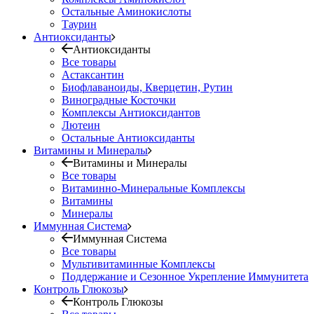
Остальные Аминокислоты
Таурин
Антиоксиданты
Антиоксиданты
Все товары
Астаксантин
Биофлаваноиды, Кверцетин, Рутин
Виноградные Косточки
Комплексы Антиоксидантов
Лютеин
Остальные Антиоксиданты
Витамины и Минералы
Витамины и Минералы
Все товары
Витаминно-Минеральные Комплексы
Витамины
Минералы
Иммунная Система
Иммунная Система
Все товары
Мультивитаминные Комплексы
Поддержание и Сезонное Укрепление Иммунитета
Контроль Глюкозы
Контроль Глюкозы