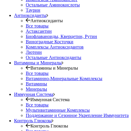
Остальные Аминокислоты
Таурин
Антиоксиданты
Антиоксиданты
Все товары
Астаксантин
Биофлаваноиды, Кверцетин, Рутин
Виноградные Косточки
Комплексы Антиоксидантов
Лютеин
Остальные Антиоксиданты
Витамины и Минералы
Витамины и Минералы
Все товары
Витаминно-Минеральные Комплексы
Витамины
Минералы
Иммунная Система
Иммунная Система
Все товары
Мультивитаминные Комплексы
Поддержание и Сезонное Укрепление Иммунитета
Контроль Глюкозы
Контроль Глюкозы