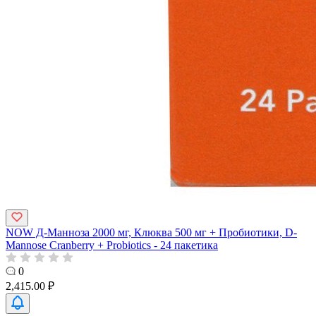
NOW Д-Манноза 2000 мг, Клюква 500 мг + Пробиотики, D-
Mannose Cranberry + Probiotics - 24 пакетика
0
2,415.00 ₽