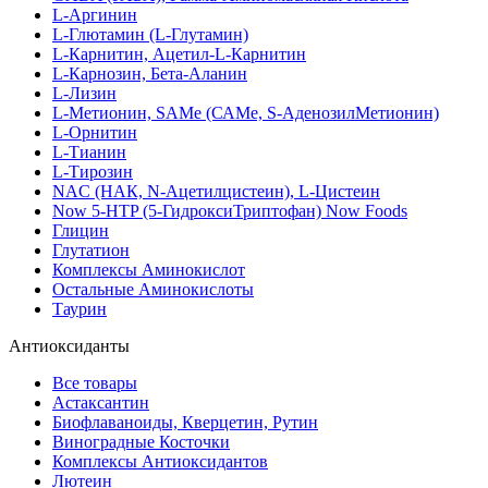
L-Аргинин
L-Глютамин (L-Глутамин)
L-Карнитин, Ацетил-L-Карнитин
L-Карнозин, Бета-Аланин
L-Лизин
L-Метионин, SAMe (САМе, S-АденозилМетионин)
L-Орнитин
L-Тианин
L-Тирозин
NAC (НАК, N-Ацетилцистеин), L-Цистеин
Now 5-HTP (5-ГидроксиТриптофан) Now Foods
Глицин
Глутатион
Комплексы Аминокислот
Остальные Аминокислоты
Таурин
Антиоксиданты
Все товары
Астаксантин
Биофлаваноиды, Кверцетин, Рутин
Виноградные Косточки
Комплексы Антиоксидантов
Лютеин