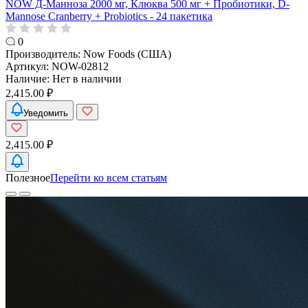
NOW Д-Манноза 2000 мг, Клюква 500 мг + Пробиотики, D-
Mannose Cranberry + Probiotics - 24 пакетика
0
Производитель:
Now Foods (США)
Артикул:
NOW-02812
Наличие:
Нет в наличии
2,415.00 ₽
Уведомить
2,415.00 ₽
Полезное
Перейти ко всем статьям