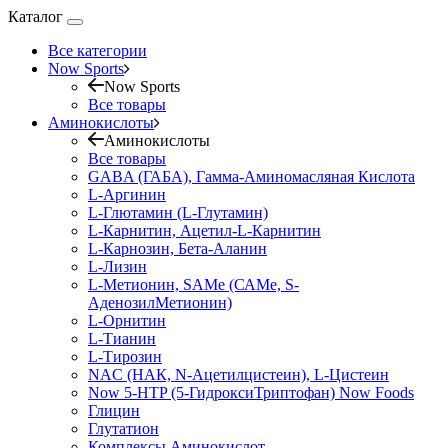
Каталог
Все категории
Now Sports
Now Sports
Все товары
Аминокислоты
Аминокислоты
Все товары
GABA (ГАБА), Гамма-Аминомасляная Кислота
L-Аргинин
L-Глютамин (L-Глутамин)
L-Карнитин, Ацетил-L-Карнитин
L-Карнозин, Бета-Аланин
L-Лизин
L-Метионин, SAMe (САМе, S-
АденозилМетионин)
L-Орнитин
L-Тианин
L-Тирозин
NAC (НАК, N-Ацетилцистеин), L-Цистеин
Now 5-HTP (5-ГидроксиТриптофан) Now Foods
Глицин
Глутатион
Комплексы Аминокислот