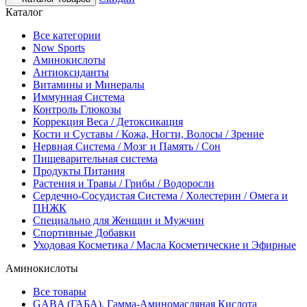
Каталог
Все категории
Now Sports
Аминокислоты
Антиоксиданты
Витамины и Минералы
Иммунная Система
Контроль Глюкозы
Коррекция Веса / Детоксикация
Кости и Суставы / Кожа, Ногти, Волосы / Зрение
Нервная Система / Мозг и Память / Сон
Пищеварительная система
Продукты Питания
Растения и Травы / Грибы / Водоросли
Сердечно-Сосудистая Система / Холестерин / Омега и
ПНЖК
Специально для Женщин и Мужчин
Спортивные Добавки
Уходовая Косметика / Масла Косметические и Эфирные
Аминокислоты
Все товары
GABA (ГАБА), Гамма-Аминомасляная Кислота