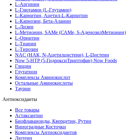
L-Аргинин
L-Глютамин (L-Глутамин)
L-Карнитин, Ацетил-L-Карнитин
L-Карнозин, Бета-Аланин
L-Лизин
L-Метионин, SAMe (САМе, S-АденозилМетионин)
L-Орнитин
L-Тианин
L-Тирозин
NAC (НАК, N-Ацетилцистеин), L-Цистеин
Now 5-HTP (5-ГидроксиТриптофан) Now Foods
Глицин
Глутатион
Комплексы Аминокислот
Остальные Аминокислоты
Таурин
Антиоксиданты
Все товары
Астаксантин
Биофлаваноиды, Кверцетин, Рутин
Виноградные Косточки
Комплексы Антиоксидантов
Лютеин