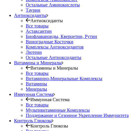
Остальные Аминокислоты
Таурин
Антиоксиданты
Антиоксиданты
Все товары
Астаксантин
Биофлаваноиды, Кверцетин, Рутин
Виноградные Косточки
Комплексы Антиоксидантов
Лютеин
Остальные Антиоксиданты
Витамины и Минералы
Витамины и Минералы
Все товары
Витаминно-Минеральные Комплексы
Витамины
Минералы
Иммунная Система
Иммунная Система
Все товары
Мультивитаминные Комплексы
Поддержание и Сезонное Укрепление Иммунитета
Контроль Глюкозы
Контроль Глюкозы