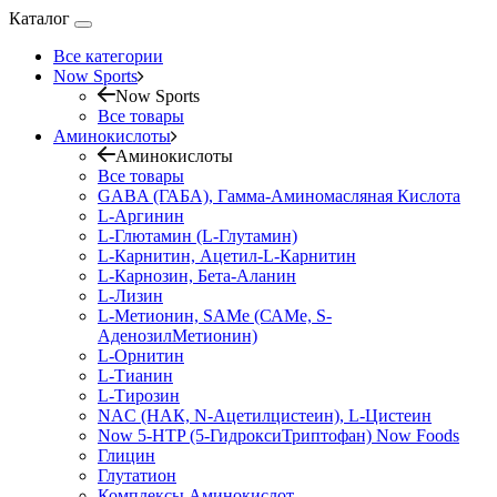
Каталог
Все категории
Now Sports
Now Sports
Все товары
Аминокислоты
Аминокислоты
Все товары
GABA (ГАБА), Гамма-Аминомасляная Кислота
L-Аргинин
L-Глютамин (L-Глутамин)
L-Карнитин, Ацетил-L-Карнитин
L-Карнозин, Бета-Аланин
L-Лизин
L-Метионин, SAMe (САМе, S-
АденозилМетионин)
L-Орнитин
L-Тианин
L-Тирозин
NAC (НАК, N-Ацетилцистеин), L-Цистеин
Now 5-HTP (5-ГидроксиТриптофан) Now Foods
Глицин
Глутатион
Комплексы Аминокислот