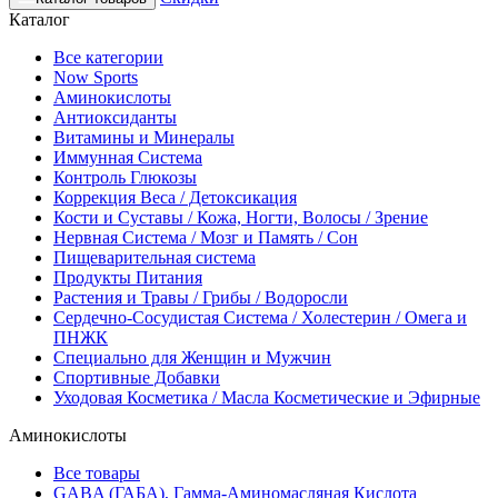
Каталог
Все категории
Now Sports
Аминокислоты
Антиоксиданты
Витамины и Минералы
Иммунная Система
Контроль Глюкозы
Коррекция Веса / Детоксикация
Кости и Суставы / Кожа, Ногти, Волосы / Зрение
Нервная Система / Мозг и Память / Сон
Пищеварительная система
Продукты Питания
Растения и Травы / Грибы / Водоросли
Сердечно-Сосудистая Система / Холестерин / Омега и
ПНЖК
Специально для Женщин и Мужчин
Спортивные Добавки
Уходовая Косметика / Масла Косметические и Эфирные
Аминокислоты
Все товары
GABA (ГАБА), Гамма-Аминомасляная Кислота