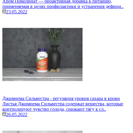
Хром Пиколинат — биоактивная добавка к питанию,
применяемая в целях профилактики и устранения дефици..
23.05.2022
Джимнема Сильвестра - регуляция уровня сахара в крови
Листья Джимнема Сильвестра содержат вещества, которые
контролируют чувство голода, снижают тягу к сл..
26.05.2022