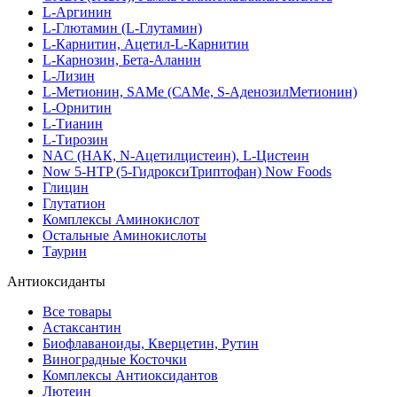
L-Аргинин
L-Глютамин (L-Глутамин)
L-Карнитин, Ацетил-L-Карнитин
L-Карнозин, Бета-Аланин
L-Лизин
L-Метионин, SAMe (САМе, S-АденозилМетионин)
L-Орнитин
L-Тианин
L-Тирозин
NAC (НАК, N-Ацетилцистеин), L-Цистеин
Now 5-HTP (5-ГидроксиТриптофан) Now Foods
Глицин
Глутатион
Комплексы Аминокислот
Остальные Аминокислоты
Таурин
Антиоксиданты
Все товары
Астаксантин
Биофлаваноиды, Кверцетин, Рутин
Виноградные Косточки
Комплексы Антиоксидантов
Лютеин