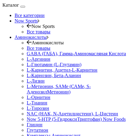
Каталог
Все категории
Now Sports
Now Sports
Все товары
Аминокислоты
Аминокислоты
Все товары
GABA (ГАБА), Гамма-Аминомасляная Кислота
L-Аргинин
L-Глютамин (L-Глутамин)
L-Карнитин, Ацетил-L-Карнитин
L-Карнозин, Бета-Аланин
L-Лизин
L-Метионин, SAMe (САМе, S-
АденозилМетионин)
L-Орнитин
L-Тианин
L-Тирозин
NAC (НАК, N-Ацетилцистеин), L-Цистеин
Now 5-HTP (5-ГидроксиТриптофан) Now Foods
Глицин
Глутатион
Комплексы Аминокислот