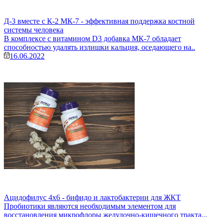
Д-3 вместе с К-2 МК-7 - эффективная поддержка костной
системы человека
В комплексе с витамином D3 добавка МК-7 обладает
способностью удалять излишки кальция, оседающего на..
16.06.2022
Ацидофилус 4х6 - бифидо и лактобактерии для ЖКТ
Пробиотики являются необходимым элементом для
восстановления микрофлоры желудочно-кишечного тракта...