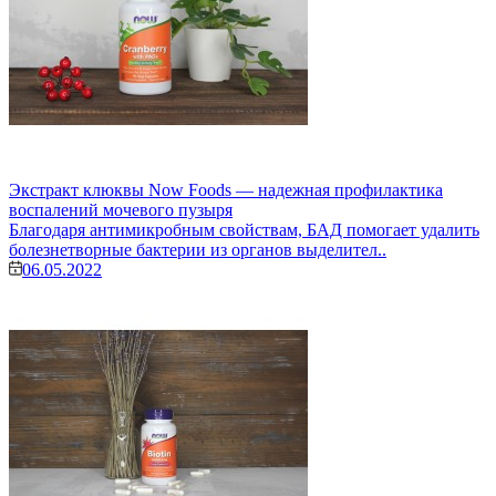
Экстракт клюквы Now Foods — надежная профилактика
воспалений мочевого пузыря
Благодаря антимикробным свойствам, БАД помогает удалить
болезнетворные бактерии из органов выделител..
06.05.2022