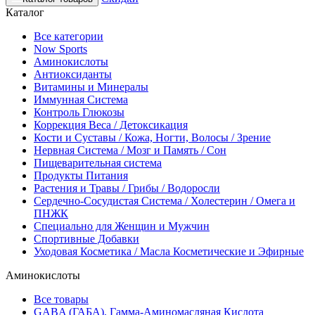
Каталог
Все категории
Now Sports
Аминокислоты
Антиоксиданты
Витамины и Минералы
Иммунная Система
Контроль Глюкозы
Коррекция Веса / Детоксикация
Кости и Суставы / Кожа, Ногти, Волосы / Зрение
Нервная Система / Мозг и Память / Сон
Пищеварительная система
Продукты Питания
Растения и Травы / Грибы / Водоросли
Сердечно-Сосудистая Система / Холестерин / Омега и
ПНЖК
Специально для Женщин и Мужчин
Спортивные Добавки
Уходовая Косметика / Масла Косметические и Эфирные
Аминокислоты
Все товары
GABA (ГАБА), Гамма-Аминомасляная Кислота