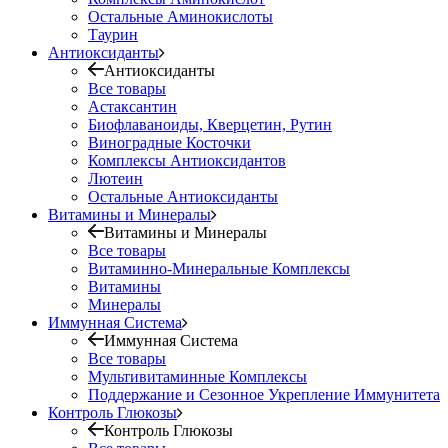
Остальные Аминокислоты
Таурин
Антиоксиданты
Антиоксиданты
Все товары
Астаксантин
Биофлаваноиды, Кверцетин, Рутин
Виноградные Косточки
Комплексы Антиоксидантов
Лютеин
Остальные Антиоксиданты
Витамины и Минералы
Витамины и Минералы
Все товары
Витаминно-Минеральные Комплексы
Витамины
Минералы
Иммунная Система
Иммунная Система
Все товары
Мультивитаминные Комплексы
Поддержание и Сезонное Укрепление Иммунитета
Контроль Глюкозы
Контроль Глюкозы