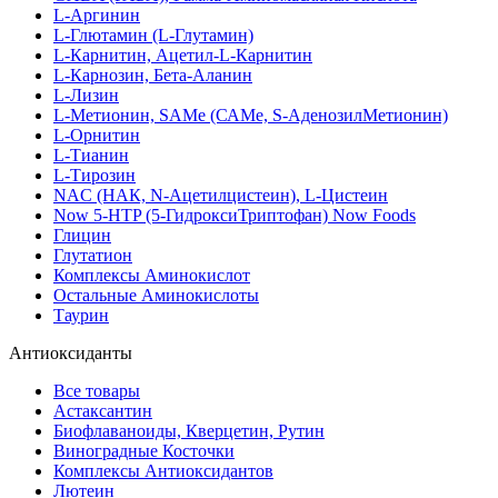
L-Аргинин
L-Глютамин (L-Глутамин)
L-Карнитин, Ацетил-L-Карнитин
L-Карнозин, Бета-Аланин
L-Лизин
L-Метионин, SAMe (САМе, S-АденозилМетионин)
L-Орнитин
L-Тианин
L-Тирозин
NAC (НАК, N-Ацетилцистеин), L-Цистеин
Now 5-HTP (5-ГидроксиТриптофан) Now Foods
Глицин
Глутатион
Комплексы Аминокислот
Остальные Аминокислоты
Таурин
Антиоксиданты
Все товары
Астаксантин
Биофлаваноиды, Кверцетин, Рутин
Виноградные Косточки
Комплексы Антиоксидантов
Лютеин