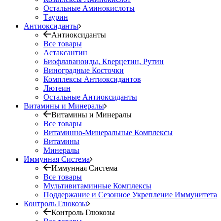
Остальные Аминокислоты
Таурин
Антиоксиданты
Антиоксиданты
Все товары
Астаксантин
Биофлаваноиды, Кверцетин, Рутин
Виноградные Косточки
Комплексы Антиоксидантов
Лютеин
Остальные Антиоксиданты
Витамины и Минералы
Витамины и Минералы
Все товары
Витаминно-Минеральные Комплексы
Витамины
Минералы
Иммунная Система
Иммунная Система
Все товары
Мультивитаминные Комплексы
Поддержание и Сезонное Укрепление Иммунитета
Контроль Глюкозы
Контроль Глюкозы