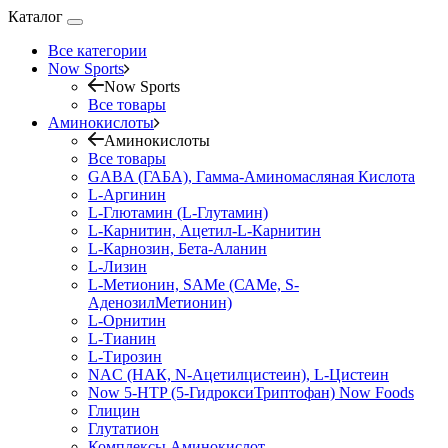
Каталог
Все категории
Now Sports
Now Sports
Все товары
Аминокислоты
Аминокислоты
Все товары
GABA (ГАБА), Гамма-Аминомасляная Кислота
L-Аргинин
L-Глютамин (L-Глутамин)
L-Карнитин, Ацетил-L-Карнитин
L-Карнозин, Бета-Аланин
L-Лизин
L-Метионин, SAMe (САМе, S-
АденозилМетионин)
L-Орнитин
L-Тианин
L-Тирозин
NAC (НАК, N-Ацетилцистеин), L-Цистеин
Now 5-HTP (5-ГидроксиТриптофан) Now Foods
Глицин
Глутатион
Комплексы Аминокислот