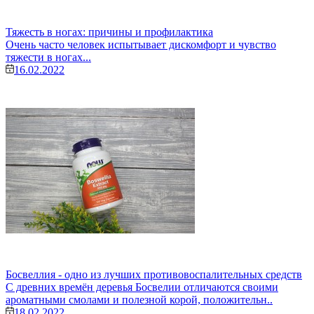
Тяжесть в ногах: причины и профилактика
Очень часто человек испытывает дискомфорт и чувство
тяжести в ногах...
16.02.2022
Босвеллия - одно из лучших противовоспалительных средств
С древних времён деревья Босвелии отличаются своими
ароматными смолами и полезной корой, положительн..
18.02.2022