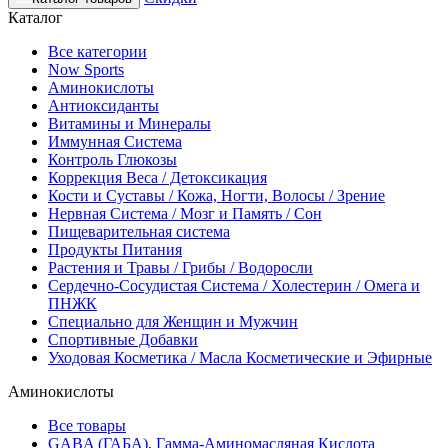
Каталог
Все категории
Now Sports
Аминокислоты
Антиоксиданты
Витамины и Минералы
Иммунная Система
Контроль Глюкозы
Коррекция Веса / Детоксикация
Кости и Суставы / Кожа, Ногти, Волосы / Зрение
Нервная Система / Мозг и Память / Сон
Пищеварительная система
Продукты Питания
Растения и Травы / Грибы / Водоросли
Сердечно-Сосудистая Система / Холестерин / Омега и
ПНЖК
Специально для Женщин и Мужчин
Спортивные Добавки
Уходовая Косметика / Масла Косметические и Эфирные
Аминокислоты
Все товары
GABA (ГАБА), Гамма-Аминомасляная Кислота