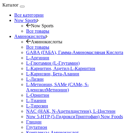
Каталог
Все категории
Now Sports
Now Sports
Все товары
Аминокислоты
Аминокислоты
Все товары
GABA (ГАБА), Гамма-Аминомасляная Кислота
L-Аргинин
L-Глютамин (L-Глутамин)
L-Карнитин, Ацетил-L-Карнитин
L-Карнозин, Бета-Аланин
L-Лизин
L-Метионин, SAMe (САМе, S-
АденозилМетионин)
L-Орнитин
L-Тианин
L-Тирозин
NAC (НАК, N-Ацетилцистеин), L-Цистеин
Now 5-HTP (5-ГидроксиТриптофан) Now Foods
Глицин
Глутатион
Комплексы Аминокислот