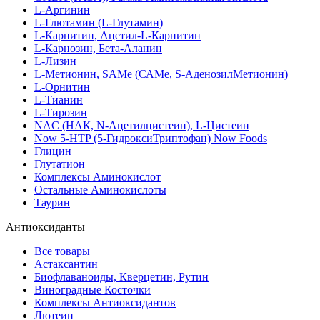
L-Аргинин
L-Глютамин (L-Глутамин)
L-Карнитин, Ацетил-L-Карнитин
L-Карнозин, Бета-Аланин
L-Лизин
L-Метионин, SAMe (САМе, S-АденозилМетионин)
L-Орнитин
L-Тианин
L-Тирозин
NAC (НАК, N-Ацетилцистеин), L-Цистеин
Now 5-HTP (5-ГидроксиТриптофан) Now Foods
Глицин
Глутатион
Комплексы Аминокислот
Остальные Аминокислоты
Таурин
Антиоксиданты
Все товары
Астаксантин
Биофлаваноиды, Кверцетин, Рутин
Виноградные Косточки
Комплексы Антиоксидантов
Лютеин