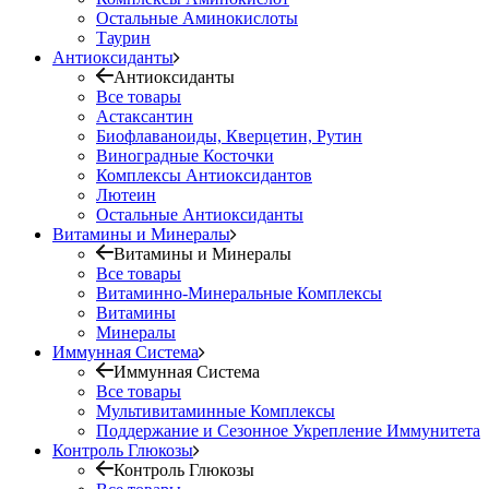
Остальные Аминокислоты
Таурин
Антиоксиданты
Антиоксиданты
Все товары
Астаксантин
Биофлаваноиды, Кверцетин, Рутин
Виноградные Косточки
Комплексы Антиоксидантов
Лютеин
Остальные Антиоксиданты
Витамины и Минералы
Витамины и Минералы
Все товары
Витаминно-Минеральные Комплексы
Витамины
Минералы
Иммунная Система
Иммунная Система
Все товары
Мультивитаминные Комплексы
Поддержание и Сезонное Укрепление Иммунитета
Контроль Глюкозы
Контроль Глюкозы