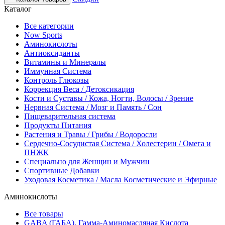
Каталог
Все категории
Now Sports
Аминокислоты
Антиоксиданты
Витамины и Минералы
Иммунная Система
Контроль Глюкозы
Коррекция Веса / Детоксикация
Кости и Суставы / Кожа, Ногти, Волосы / Зрение
Нервная Система / Мозг и Память / Сон
Пищеварительная система
Продукты Питания
Растения и Травы / Грибы / Водоросли
Сердечно-Сосудистая Система / Холестерин / Омега и
ПНЖК
Специально для Женщин и Мужчин
Спортивные Добавки
Уходовая Косметика / Масла Косметические и Эфирные
Аминокислоты
Все товары
GABA (ГАБА), Гамма-Аминомасляная Кислота