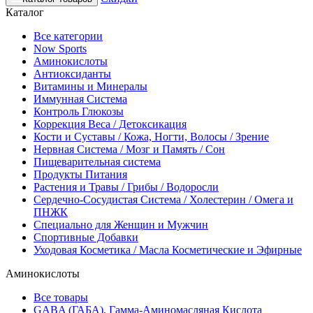
Каталог
Все категории
Now Sports
Аминокислоты
Антиоксиданты
Витамины и Минералы
Иммунная Система
Контроль Глюкозы
Коррекция Веса / Детоксикация
Кости и Суставы / Кожа, Ногти, Волосы / Зрение
Нервная Система / Мозг и Память / Сон
Пищеварительная система
Продукты Питания
Растения и Травы / Грибы / Водоросли
Сердечно-Сосудистая Система / Холестерин / Омега и
ПНЖК
Специально для Женщин и Мужчин
Спортивные Добавки
Уходовая Косметика / Масла Косметические и Эфирные
Аминокислоты
Все товары
GABA (ГАБА), Гамма-Аминомасляная Кислота