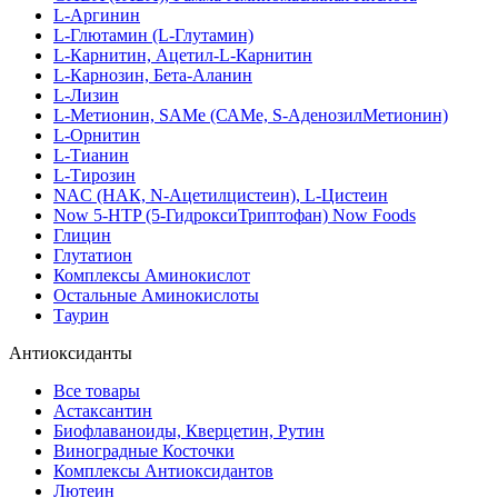
L-Аргинин
L-Глютамин (L-Глутамин)
L-Карнитин, Ацетил-L-Карнитин
L-Карнозин, Бета-Аланин
L-Лизин
L-Метионин, SAMe (САМе, S-АденозилМетионин)
L-Орнитин
L-Тианин
L-Тирозин
NAC (НАК, N-Ацетилцистеин), L-Цистеин
Now 5-HTP (5-ГидроксиТриптофан) Now Foods
Глицин
Глутатион
Комплексы Аминокислот
Остальные Аминокислоты
Таурин
Антиоксиданты
Все товары
Астаксантин
Биофлаваноиды, Кверцетин, Рутин
Виноградные Косточки
Комплексы Антиоксидантов
Лютеин