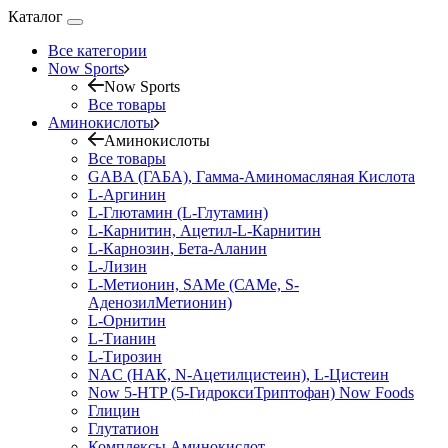
Каталог
Все категории
Now Sports
Now Sports
Все товары
Аминокислоты
Аминокислоты
Все товары
GABA (ГАБА), Гамма-Аминомасляная Кислота
L-Аргинин
L-Глютамин (L-Глутамин)
L-Карнитин, Ацетил-L-Карнитин
L-Карнозин, Бета-Аланин
L-Лизин
L-Метионин, SAMe (САМе, S-
АденозилМетионин)
L-Орнитин
L-Тианин
L-Тирозин
NAC (НАК, N-Ацетилцистеин), L-Цистеин
Now 5-HTP (5-ГидроксиТриптофан) Now Foods
Глицин
Глутатион
Комплексы Аминокислот