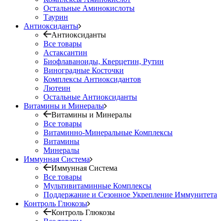
Остальные Аминокислоты
Таурин
Антиоксиданты
Антиоксиданты
Все товары
Астаксантин
Биофлаваноиды, Кверцетин, Рутин
Виноградные Косточки
Комплексы Антиоксидантов
Лютеин
Остальные Антиоксиданты
Витамины и Минералы
Витамины и Минералы
Все товары
Витаминно-Минеральные Комплексы
Витамины
Минералы
Иммунная Система
Иммунная Система
Все товары
Мультивитаминные Комплексы
Поддержание и Сезонное Укрепление Иммунитета
Контроль Глюкозы
Контроль Глюкозы