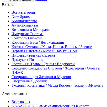
Каталог
Все категории
Now Sports
Аминокислоты
Антиоксиданты
Витамины и Минералы
Иммунная Система
Контроль Глюкозы
Коррекция Веса / Детоксикация
Кости и Суставы / Кожа, Ногти, Волосы / Зрение
Нервная Система / Мозг и Память / Сон
Пищеварительная система
Продукты Питания
Растения и Травы / Грибы / Водоросли
Сердечно-Сосудистая Система / Холестерин / Омега и
ПНЖК
Специально для Женщин и Мужчин
Спортивные Добавки
Уходовая Косметика / Масла Косметические и Эфирные
Аминокислоты
Все товары
GABA (ГАБА), Гамма-Аминомасляная Кислота