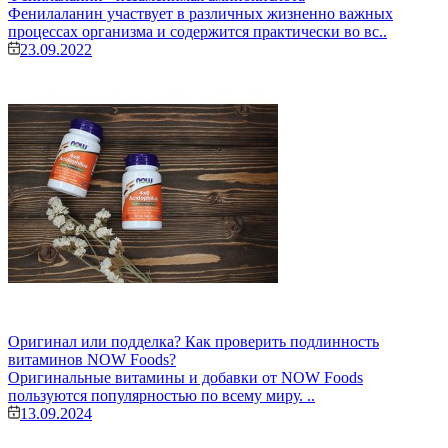
Фенилаланин участвует в различных жизненно важных
процессах организма и содержится практически во вс..
23.09.2022
Оригинал или подделка? Как проверить подлинность
витаминов NOW Foods?
Оригинальные витамины и добавки от NOW Foods
пользуются популярностью по всему миру. ..
13.09.2024