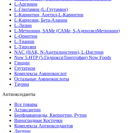
L-Аргинин
L-Глютамин (L-Глутамин)
L-Карнитин, Ацетил-L-Карнитин
L-Карнозин, Бета-Аланин
L-Лизин
L-Метионин, SAMe (САМе, S-АденозилМетионин)
L-Орнитин
L-Тианин
L-Тирозин
NAC (НАК, N-Ацетилцистеин), L-Цистеин
Now 5-HTP (5-ГидроксиТриптофан) Now Foods
Глицин
Глутатион
Комплексы Аминокислот
Остальные Аминокислоты
Таурин
Антиоксиданты
Все товары
Астаксантин
Биофлаваноиды, Кверцетин, Рутин
Виноградные Косточки
Комплексы Антиоксидантов
Лютеин