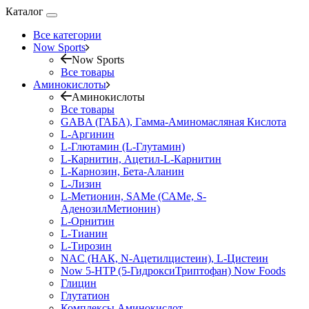
Каталог
Все категории
Now Sports
Now Sports
Все товары
Аминокислоты
Аминокислоты
Все товары
GABA (ГАБА), Гамма-Аминомасляная Кислота
L-Аргинин
L-Глютамин (L-Глутамин)
L-Карнитин, Ацетил-L-Карнитин
L-Карнозин, Бета-Аланин
L-Лизин
L-Метионин, SAMe (САМе, S-
АденозилМетионин)
L-Орнитин
L-Тианин
L-Тирозин
NAC (НАК, N-Ацетилцистеин), L-Цистеин
Now 5-HTP (5-ГидроксиТриптофан) Now Foods
Глицин
Глутатион
Комплексы Аминокислот