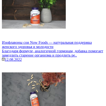
Изофлавоны сои Now Foods — натуральная поддержка
женского здоровья и молодости
Благодаря формуле, аналогичной гормонам, добавка помогает
замедлить старение организма и продлить ре..
12.08.2022