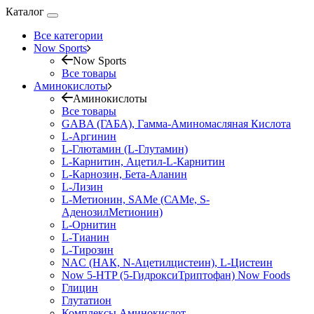
Каталог
Все категории
Now Sports
Now Sports
Все товары
Аминокислоты
Аминокислоты
Все товары
GABA (ГАБА), Гамма-Аминомасляная Кислота
L-Аргинин
L-Глютамин (L-Глутамин)
L-Карнитин, Ацетил-L-Карнитин
L-Карнозин, Бета-Аланин
L-Лизин
L-Метионин, SAMe (САМе, S-
АденозилМетионин)
L-Орнитин
L-Тианин
L-Тирозин
NAC (НАК, N-Ацетилцистеин), L-Цистеин
Now 5-HTP (5-ГидроксиТриптофан) Now Foods
Глицин
Глутатион
Комплексы Аминокислот