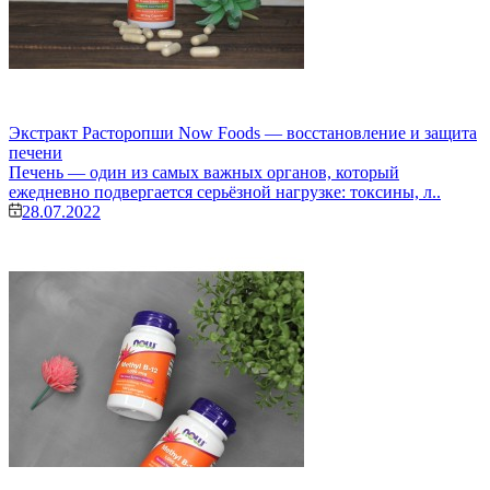
Экстракт Расторопши Now Foods — восстановление и защита
печени
Печень — один из самых важных органов, который
ежедневно подвергается серьёзной нагрузке: токсины, л..
28.07.2022