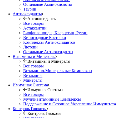
Остальные Аминокислоты
Таурин
Антиоксиданты
Антиоксиданты
Все товары
Астаксантин
Биофлаваноиды, Кверцетин, Рутин
Виноградные Косточки
Комплексы Антиоксидантов
Лютеин
Остальные Антиоксиданты
Витамины и Минералы
Витамины и Минералы
Все товары
Витаминно-Минеральные Комплексы
Витамины
Минералы
Иммунная Система
Иммунная Система
Все товары
Мультивитаминные Комплексы
Поддержание и Сезонное Укрепление Иммунитета
Контроль Глюкозы
Контроль Глюкозы