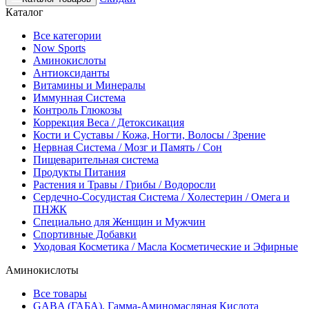
Каталог
Все категории
Now Sports
Аминокислоты
Антиоксиданты
Витамины и Минералы
Иммунная Система
Контроль Глюкозы
Коррекция Веса / Детоксикация
Кости и Суставы / Кожа, Ногти, Волосы / Зрение
Нервная Система / Мозг и Память / Сон
Пищеварительная система
Продукты Питания
Растения и Травы / Грибы / Водоросли
Сердечно-Сосудистая Система / Холестерин / Омега и
ПНЖК
Специально для Женщин и Мужчин
Спортивные Добавки
Уходовая Косметика / Масла Косметические и Эфирные
Аминокислоты
Все товары
GABA (ГАБА), Гамма-Аминомасляная Кислота