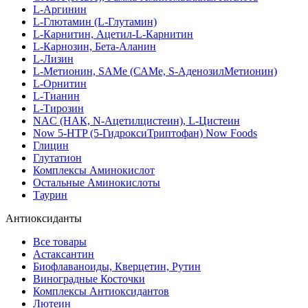
L-Аргинин
L-Глютамин (L-Глутамин)
L-Карнитин, Ацетил-L-Карнитин
L-Карнозин, Бета-Аланин
L-Лизин
L-Метионин, SAMe (САМе, S-АденозилМетионин)
L-Орнитин
L-Тианин
L-Тирозин
NAC (НАК, N-Ацетилцистеин), L-Цистеин
Now 5-HTP (5-ГидроксиТриптофан) Now Foods
Глицин
Глутатион
Комплексы Аминокислот
Остальные Аминокислоты
Таурин
Антиоксиданты
Все товары
Астаксантин
Биофлаваноиды, Кверцетин, Рутин
Виноградные Косточки
Комплексы Антиоксидантов
Лютеин