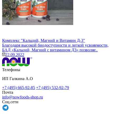
Комплекс "Кальций, Магний и Витамин Д-3"
Благодаря высокой биодоступности и легкой усвояемости,
БАД «Кальций, Магний с витамином Д3» позволяе..
22.09.2022
Телефоны
ИП Галкина А.О
+7 (495) 665-92-85
+7 (495) 532-92-79
Почта
info@nowfoods-shop.ru
Соц.сети