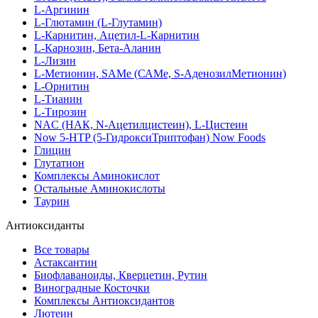
L-Аргинин
L-Глютамин (L-Глутамин)
L-Карнитин, Ацетил-L-Карнитин
L-Карнозин, Бета-Аланин
L-Лизин
L-Метионин, SAMe (САМе, S-АденозилМетионин)
L-Орнитин
L-Тианин
L-Тирозин
NAC (НАК, N-Ацетилцистеин), L-Цистеин
Now 5-HTP (5-ГидроксиТриптофан) Now Foods
Глицин
Глутатион
Комплексы Аминокислот
Остальные Аминокислоты
Таурин
Антиоксиданты
Все товары
Астаксантин
Биофлаваноиды, Кверцетин, Рутин
Виноградные Косточки
Комплексы Антиоксидантов
Лютеин