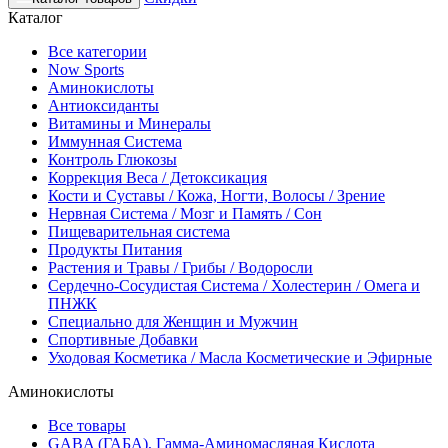
Каталог
Все категории
Now Sports
Аминокислоты
Антиоксиданты
Витамины и Минералы
Иммунная Система
Контроль Глюкозы
Коррекция Веса / Детоксикация
Кости и Суставы / Кожа, Ногти, Волосы / Зрение
Нервная Система / Мозг и Память / Сон
Пищеварительная система
Продукты Питания
Растения и Травы / Грибы / Водоросли
Сердечно-Сосудистая Система / Холестерин / Омега и
ПНЖК
Специально для Женщин и Мужчин
Спортивные Добавки
Уходовая Косметика / Масла Косметические и Эфирные
Аминокислоты
Все товары
GABA (ГАБА), Гамма-Аминомасляная Кислота