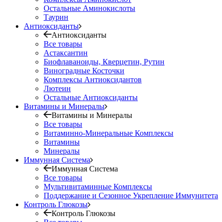
Остальные Аминокислоты
Таурин
Антиоксиданты
Антиоксиданты
Все товары
Астаксантин
Биофлаваноиды, Кверцетин, Рутин
Виноградные Косточки
Комплексы Антиоксидантов
Лютеин
Остальные Антиоксиданты
Витамины и Минералы
Витамины и Минералы
Все товары
Витаминно-Минеральные Комплексы
Витамины
Минералы
Иммунная Система
Иммунная Система
Все товары
Мультивитаминные Комплексы
Поддержание и Сезонное Укрепление Иммунитета
Контроль Глюкозы
Контроль Глюкозы