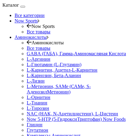
Каталог
Все категории
Now Sports
Now Sports
Все товары
Аминокислоты
Аминокислоты
Все товары
GABA (ГАБА), Гамма-Аминомасляная Кислота
L-Аргинин
L-Глютамин (L-Глутамин)
L-Карнитин, Ацетил-L-Карнитин
L-Карнозин, Бета-Аланин
L-Лизин
L-Метионин, SAMe (САМе, S-
АденозилМетионин)
L-Орнитин
L-Тианин
L-Тирозин
NAC (НАК, N-Ацетилцистеин), L-Цистеин
Now 5-HTP (5-ГидроксиТриптофан) Now Foods
Глицин
Глутатион
Комплексы Аминокислот