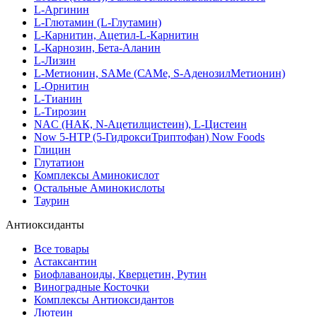
L-Аргинин
L-Глютамин (L-Глутамин)
L-Карнитин, Ацетил-L-Карнитин
L-Карнозин, Бета-Аланин
L-Лизин
L-Метионин, SAMe (САМе, S-АденозилМетионин)
L-Орнитин
L-Тианин
L-Тирозин
NAC (НАК, N-Ацетилцистеин), L-Цистеин
Now 5-HTP (5-ГидроксиТриптофан) Now Foods
Глицин
Глутатион
Комплексы Аминокислот
Остальные Аминокислоты
Таурин
Антиоксиданты
Все товары
Астаксантин
Биофлаваноиды, Кверцетин, Рутин
Виноградные Косточки
Комплексы Антиоксидантов
Лютеин