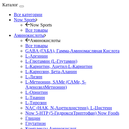
Каталог
Все категории
Now Sports
Now Sports
Все товары
Аминокислоты
Аминокислоты
Все товары
GABA (ГАБА), Гамма-Аминомасляная Кислота
L-Аргинин
L-Глютамин (L-Глутамин)
L-Карнитин, Ацетил-L-Карнитин
L-Карнозин, Бета-Аланин
L-Лизин
L-Метионин, SAMe (САМе, S-
АденозилМетионин)
L-Орнитин
L-Тианин
L-Тирозин
NAC (НАК, N-Ацетилцистеин), L-Цистеин
Now 5-HTP (5-ГидроксиТриптофан) Now Foods
Глицин
Глутатион
Комплексы Аминокислот