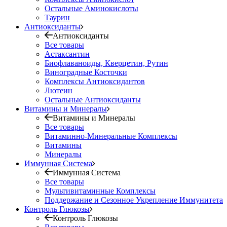
Остальные Аминокислоты
Таурин
Антиоксиданты
Антиоксиданты
Все товары
Астаксантин
Биофлаваноиды, Кверцетин, Рутин
Виноградные Косточки
Комплексы Антиоксидантов
Лютеин
Остальные Антиоксиданты
Витамины и Минералы
Витамины и Минералы
Все товары
Витаминно-Минеральные Комплексы
Витамины
Минералы
Иммунная Система
Иммунная Система
Все товары
Мультивитаминные Комплексы
Поддержание и Сезонное Укрепление Иммунитета
Контроль Глюкозы
Контроль Глюкозы