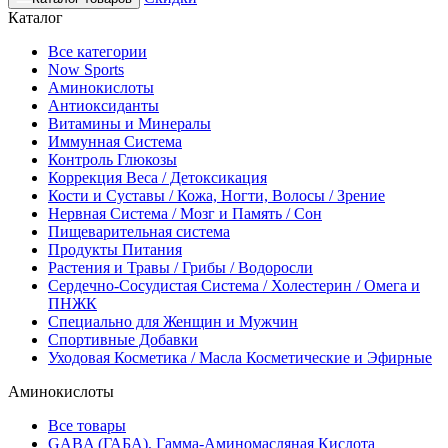
Каталог
Все категории
Now Sports
Аминокислоты
Антиоксиданты
Витамины и Минералы
Иммунная Система
Контроль Глюкозы
Коррекция Веса / Детоксикация
Кости и Суставы / Кожа, Ногти, Волосы / Зрение
Нервная Система / Мозг и Память / Сон
Пищеварительная система
Продукты Питания
Растения и Травы / Грибы / Водоросли
Сердечно-Сосудистая Система / Холестерин / Омега и
ПНЖК
Специально для Женщин и Мужчин
Спортивные Добавки
Уходовая Косметика / Масла Косметические и Эфирные
Аминокислоты
Все товары
GABA (ГАБА), Гамма-Аминомасляная Кислота