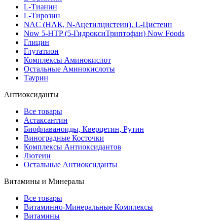
L-Тианин
L-Тирозин
NAC (НАК, N-Ацетилцистеин), L-Цистеин
Now 5-HTP (5-ГидроксиТриптофан) Now Foods
Глицин
Глутатион
Комплексы Аминокислот
Остальные Аминокислоты
Таурин
Антиоксиданты
Все товары
Астаксантин
Биофлаваноиды, Кверцетин, Рутин
Виноградные Косточки
Комплексы Антиоксидантов
Лютеин
Остальные Антиоксиданты
Витамины и Минералы
Все товары
Витаминно-Минеральные Комплексы
Витамины