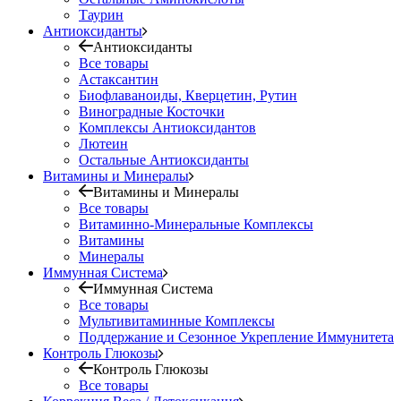
Таурин
Антиоксиданты
Антиоксиданты
Все товары
Астаксантин
Биофлаваноиды, Кверцетин, Рутин
Виноградные Косточки
Комплексы Антиоксидантов
Лютеин
Остальные Антиоксиданты
Витамины и Минералы
Витамины и Минералы
Все товары
Витаминно-Минеральные Комплексы
Витамины
Минералы
Иммунная Система
Иммунная Система
Все товары
Мультивитаминные Комплексы
Поддержание и Сезонное Укрепление Иммунитета
Контроль Глюкозы
Контроль Глюкозы
Все товары