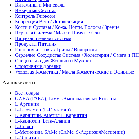
Витамины и Минералы
Иммунная Система
Контроль Глюкозы
Коррекция Веса / Детоксикация
Кости и Суставы / Кожа, Ногти, Волосы / Зрение
Нервная Система / Мозг и Память / Сон
Пищеварительная система
Продукты Питания
Растения и Травы / Грибы / Водоросли
Сердечно-Сосудистая Система / Холестерин / Омега и 
Специально для Женщин и Мужчин
Спортивные Добавки
Уходовая Косметика / Масла Косметические и Эфирные
Аминокислоты
Все товары
GABA (ГАБА), Гамма-Аминомасляная Кислота
L-Аргинин
L-Глютамин (L-Глутамин)
L-Карнитин, Ацетил-L-Карнитин
L-Карнозин, Бета-Аланин
L-Лизин
L-Метионин, SAMe (САМе, S-АденозилМетионин)
L-Орнитин