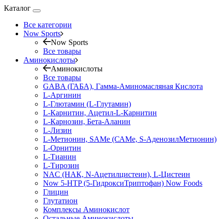
Каталог
Все категории
Now Sports
Now Sports
Все товары
Аминокислоты
Аминокислоты
Все товары
GABA (ГАБА), Гамма-Аминомасляная Кислота
L-Аргинин
L-Глютамин (L-Глутамин)
L-Карнитин, Ацетил-L-Карнитин
L-Карнозин, Бета-Аланин
L-Лизин
L-Метионин, SAMe (САМе, S-АденозилМетионин)
L-Орнитин
L-Тианин
L-Тирозин
NAC (НАК, N-Ацетилцистеин), L-Цистеин
Now 5-HTP (5-ГидроксиТриптофан) Now Foods
Глицин
Глутатион
Комплексы Аминокислот
Остальные Аминокислоты