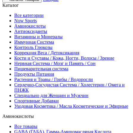
Каталог
Все категории
Now Sports
Аминокислоты
Антиоксиданты
Витамины и Минералы
Иммунная Система
Контроль Глюкозы
Коррекция Веса / Детоксикация
Кости и Суставы / Кожа, Ногти, Волосы / Зрение
Нервная Система / Мозг и Память / Сон
Пищеварительная система
Продукты Питания
Растения и Травы / Грибы / Водоросли
Сердечно-Сосудистая Система / Холестерин / Омега и
ПНЖК
Специально для Женщин и Мужчин
Спортивные Добавки
Уходовая Косметика / Масла Косметические и Эфирные
Аминокислоты
Все товары
GABA (ГАБА), Гамма-Аминомасляная Кислота