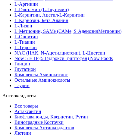
L-Аргинин
L-Глютамин (L-Глутамин)
L-Карнитин, Ацетил-L-Карнитин
L-Карнозин, Бета-Аланин
L-Лизин
L-Метионин, SAMe (САМе, S-АденозилМетионин)
L-Орнитин
L-Тианин
L-Тирозин
NAC (НАК, N-Ацетилцистеин), L-Цистеин
Now 5-HTP (5-ГидроксиТриптофан) Now Foods
Глицин
Глутатион
Комплексы Аминокислот
Остальные Аминокислоты
Таурин
Антиоксиданты
Все товары
Астаксантин
Биофлаваноиды, Кверцетин, Рутин
Виноградные Косточки
Комплексы Антиоксидантов
Лютеин