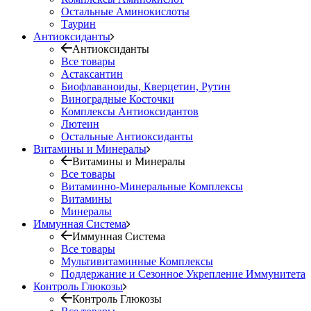
Остальные Аминокислоты
Таурин
Антиоксиданты
Антиоксиданты
Все товары
Астаксантин
Биофлаваноиды, Кверцетин, Рутин
Виноградные Косточки
Комплексы Антиоксидантов
Лютеин
Остальные Антиоксиданты
Витамины и Минералы
Витамины и Минералы
Все товары
Витаминно-Минеральные Комплексы
Витамины
Минералы
Иммунная Система
Иммунная Система
Все товары
Мультивитаминные Комплексы
Поддержание и Сезонное Укрепление Иммунитета
Контроль Глюкозы
Контроль Глюкозы