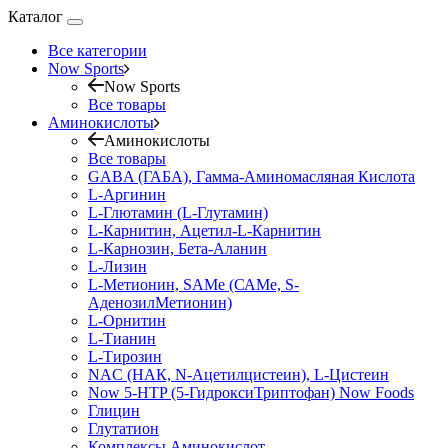
Каталог
Все категории
Now Sports
Now Sports
Все товары
Аминокислоты
Аминокислоты
Все товары
GABA (ГАБА), Гамма-Аминомасляная Кислота
L-Аргинин
L-Глютамин (L-Глутамин)
L-Карнитин, Ацетил-L-Карнитин
L-Карнозин, Бета-Аланин
L-Лизин
L-Метионин, SAMe (САМе, S-
АденозилМетионин)
L-Орнитин
L-Тианин
L-Тирозин
NAC (НАК, N-Ацетилцистеин), L-Цистеин
Now 5-HTP (5-ГидроксиТриптофан) Now Foods
Глицин
Глутатион
Комплексы Аминокислот