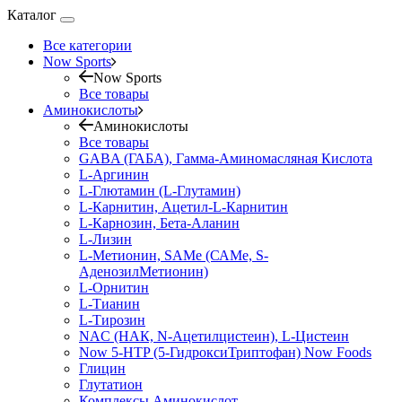
Каталог
Все категории
Now Sports
Now Sports
Все товары
Аминокислоты
Аминокислоты
Все товары
GABA (ГАБА), Гамма-Аминомасляная Кислота
L-Аргинин
L-Глютамин (L-Глутамин)
L-Карнитин, Ацетил-L-Карнитин
L-Карнозин, Бета-Аланин
L-Лизин
L-Метионин, SAMe (САМе, S-
АденозилМетионин)
L-Орнитин
L-Тианин
L-Тирозин
NAC (НАК, N-Ацетилцистеин), L-Цистеин
Now 5-HTP (5-ГидроксиТриптофан) Now Foods
Глицин
Глутатион
Комплексы Аминокислот