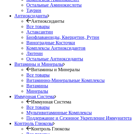
Остальные Аминокислоты
Таурин
Антиоксиданты
Антиоксиданты
Все товары
Астаксантин
Биофлаваноиды, Кверцетин, Рутин
Виноградные Косточки
Комплексы Антиоксидантов
Лютеин
Остальные Антиоксиданты
Витамины и Минералы
Витамины и Минералы
Все товары
Витаминно-Минеральные Комплексы
Витамины
Минералы
Иммунная Система
Иммунная Система
Все товары
Мультивитаминные Комплексы
Поддержание и Сезонное Укрепление Иммунитета
Контроль Глюкозы
Контроль Глюкозы