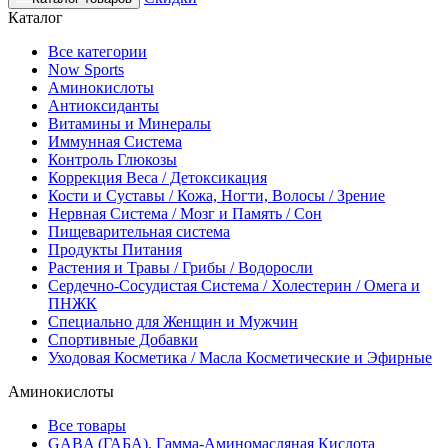
Каталог
Все категории
Now Sports
Аминокислоты
Антиоксиданты
Витамины и Минералы
Иммунная Система
Контроль Глюкозы
Коррекция Веса / Детоксикация
Кости и Суставы / Кожа, Ногти, Волосы / Зрение
Нервная Система / Мозг и Память / Сон
Пищеварительная система
Продукты Питания
Растения и Травы / Грибы / Водоросли
Сердечно-Сосудистая Система / Холестерин / Омега и
ПНЖК
Специально для Женщин и Мужчин
Спортивные Добавки
Уходовая Косметика / Масла Косметические и Эфирные
Аминокислоты
Все товары
GABA (ГАБА), Гамма-Аминомасляная Кислота