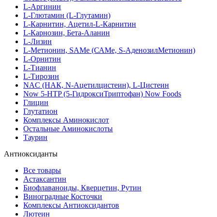
L-Аргинин
L-Глютамин (L-Глутамин)
L-Карнитин, Ацетил-L-Карнитин
L-Карнозин, Бета-Аланин
L-Лизин
L-Метионин, SAMe (САМе, S-АденозилМетионин)
L-Орнитин
L-Тианин
L-Тирозин
NAC (НАК, N-Ацетилцистеин), L-Цистеин
Now 5-HTP (5-ГидроксиТриптофан) Now Foods
Глицин
Глутатион
Комплексы Аминокислот
Остальные Аминокислоты
Таурин
Антиоксиданты
Все товары
Астаксантин
Биофлаваноиды, Кверцетин, Рутин
Виноградные Косточки
Комплексы Антиоксидантов
Лютеин