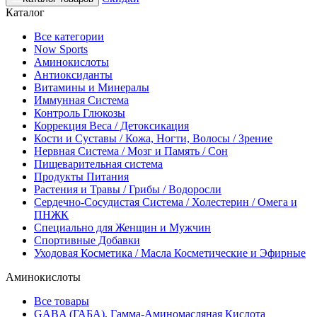
Каталог
Все категории
Now Sports
Аминокислоты
Антиоксиданты
Витамины и Минералы
Иммунная Система
Контроль Глюкозы
Коррекция Веса / Детоксикация
Кости и Суставы / Кожа, Ногти, Волосы / Зрение
Нервная Система / Мозг и Память / Сон
Пищеварительная система
Продукты Питания
Растения и Травы / Грибы / Водоросли
Сердечно-Сосудистая Система / Холестерин / Омега и
ПНЖК
Специально для Женщин и Мужчин
Спортивные Добавки
Уходовая Косметика / Масла Косметические и Эфирные
Аминокислоты
Все товары
GABA (ГАБА), Гамма-Аминомасляная Кислота