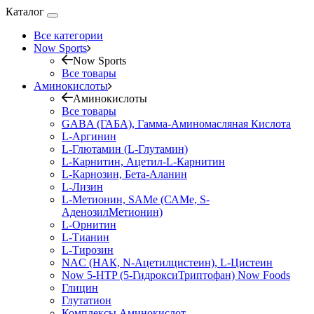
Каталог
Все категории
Now Sports
Now Sports
Все товары
Аминокислоты
Аминокислоты
Все товары
GABA (ГАБА), Гамма-Аминомасляная Кислота
L-Аргинин
L-Глютамин (L-Глутамин)
L-Карнитин, Ацетил-L-Карнитин
L-Карнозин, Бета-Аланин
L-Лизин
L-Метионин, SAMe (САМе, S-
АденозилМетионин)
L-Орнитин
L-Тианин
L-Тирозин
NAC (НАК, N-Ацетилцистеин), L-Цистеин
Now 5-HTP (5-ГидроксиТриптофан) Now Foods
Глицин
Глутатион
Комплексы Аминокислот