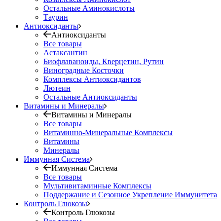
Остальные Аминокислоты
Таурин
Антиоксиданты
Антиоксиданты
Все товары
Астаксантин
Биофлаваноиды, Кверцетин, Рутин
Виноградные Косточки
Комплексы Антиоксидантов
Лютеин
Остальные Антиоксиданты
Витамины и Минералы
Витамины и Минералы
Все товары
Витаминно-Минеральные Комплексы
Витамины
Минералы
Иммунная Система
Иммунная Система
Все товары
Мультивитаминные Комплексы
Поддержание и Сезонное Укрепление Иммунитета
Контроль Глюкозы
Контроль Глюкозы