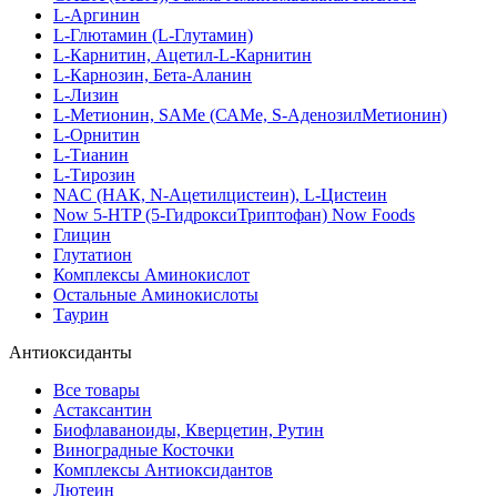
L-Аргинин
L-Глютамин (L-Глутамин)
L-Карнитин, Ацетил-L-Карнитин
L-Карнозин, Бета-Аланин
L-Лизин
L-Метионин, SAMe (САМе, S-АденозилМетионин)
L-Орнитин
L-Тианин
L-Тирозин
NAC (НАК, N-Ацетилцистеин), L-Цистеин
Now 5-HTP (5-ГидроксиТриптофан) Now Foods
Глицин
Глутатион
Комплексы Аминокислот
Остальные Аминокислоты
Таурин
Антиоксиданты
Все товары
Астаксантин
Биофлаваноиды, Кверцетин, Рутин
Виноградные Косточки
Комплексы Антиоксидантов
Лютеин