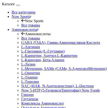
Каталог
Все категории
Now Sports
Now Sports
Все товары
Аминокислоты
Аминокислоты
Все товары
GABA (ГАБА), Гамма-Аминомасляная Кислота
L-Аргинин
L-Глютамин (L-Глутамин)
L-Карнитин, Ацетил-L-Карнитин
L-Карнозин, Бета-Аланин
L-Лизин
L-Метионин, SAMe (САМе, S-АденозилМетионин)
L-Орнитин
L-Тианин
L-Тирозин
NAC (НАК, N-Ацетилцистеин), L-Цистеин
Now 5-HTP (5-ГидроксиТриптофан) Now Foods
Глицин
Глутатион
Комплексы Аминокислот
Остальные Аминокислоты