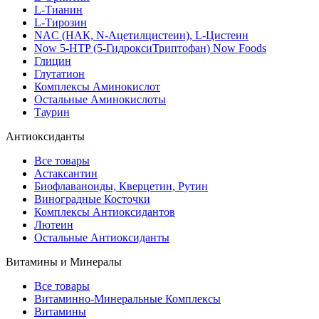
L-Тианин
L-Тирозин
NAC (НАК, N-Ацетилцистеин), L-Цистеин
Now 5-HTP (5-ГидроксиТриптофан) Now Foods
Глицин
Глутатион
Комплексы Аминокислот
Остальные Аминокислоты
Таурин
Антиоксиданты
Все товары
Астаксантин
Биофлаваноиды, Кверцетин, Рутин
Виноградные Косточки
Комплексы Антиоксидантов
Лютеин
Остальные Антиоксиданты
Витамины и Минералы
Все товары
Витаминно-Минеральные Комплексы
Витамины