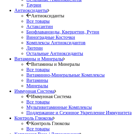
Таурин
Антиоксиданты
Антиоксиданты
Все товары
Астаксантин
Биофлаваноиды, Кверцетин, Рутин
Виноградные Косточки
Комплексы Антиоксидантов
Лютеин
Остальные Антиоксиданты
Витамины и Минералы
Витамины и Минералы
Все товары
Витаминно-Минеральные Комплексы
Витамины
Минералы
Иммунная Система
Иммунная Система
Все товары
Мультивитаминные Комплексы
Поддержание и Сезонное Укрепление Иммунитета
Контроль Глюкозы
Контроль Глюкозы
Все товары