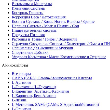
Витамины и Минералы
Иммунная Система
Контроль Глюкозы
Коррекция Веса / Детоксикация
Кости и Суставы / Кожа, Ногти, Волосы / Зрение
Нервная Система / Мозг и Память / Сон
Пищеварительная система
Продукты Питания
Растения и Травы / Грибы / Водоросли
Сердечно-Сосудистая Система / Холестерин / Омега и 
Специально для Женщин и Мужчин
Спортивные Добавки
Уходовая Косметика / Масла Косметические и Эфирные
Аминокислоты
Все товары
GABA (ГАБА), Гамма-Аминомасляная Кислота
L-Аргинин
L-Глютамин (L-Глутамин)
L-Карнитин, Ацетил-L-Карнитин
L-Карнозин, Бета-Аланин
L-Лизин
L-Метионин, SAMe (САМе, S-АденозилМетионин)
L-Орнитин