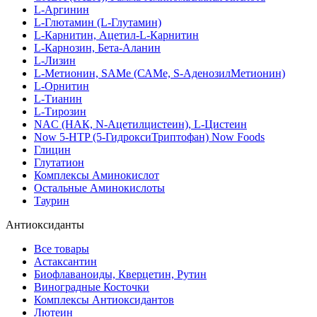
L-Аргинин
L-Глютамин (L-Глутамин)
L-Карнитин, Ацетил-L-Карнитин
L-Карнозин, Бета-Аланин
L-Лизин
L-Метионин, SAMe (САМе, S-АденозилМетионин)
L-Орнитин
L-Тианин
L-Тирозин
NAC (НАК, N-Ацетилцистеин), L-Цистеин
Now 5-HTP (5-ГидроксиТриптофан) Now Foods
Глицин
Глутатион
Комплексы Аминокислот
Остальные Аминокислоты
Таурин
Антиоксиданты
Все товары
Астаксантин
Биофлаваноиды, Кверцетин, Рутин
Виноградные Косточки
Комплексы Антиоксидантов
Лютеин