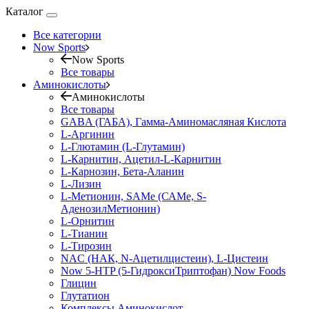
Каталог
Все категории
Now Sports
Now Sports
Все товары
Аминокислоты
Аминокислоты
Все товары
GABA (ГАБА), Гамма-Аминомасляная Кислота
L-Аргинин
L-Глютамин (L-Глутамин)
L-Карнитин, Ацетил-L-Карнитин
L-Карнозин, Бета-Аланин
L-Лизин
L-Метионин, SAMe (САМе, S-
АденозилМетионин)
L-Орнитин
L-Тианин
L-Тирозин
NAC (НАК, N-Ацетилцистеин), L-Цистеин
Now 5-HTP (5-ГидроксиТриптофан) Now Foods
Глицин
Глутатион
Комплексы Аминокислот