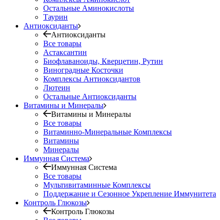
Остальные Аминокислоты
Таурин
Антиоксиданты
Антиоксиданты
Все товары
Астаксантин
Биофлаваноиды, Кверцетин, Рутин
Виноградные Косточки
Комплексы Антиоксидантов
Лютеин
Остальные Антиоксиданты
Витамины и Минералы
Витамины и Минералы
Все товары
Витаминно-Минеральные Комплексы
Витамины
Минералы
Иммунная Система
Иммунная Система
Все товары
Мультивитаминные Комплексы
Поддержание и Сезонное Укрепление Иммунитета
Контроль Глюкозы
Контроль Глюкозы