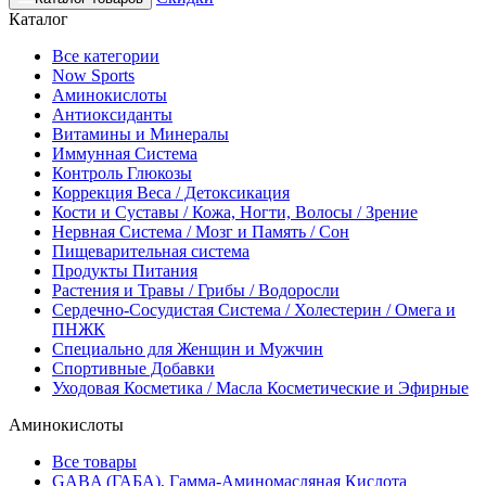
Каталог
Все категории
Now Sports
Аминокислоты
Антиоксиданты
Витамины и Минералы
Иммунная Система
Контроль Глюкозы
Коррекция Веса / Детоксикация
Кости и Суставы / Кожа, Ногти, Волосы / Зрение
Нервная Система / Мозг и Память / Сон
Пищеварительная система
Продукты Питания
Растения и Травы / Грибы / Водоросли
Сердечно-Сосудистая Система / Холестерин / Омега и
ПНЖК
Специально для Женщин и Мужчин
Спортивные Добавки
Уходовая Косметика / Масла Косметические и Эфирные
Аминокислоты
Все товары
GABA (ГАБА), Гамма-Аминомасляная Кислота