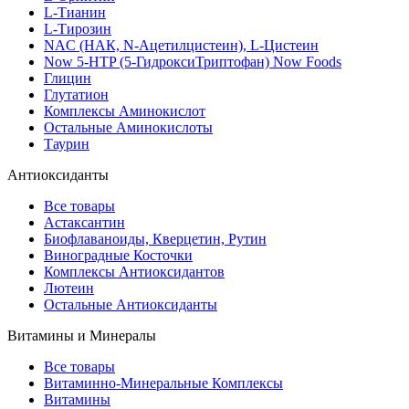
L-Тианин
L-Тирозин
NAC (НАК, N-Ацетилцистеин), L-Цистеин
Now 5-HTP (5-ГидроксиТриптофан) Now Foods
Глицин
Глутатион
Комплексы Аминокислот
Остальные Аминокислоты
Таурин
Антиоксиданты
Все товары
Астаксантин
Биофлаваноиды, Кверцетин, Рутин
Виноградные Косточки
Комплексы Антиоксидантов
Лютеин
Остальные Антиоксиданты
Витамины и Минералы
Все товары
Витаминно-Минеральные Комплексы
Витамины