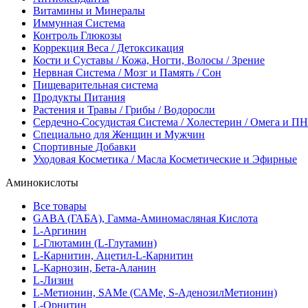
Витамины и Минералы
Иммунная Система
Контроль Глюкозы
Коррекция Веса / Детоксикация
Кости и Суставы / Кожа, Ногти, Волосы / Зрение
Нервная Система / Мозг и Память / Сон
Пищеварительная система
Продукты Питания
Растения и Травы / Грибы / Водоросли
Сердечно-Сосудистая Система / Холестерин / Омега и 
Специально для Женщин и Мужчин
Спортивные Добавки
Уходовая Косметика / Масла Косметические и Эфирные
Аминокислоты
Все товары
GABA (ГАБА), Гамма-Аминомасляная Кислота
L-Аргинин
L-Глютамин (L-Глутамин)
L-Карнитин, Ацетил-L-Карнитин
L-Карнозин, Бета-Аланин
L-Лизин
L-Метионин, SAMe (САМе, S-АденозилМетионин)
L-Орнитин