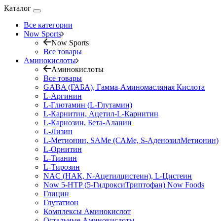
Каталог
Все категории
Now Sports
Now Sports
Все товары
Аминокислоты
Аминокислоты
Все товары
GABA (ГАБА), Гамма-Аминомасляная Кислота
L-Аргинин
L-Глютамин (L-Глутамин)
L-Карнитин, Ацетил-L-Карнитин
L-Карнозин, Бета-Аланин
L-Лизин
L-Метионин, SAMe (САМе, S-АденозилМетионин)
L-Орнитин
L-Тианин
L-Тирозин
NAC (НАК, N-Ацетилцистеин), L-Цистеин
Now 5-HTP (5-ГидроксиТриптофан) Now Foods
Глицин
Глутатион
Комплексы Аминокислот
Остальные Аминокислоты