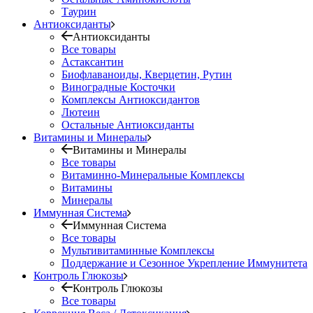
Таурин
Антиоксиданты
Антиоксиданты
Все товары
Астаксантин
Биофлаваноиды, Кверцетин, Рутин
Виноградные Косточки
Комплексы Антиоксидантов
Лютеин
Остальные Антиоксиданты
Витамины и Минералы
Витамины и Минералы
Все товары
Витаминно-Минеральные Комплексы
Витамины
Минералы
Иммунная Система
Иммунная Система
Все товары
Мультивитаминные Комплексы
Поддержание и Сезонное Укрепление Иммунитета
Контроль Глюкозы
Контроль Глюкозы
Все товары