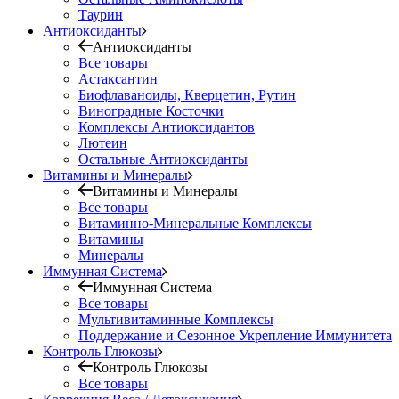
Таурин
Антиоксиданты
Антиоксиданты
Все товары
Астаксантин
Биофлаваноиды, Кверцетин, Рутин
Виноградные Косточки
Комплексы Антиоксидантов
Лютеин
Остальные Антиоксиданты
Витамины и Минералы
Витамины и Минералы
Все товары
Витаминно-Минеральные Комплексы
Витамины
Минералы
Иммунная Система
Иммунная Система
Все товары
Мультивитаминные Комплексы
Поддержание и Сезонное Укрепление Иммунитета
Контроль Глюкозы
Контроль Глюкозы
Все товары