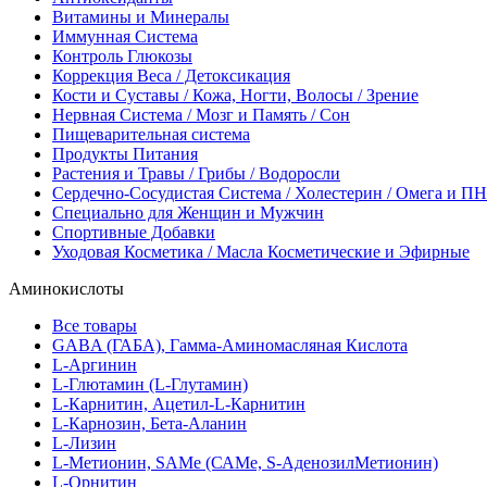
Витамины и Минералы
Иммунная Система
Контроль Глюкозы
Коррекция Веса / Детоксикация
Кости и Суставы / Кожа, Ногти, Волосы / Зрение
Нервная Система / Мозг и Память / Сон
Пищеварительная система
Продукты Питания
Растения и Травы / Грибы / Водоросли
Сердечно-Сосудистая Система / Холестерин / Омега и 
Специально для Женщин и Мужчин
Спортивные Добавки
Уходовая Косметика / Масла Косметические и Эфирные
Аминокислоты
Все товары
GABA (ГАБА), Гамма-Аминомасляная Кислота
L-Аргинин
L-Глютамин (L-Глутамин)
L-Карнитин, Ацетил-L-Карнитин
L-Карнозин, Бета-Аланин
L-Лизин
L-Метионин, SAMe (САМе, S-АденозилМетионин)
L-Орнитин