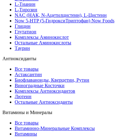
L-Тианин
L-Тирозин
NAC (НАК, N-Ацетилцистеин), L-Цистеин
Now 5-HTP (5-ГидроксиТриптофан) Now Foods
Глицин
Глутатион
Комплексы Аминокислот
Остальные Аминокислоты
Таурин
Антиоксиданты
Все товары
Астаксантин
Биофлаваноиды, Кверцетин, Рутин
Виноградные Косточки
Комплексы Антиоксидантов
Лютеин
Остальные Антиоксиданты
Витамины и Минералы
Все товары
Витаминно-Минеральные Комплексы
Витамины