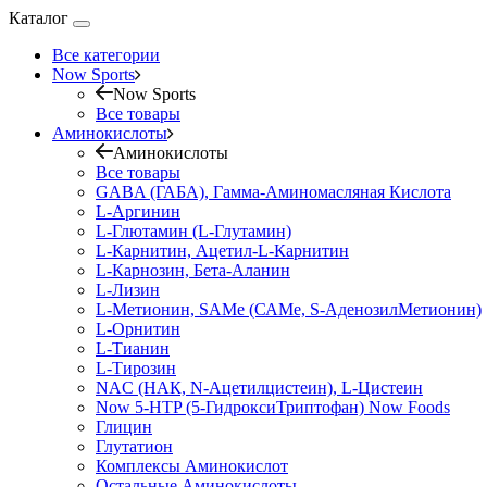
Каталог
Все категории
Now Sports
Now Sports
Все товары
Аминокислоты
Аминокислоты
Все товары
GABA (ГАБА), Гамма-Аминомасляная Кислота
L-Аргинин
L-Глютамин (L-Глутамин)
L-Карнитин, Ацетил-L-Карнитин
L-Карнозин, Бета-Аланин
L-Лизин
L-Метионин, SAMe (САМе, S-АденозилМетионин)
L-Орнитин
L-Тианин
L-Тирозин
NAC (НАК, N-Ацетилцистеин), L-Цистеин
Now 5-HTP (5-ГидроксиТриптофан) Now Foods
Глицин
Глутатион
Комплексы Аминокислот
Остальные Аминокислоты