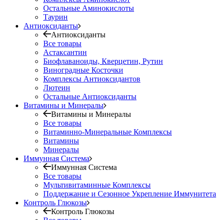
Остальные Аминокислоты
Таурин
Антиоксиданты
Антиоксиданты
Все товары
Астаксантин
Биофлаваноиды, Кверцетин, Рутин
Виноградные Косточки
Комплексы Антиоксидантов
Лютеин
Остальные Антиоксиданты
Витамины и Минералы
Витамины и Минералы
Все товары
Витаминно-Минеральные Комплексы
Витамины
Минералы
Иммунная Система
Иммунная Система
Все товары
Мультивитаминные Комплексы
Поддержание и Сезонное Укрепление Иммунитета
Контроль Глюкозы
Контроль Глюкозы