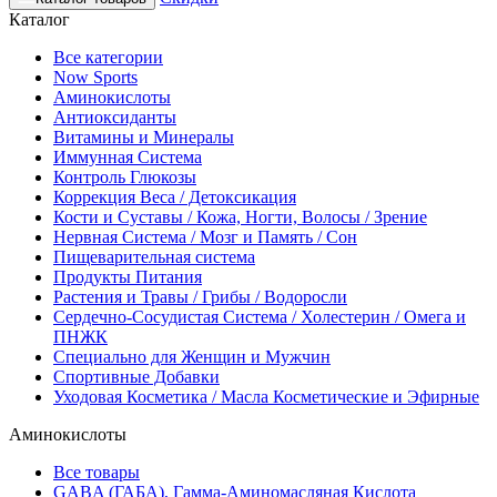
Каталог
Все категории
Now Sports
Аминокислоты
Антиоксиданты
Витамины и Минералы
Иммунная Система
Контроль Глюкозы
Коррекция Веса / Детоксикация
Кости и Суставы / Кожа, Ногти, Волосы / Зрение
Нервная Система / Мозг и Память / Сон
Пищеварительная система
Продукты Питания
Растения и Травы / Грибы / Водоросли
Сердечно-Сосудистая Система / Холестерин / Омега и
ПНЖК
Специально для Женщин и Мужчин
Спортивные Добавки
Уходовая Косметика / Масла Косметические и Эфирные
Аминокислоты
Все товары
GABA (ГАБА), Гамма-Аминомасляная Кислота