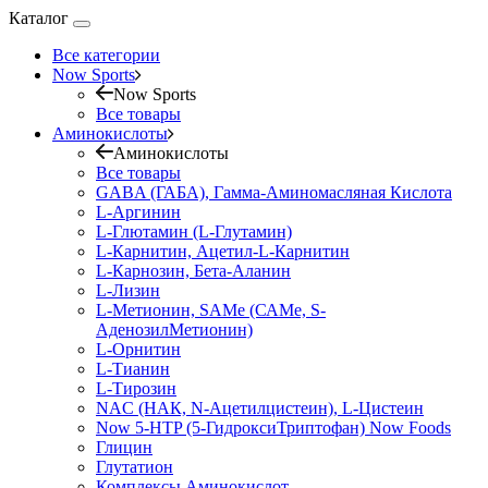
Каталог
Все категории
Now Sports
Now Sports
Все товары
Аминокислоты
Аминокислоты
Все товары
GABA (ГАБА), Гамма-Аминомасляная Кислота
L-Аргинин
L-Глютамин (L-Глутамин)
L-Карнитин, Ацетил-L-Карнитин
L-Карнозин, Бета-Аланин
L-Лизин
L-Метионин, SAMe (САМе, S-
АденозилМетионин)
L-Орнитин
L-Тианин
L-Тирозин
NAC (НАК, N-Ацетилцистеин), L-Цистеин
Now 5-HTP (5-ГидроксиТриптофан) Now Foods
Глицин
Глутатион
Комплексы Аминокислот