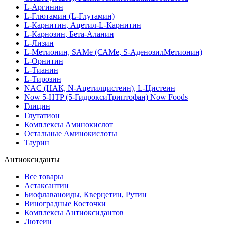
L-Аргинин
L-Глютамин (L-Глутамин)
L-Карнитин, Ацетил-L-Карнитин
L-Карнозин, Бета-Аланин
L-Лизин
L-Метионин, SAMe (САМе, S-АденозилМетионин)
L-Орнитин
L-Тианин
L-Тирозин
NAC (НАК, N-Ацетилцистеин), L-Цистеин
Now 5-HTP (5-ГидроксиТриптофан) Now Foods
Глицин
Глутатион
Комплексы Аминокислот
Остальные Аминокислоты
Таурин
Антиоксиданты
Все товары
Астаксантин
Биофлаваноиды, Кверцетин, Рутин
Виноградные Косточки
Комплексы Антиоксидантов
Лютеин