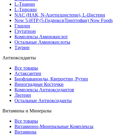
L-Тианин
L-Тирозин
NAC (НАК, N-Ацетилцистеин), L-Цистеин
Now 5-HTP (5-ГидроксиТриптофан) Now Foods
Глицин
Глутатион
Комплексы Аминокислот
Остальные Аминокислоты
Таурин
Антиоксиданты
Все товары
Астаксантин
Биофлаваноиды, Кверцетин, Рутин
Виноградные Косточки
Комплексы Антиоксидантов
Лютеин
Остальные Антиоксиданты
Витамины и Минералы
Все товары
Витаминно-Минеральные Комплексы
Витамины