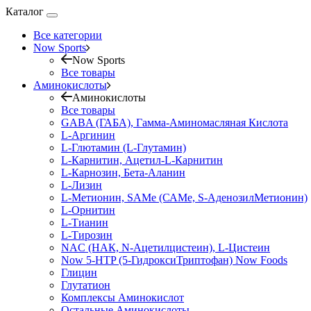
Каталог
Все категории
Now Sports
Now Sports
Все товары
Аминокислоты
Аминокислоты
Все товары
GABA (ГАБА), Гамма-Аминомасляная Кислота
L-Аргинин
L-Глютамин (L-Глутамин)
L-Карнитин, Ацетил-L-Карнитин
L-Карнозин, Бета-Аланин
L-Лизин
L-Метионин, SAMe (САМе, S-АденозилМетионин)
L-Орнитин
L-Тианин
L-Тирозин
NAC (НАК, N-Ацетилцистеин), L-Цистеин
Now 5-HTP (5-ГидроксиТриптофан) Now Foods
Глицин
Глутатион
Комплексы Аминокислот
Остальные Аминокислоты