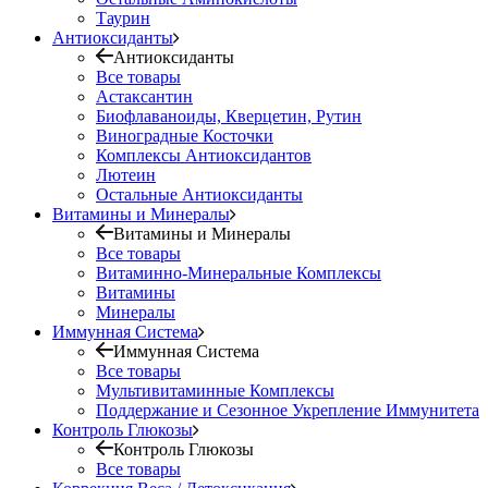
Таурин
Антиоксиданты
Антиоксиданты
Все товары
Астаксантин
Биофлаваноиды, Кверцетин, Рутин
Виноградные Косточки
Комплексы Антиоксидантов
Лютеин
Остальные Антиоксиданты
Витамины и Минералы
Витамины и Минералы
Все товары
Витаминно-Минеральные Комплексы
Витамины
Минералы
Иммунная Система
Иммунная Система
Все товары
Мультивитаминные Комплексы
Поддержание и Сезонное Укрепление Иммунитета
Контроль Глюкозы
Контроль Глюкозы
Все товары