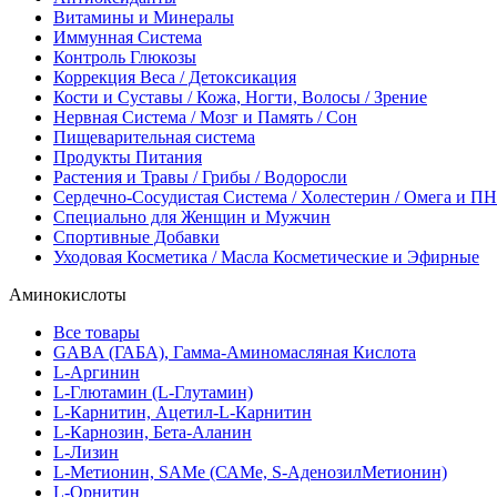
Витамины и Минералы
Иммунная Система
Контроль Глюкозы
Коррекция Веса / Детоксикация
Кости и Суставы / Кожа, Ногти, Волосы / Зрение
Нервная Система / Мозг и Память / Сон
Пищеварительная система
Продукты Питания
Растения и Травы / Грибы / Водоросли
Сердечно-Сосудистая Система / Холестерин / Омега и 
Специально для Женщин и Мужчин
Спортивные Добавки
Уходовая Косметика / Масла Косметические и Эфирные
Аминокислоты
Все товары
GABA (ГАБА), Гамма-Аминомасляная Кислота
L-Аргинин
L-Глютамин (L-Глутамин)
L-Карнитин, Ацетил-L-Карнитин
L-Карнозин, Бета-Аланин
L-Лизин
L-Метионин, SAMe (САМе, S-АденозилМетионин)
L-Орнитин