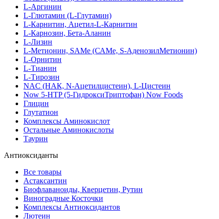
L-Аргинин
L-Глютамин (L-Глутамин)
L-Карнитин, Ацетил-L-Карнитин
L-Карнозин, Бета-Аланин
L-Лизин
L-Метионин, SAMe (САМе, S-АденозилМетионин)
L-Орнитин
L-Тианин
L-Тирозин
NAC (НАК, N-Ацетилцистеин), L-Цистеин
Now 5-HTP (5-ГидроксиТриптофан) Now Foods
Глицин
Глутатион
Комплексы Аминокислот
Остальные Аминокислоты
Таурин
Антиоксиданты
Все товары
Астаксантин
Биофлаваноиды, Кверцетин, Рутин
Виноградные Косточки
Комплексы Антиоксидантов
Лютеин