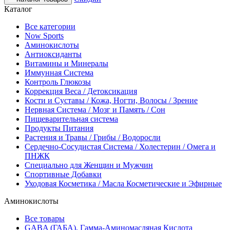
Каталог
Все категории
Now Sports
Аминокислоты
Антиоксиданты
Витамины и Минералы
Иммунная Система
Контроль Глюкозы
Коррекция Веса / Детоксикация
Кости и Суставы / Кожа, Ногти, Волосы / Зрение
Нервная Система / Мозг и Память / Сон
Пищеварительная система
Продукты Питания
Растения и Травы / Грибы / Водоросли
Сердечно-Сосудистая Система / Холестерин / Омега и
ПНЖК
Специально для Женщин и Мужчин
Спортивные Добавки
Уходовая Косметика / Масла Косметические и Эфирные
Аминокислоты
Все товары
GABA (ГАБА), Гамма-Аминомасляная Кислота