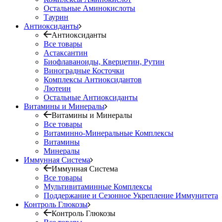
Остальные Аминокислоты
Таурин
Антиоксиданты
Антиоксиданты
Все товары
Астаксантин
Биофлаваноиды, Кверцетин, Рутин
Виноградные Косточки
Комплексы Антиоксидантов
Лютеин
Остальные Антиоксиданты
Витамины и Минералы
Витамины и Минералы
Все товары
Витаминно-Минеральные Комплексы
Витамины
Минералы
Иммунная Система
Иммунная Система
Все товары
Мультивитаминные Комплексы
Поддержание и Сезонное Укрепление Иммунитета
Контроль Глюкозы
Контроль Глюкозы