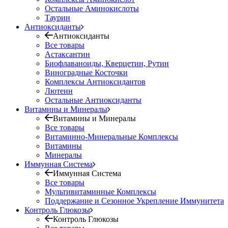
Остальные Аминокислоты
Таурин
Антиоксиданты
Антиоксиданты
Все товары
Астаксантин
Биофлаваноиды, Кверцетин, Рутин
Виноградные Косточки
Комплексы Антиоксидантов
Лютеин
Остальные Антиоксиданты
Витамины и Минералы
Витамины и Минералы
Все товары
Витаминно-Минеральные Комплексы
Витамины
Минералы
Иммунная Система
Иммунная Система
Все товары
Мультивитаминные Комплексы
Поддержание и Сезонное Укрепление Иммунитета
Контроль Глюкозы
Контроль Глюкозы