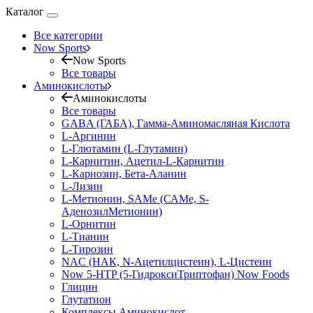
Каталог
Все категории
Now Sports
Now Sports
Все товары
Аминокислоты
Аминокислоты
Все товары
GABA (ГАБА), Гамма-Аминомасляная Кислота
L-Аргинин
L-Глютамин (L-Глутамин)
L-Карнитин, Ацетил-L-Карнитин
L-Карнозин, Бета-Аланин
L-Лизин
L-Метионин, SAMe (САМе, S-
АденозилМетионин)
L-Орнитин
L-Тианин
L-Тирозин
NAC (НАК, N-Ацетилцистеин), L-Цистеин
Now 5-HTP (5-ГидроксиТриптофан) Now Foods
Глицин
Глутатион
Комплексы Аминокислот