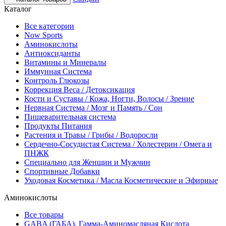
Каталог
Все категории
Now Sports
Аминокислоты
Антиоксиданты
Витамины и Минералы
Иммунная Система
Контроль Глюкозы
Коррекция Веса / Детоксикация
Кости и Суставы / Кожа, Ногти, Волосы / Зрение
Нервная Система / Мозг и Память / Сон
Пищеварительная система
Продукты Питания
Растения и Травы / Грибы / Водоросли
Сердечно-Сосудистая Система / Холестерин / Омега и
ПНЖК
Специально для Женщин и Мужчин
Спортивные Добавки
Уходовая Косметика / Масла Косметические и Эфирные
Аминокислоты
Все товары
GABA (ГАБА), Гамма-Аминомасляная Кислота