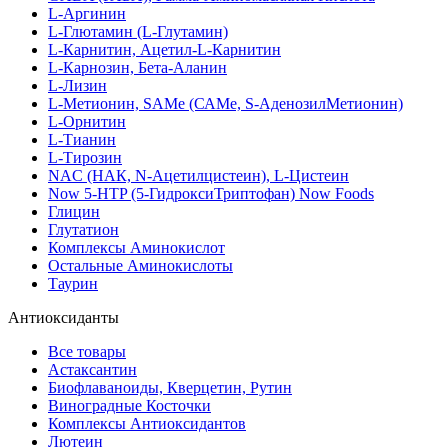
L-Аргинин
L-Глютамин (L-Глутамин)
L-Карнитин, Ацетил-L-Карнитин
L-Карнозин, Бета-Аланин
L-Лизин
L-Метионин, SAMe (САМе, S-АденозилМетионин)
L-Орнитин
L-Тианин
L-Тирозин
NAC (НАК, N-Ацетилцистеин), L-Цистеин
Now 5-HTP (5-ГидроксиТриптофан) Now Foods
Глицин
Глутатион
Комплексы Аминокислот
Остальные Аминокислоты
Таурин
Антиоксиданты
Все товары
Астаксантин
Биофлаваноиды, Кверцетин, Рутин
Виноградные Косточки
Комплексы Антиоксидантов
Лютеин